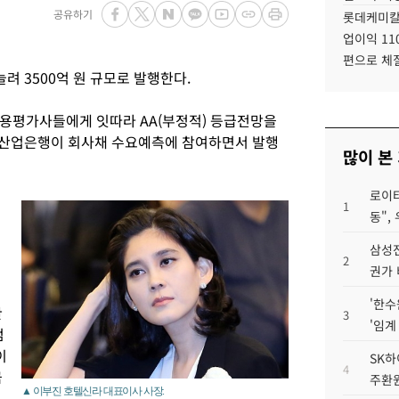
공유하기
롯데케미칼
업이익 11
편으로 체
려 3500억 원 규모로 발행한다.
용평가사들에게 잇따라 AA(부정적) 등급전망을
산업은행이 회사채 수요예측에 참여하면서 발행
많이 본
로이터
1
동",
삼성전
2
권가 
'한수
관
3
'임계
범
이
SK하
4
금
주환원
▲ 이부진 호텔신라 대표이사 사장.