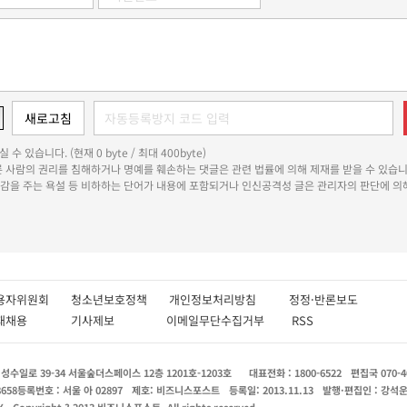
 수 있습니다. (현재 0 byte / 최대 400byte)
다른 사람의 권리를 침해하거나 명예를 훼손하는 댓글은 관련 법률에 의해 제재를 받을 수 있습니
쾌감을 주는 욕설 등 비하하는 단어가 내용에 포함되거나 인신공격성 글은 관리자의 판단에 의해
용자위원회
청소년보호정책
개인정보처리방침
정정·반론보도
인재채용
기사제보
이메일무단수집거부
RSS
수일로 39-34 서울숲더스페이스 12층 1201호-1203호
대표전화 : 1800-6522
편집국 070-4
8658
등록번호 : 서울 아 02897
제호: 비즈니스포스트
등록일: 2013.11.13
발행·편집인 : 강석
X
Copyright ? 2013 비즈니스포스트. All rights reserved.