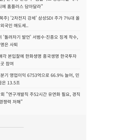
니에 홈플러스 담아달라"
목주] '2차전지 강세' 삼성SDI 주가 7%대 올
 외국인 매도세..
 '돌려차기 발언' 서범수·진종오 징계 착수,
2명은 사퇴
 매각 본입찰에 한화생명 흥국생명 한국투자
3곳 참여
분기 영업이익 6753억으로 66.9% 늘어, 민
은 13.5조
회 "연구개발직 주52시간 유연화 필요, 경직
경쟁력 저해"