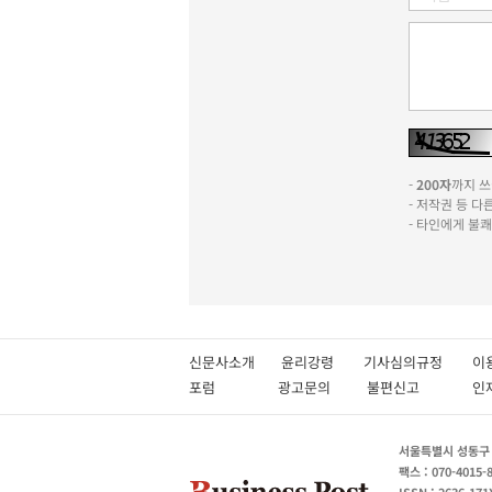
-
200자
까지 쓰실
- 저작권 등 
- 타인에게 불
신문사소개
윤리강령
기사심의규정
이
포럼
광고문의
불편신고
서울특별시 성동구 성
팩스 : 070-4015-
ISSN : 2636-171