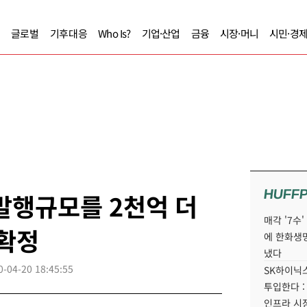
글로벌
기후대응
Who Is?
기업·산업
금융
시장·머니
시민·경
HUFF
발행규모를 2천억 더
매각 '7수
 확정
에 한화생
냈다
0-04-20 18:45:55
SK하이닉스
투입한다 :
인프라 시