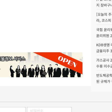
지 장바구
[오늘의 주
라, 코스피
국힘 윤리위
윤리위원 
KDB생명
금융지주 
가스공사 2
수용 미수금
반도체공학
된 규제가 