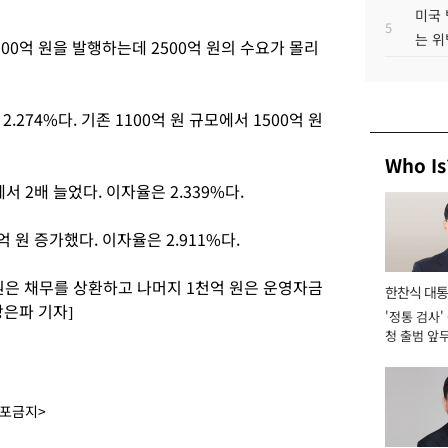
미국 
5
는 위
00억 원을 발행하는데 2500억 원의 수요가 몰리
.274%다. 기존 1100억 원 규모에서 1500억 원
Who Is
서 2배 늘었다. 이자율은 2.339%다.
억 원 증가했다. 이자율은 2.911%다.
원은 채무를 상환하고 나머지 1천억 원은 운영자금
한찬식 대
장은파 기자]
'정통 검사'
서관
청 출범 앞
맡아 [2026
배포금지>