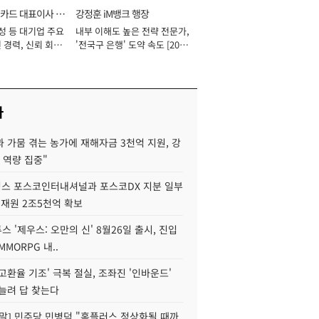
카드 대표이사 사
강정훈 iM뱅크 행장
성 등 대기업 주요
내부 이해도 높은 전략 전문가,
 경력, 신뢰 회복
'전국구 은행' 도약 속도 [2026
[2026년]
년]
사
 가뭄 겪는 농가에 재해자금 3천억 지원, 강
 역량 집중"
스 포스코인터내셔널과 포스코DX 지분 일부
 재원 2조5천억 확보
투스 '제우스: 오만의 신' 8월26일 출시, 진입
MMORPG 내..
고환율 기조' 극복 절실, 조좌진 '인바운드'
늘려 답 찾는다
정말] 민주당 민병덕 "홈플러스 정상화될 때까