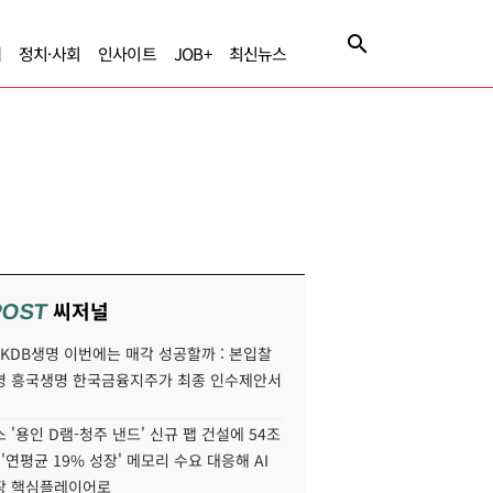
제
정치·사회
인사이트
JOB+
최신뉴스
씨저널
POST
' KDB생명 이번에는 매각 성공할까 : 본입찰
명 흥국생명 한국금융지주가 최종 인수제안서
 '용인 D램-청주 낸드' 신규 팹 건설에 54조
 '연평균 19% 성장' 메모리 수요 대응해 AI
장 핵심플레이어로