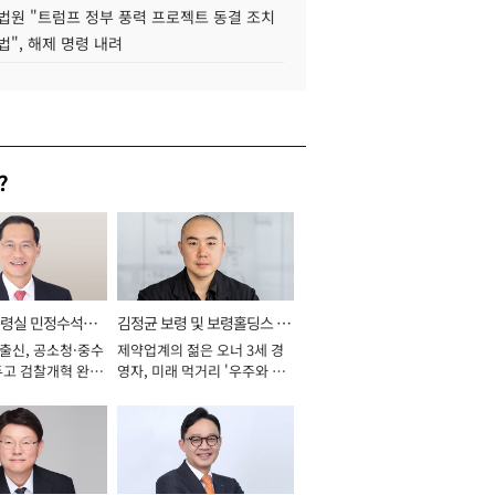
법원 "트럼프 정부 풍력 프로젝트 동결 조치
법", 해제 명령 내려
?
통령실 민정수석비
김정균 보령 및 보령홀딩스 대
 출신, 공소청·중수
제약업계의 젊은 오너 3세 경
표이사 사장
두고 검찰개혁 완수
영자, 미래 먹거리 '우주와 헬
년]
스케어' 공들여 [2026년]