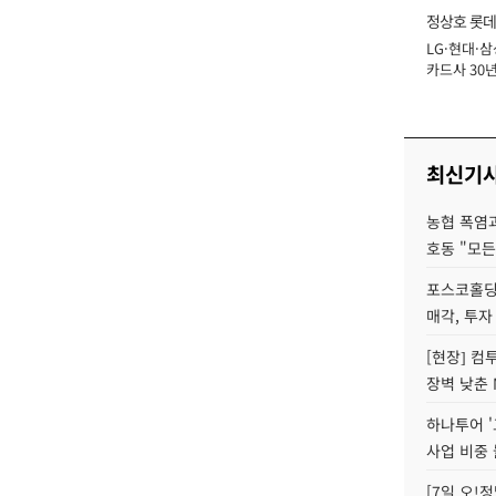
정상호 롯데
LG·현대·삼
장
카드사 30년
에 '초집중' 
최신기
농협 폭염과
호동 "모든
포스코홀딩
매각, 투자
[현장] 컴
장벽 낮춘 
하나투어 '
사업 비중 
[7일 오!