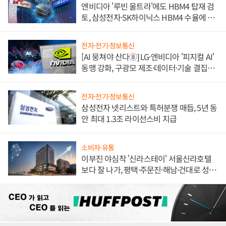
엔비디아 '루빈 울트라'에도 HBM4 탑재 검
토, 삼성전자·SK하이닉스 HBM4 수율에 주
도권 갈린다
전자·전기·정보통신
[AI 뭉쳐야 산다⑧] LG·엔비디아 '피지컬 AI'
동맹 강화, 구광모 제조·데이터·기술 결집
해 종합 로보틱스 기업으로
전자·전기·정보통신
삼성전자 넷리스트와 특허분쟁 매듭, 5년 동
안 최대 1.3조 라이선스비 지급
소비자·유통
이부진 야심작 '신라스테이' 서울신라호텔
보다 잘 나가, 평택·주문진·해남·건대로 성
장판 더 넓힌다