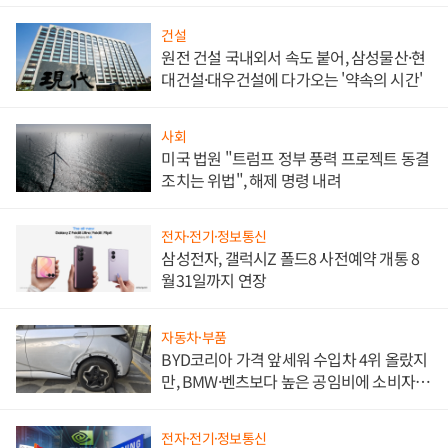
대비"
건설
원전 건설 국내외서 속도 붙어, 삼성물산·현
대건설·대우건설에 다가오는 '약속의 시간'
사회
미국 법원 "트럼프 정부 풍력 프로젝트 동결
조치는 위법", 해제 명령 내려
전자·전기·정보통신
삼성전자, 갤럭시Z 폴드8 사전예약 개통 8
월31일까지 연장
자동차·부품
BYD코리아 가격 앞세워 수입차 4위 올랐지
만, BMW·벤츠보다 높은 공임비에 소비자
불만 폭발
전자·전기·정보통신