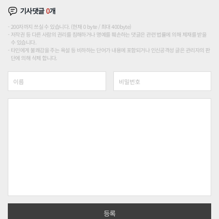
기사댓글
0
개
200자까지 쓰실 수 있습니다. (현재 0 byte / 최대 400byte)
저작권 등 다른 사람의 권리를 침해하거나 명예를 훼손하는 댓글은 관련 법률에 의해 제재를 받을
수 있습니다.
타인에게 불쾌감을 주는 욕설 등 비하하는 단어가 내용에 포함되거나 인신공격성 글은 관리자의 판
단에 의해 삭제 합니다.