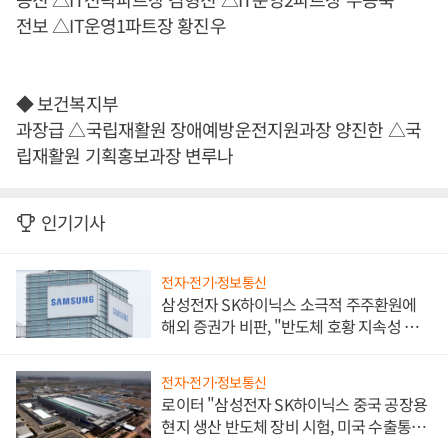
전보 △IT운영1파트장 황진우
◆ 보건복지부
과장급 △국립재활원 장애예방운전지원과장 양진한 △국
립재활원 기획홍보과장 변루나
인기기사
전자·전기·정보통신
삼성전자 SK하이닉스 소극적 주주환원에
해외 증권가 비판, "반도체 호황 지속성 의
문"
전자·전기·정보통신
로이터 "삼성전자 SK하이닉스 중국 공장용
현지 생산 반도체 장비 시험, 미국 수출통제