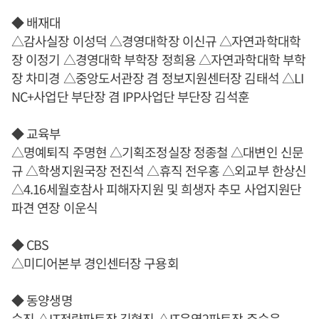
◆ 배재대
△감사실장 이성덕 △경영대학장 이신규 △자연과학대학
장 이정기 △경영대학 부학장 정희용 △자연과학대학 부학
장 차미경 △중앙도서관장 겸 정보지원센터장 김태석 △LI
NC+사업단 부단장 겸 IPP사업단 부단장 김석훈
◆ 교육부
△명예퇴직 주명현 △기획조정실장 정종철 △대변인 신문
규 △학생지원국장 전진석 △휴직 전우홍 △외교부 한상신
△4.16세월호참사 피해자지원 및 희생자 추모 사업지원단
파견 연장 이운식
◆ CBS
△미디어본부 경인센터장 구용회
◆ 동양생명
승진 △IT전략파트장 김형진 △IT운영2파트장 주승욱