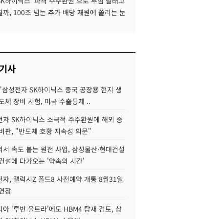
SK하이닉스 '파격 주주환원'으로 투심 달래고
까, 100조 넘는 추가 배당 재원에 쏠리는 눈
 기사
"삼성전자 SK하이닉스 중국 공장용 현지 생
도체 장비 시험, 미국 수출통제 ..
자 SK하이닉스 소극적 주주환원에 해외 증
비판, "반도체 호황 지속성 의문"
서 속도 붙는 원전 사업, 삼성물산·현대건설
건설에 다가오는 '약속의 시간'
자, 갤럭시Z 폴드8 사전예약 개통 8월31일
 연장
아 '루빈 울트라'에도 HBM4 탑재 검토, 삼