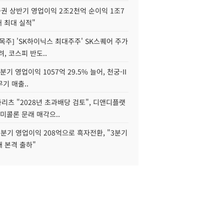
권 상반기 영업이익 2조2천억 순이익 1조7
대 최대 실적"
목주] 'SK하이닉스 최대주주' SK스퀘어 주가
려, 코스피 반도..
2분기 영업이익 1057억 29.5% 늘어, 천궁-II
기 매출..
화리츠 "2028년 초과배당 검토", 디앤디플랫
미콜론 문래 매각으..
분기 영업이익 208억으로 흑자전환, "3분기
재 본격 출하"