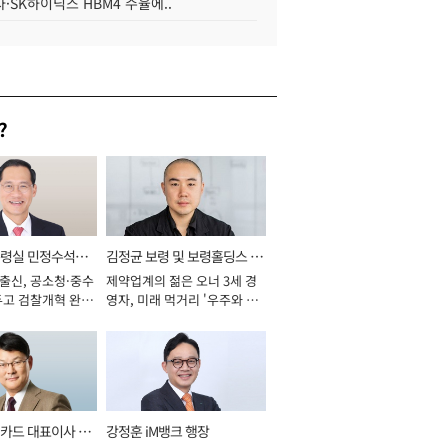
·SK하이닉스 HBM4 수율에..
?
통령실 민정수석비
김정균 보령 및 보령홀딩스 대
 출신, 공소청·중수
제약업계의 젊은 오너 3세 경
표이사 사장
두고 검찰개혁 완수
영자, 미래 먹거리 '우주와 헬
년]
스케어' 공들여 [2026년]
카드 대표이사 사
강정훈 iM뱅크 행장