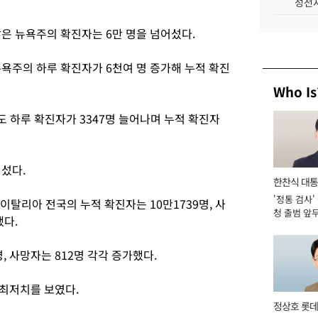
성전자
많은 뉴욕주의 확진자는 6만 명을 넘어섰다.
욕주의 하루 확진자가 6천여 명 증가해 누적 확진
Who Is
 하루 확진자가 3347명 늘어나며 누적 확진자
어섰다.
한찬식 대
'정통 검사'
서관
이탈리아 전국의 누적 확진자는 10만1739명, 사
청 출범 앞
했다.
맡아 [2026
, 사망자는 812명 각각 증가했다.
 최저치를 보였다.
정상호 롯데