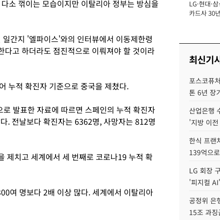
 다소 꺾이는 모습이지만 이탈리아 정부는 방심을
LG·현대·삼
장
카드사 30년
뢰 회복에 
제재 '부담' 
인 일간지 '엘파이스'와의 인터뷰에서 이동제한령
한다고 하더라도 점진적으로 이뤄져야 할 것이라
최신기
포스코퓨처엠
어 누적 확진자 기준으로 중국을 제쳤다.
톤 6년 장
으로 발표한 자료에 따르면 스페인의 누적 확진자
산업은행 
다. 전날보다 확진자는 6362명, 사망자는 812명
'지방 이전
한식 프랜
139억으로
을 제치고 세계에서 세 번째로 코로나19 누적 확
LG 회장 
'피지컬 AI
00여 명보다 2배 이상 많다. 세계에서 이탈리아
공정위 은행
15조 과징