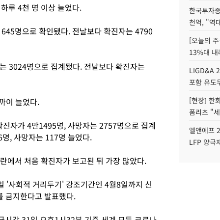
하루 4천 명 이상 늘었다.
한국투자증
천억, "역
 645명으로 확인됐다. 전날보다 확진자는 4790
[오늘의 주
13%대 내
자는 3024명으로 집계됐다. 전날보다 확진자는
LIGD&A 
포함 유도무
[현장] 한
까이 늘었다.
폼리츠 "세
진자가 4만1495명, 사망자는 2757명으로 집계
엘앤에프 2
명, 사망자는 117명 늘었다.
LFP 양극
이란에서 처음 확진자가 보고된 뒤 가장 많았다.
 '사회적 거리두기' 강조기간인 4월8일까지 신
를 금지한다고 발표했다.
시각 31일 오후1시32분 기준 세계 모든 코로나