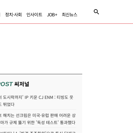
제
정치·사회
인사이트
JOB+
최신뉴스
씨저널
POST
 도시락까지' IP 키운 CJ ENM : 티빙도 웃
도 뛰었다
호 해치는 선크림은 미국·유럽 판매 어려운 상
콜마가 규제 뚫기 위한 '독성 테스트' 통과했다