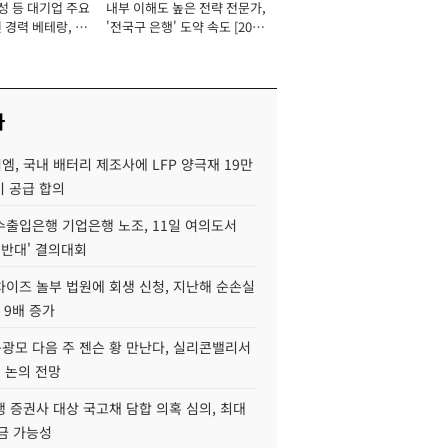
성 등 대기업 주요
내부 이해도 높은 전략 전문가,
 경력 베테랑, 신
'전국구 은행' 도약 속도 [2026
'초집중' 영업정지
년]
[2026년]
사
, 국내 배터리 제조사에 LFP 양극재 19만
기 공급 합의
수출입은행 기업은행 노조, 11일 여의도서
 반대' 결의대회
차이즈 놀부 법원에 회생 신청, 지난해 순손실
 9배 증가
구광모 다음 주 젠슨 황 만난다, 실리콘밸리서
' 논의 전망
 증권사 대상 국고채 담합 의혹 심의, 최대
금 가능성