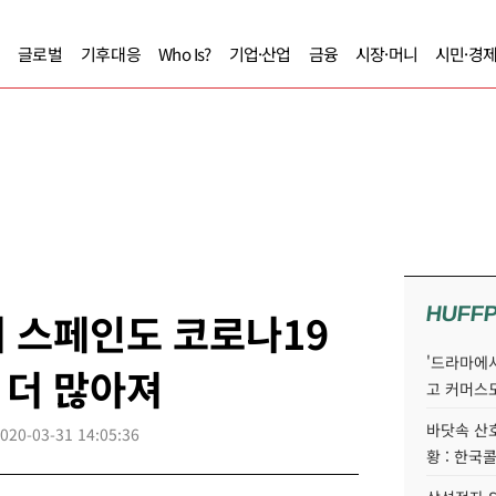
글로벌
기후대응
Who Is?
기업·산업
금융
시장·머니
시민·경
HUFF
 스페인도 코로나19
'드라마에서
 더 많아져
고 커머스
바닷속 산
020-03-31 14:05:36
황 : 한국