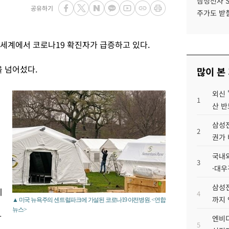
삼성전자 
공유하기
주가도 받칠
등 세계에서 코로나19 확진자가 급증하고 있다.
을 넘어섰다.
많이 본
외신 
1
산 반
삼성전
2
권가 
국내외
3
·대우
삼성전
이
4
까지
▲ 미국 뉴욕주의 센트럴파크에 가설된 코로나19 야전병원. <연합
뉴스>
가
엔비디
5