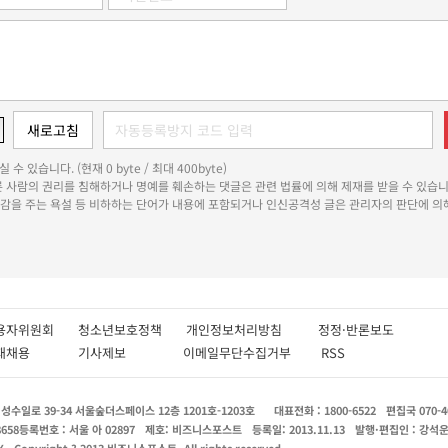
 수 있습니다. (현재 0 byte / 최대 400byte)
다른 사람의 권리를 침해하거나 명예를 훼손하는 댓글은 관련 법률에 의해 제재를 받을 수 있습니
쾌감을 주는 욕설 등 비하하는 단어가 내용에 포함되거나 인신공격성 글은 관리자의 판단에 의해
용자위원회
청소년보호정책
개인정보처리방침
정정·반론보도
인재채용
기사제보
이메일무단수집거부
RSS
수일로 39-34 서울숲더스페이스 12층 1201호-1203호
대표전화 : 1800-6522
편집국 070-4
8658
등록번호 : 서울 아 02897
제호: 비즈니스포스트
등록일: 2013.11.13
발행·편집인 : 강석
X
Copyright ? 2013 비즈니스포스트. All rights reserved.