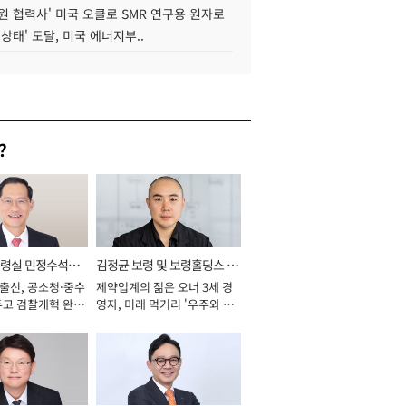
원 협력사' 미국 오클로 SMR 연구용 원자로
 상태' 도달, 미국 에너지부..
?
통령실 민정수석비
김정균 보령 및 보령홀딩스 대
 출신, 공소청·중수
제약업계의 젊은 오너 3세 경
표이사 사장
두고 검찰개혁 완수
영자, 미래 먹거리 '우주와 헬
년]
스케어' 공들여 [2026년]