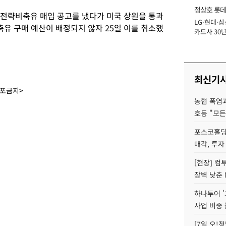
정상호 롯데
 전략비축유 매입 공고를 냈다가 미국 상원을 통과
LG·현대·삼
장
유 구매 예산이 배정되지 않자 25일 이를 취소했
카드사 30년
에 '초집중' 
최신기
배포금지>
농협 폭염과
호동 "모든
포스코홀딩
매각, 투자
[현장] 컴
장벽 낮춘 
하나투어 '
사업 비중 
[7일 오!