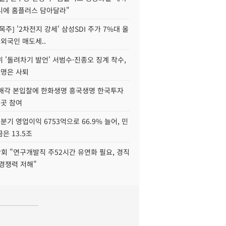
니에 홈플러스 담아달라"
목주] '2차전지 강세' 삼성SDI 주가 7%대 올
 외국인 매도세..
 '돌려차기 발언' 서범수·진종오 징계 착수,
2명은 사퇴
 매각 본입찰에 한화생명 흥국생명 한국투자
3곳 참여
분기 영업이익 6753억으로 66.9% 늘어, 민
은 13.5조
회 "연구개발직 주52시간 유연화 필요, 경직
경쟁력 저해"