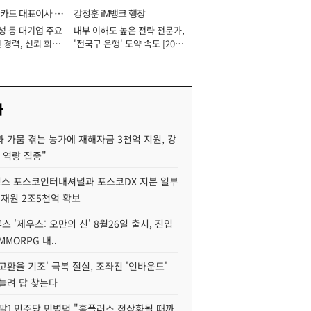
카드 대표이사 사
강정훈 iM뱅크 행장
성 등 대기업 주요
내부 이해도 높은 전략 전문가,
 경력, 신뢰 회복
'전국구 은행' 도약 속도 [2026
[2026년]
년]
사
 가뭄 겪는 농가에 재해자금 3천억 지원, 강
 역량 집중"
스 포스코인터내셔널과 포스코DX 지분 일부
 재원 2조5천억 확보
투스 '제우스: 오만의 신' 8월26일 출시, 진입
MMORPG 내..
고환율 기조' 극복 절실, 조좌진 '인바운드'
늘려 답 찾는다
정말] 민주당 민병덕 "홈플러스 정상화될 때까