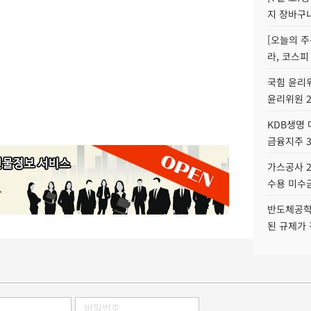
지 장바구
[오늘의 주
라, 코스피
국힘 윤리위
윤리위원 
KDB생명
금융지주 
가스공사 2
수용 미수금
반도체공학
된 규제가 