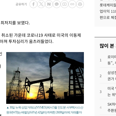
공유하기
롯데케미칼
업이익 11
편으로 체
 최저치를 보였다.
이 취소된 가운데 코로나19 사태로 미국의 이동제
높아져 투자심리가 움츠러들었다.
많이 본
인
로이터
1
동",
래
삼성전
2
권가 
미국 
3
는 위
SK하
4
▲ 30일 뉴욕 상업거래소(NYMEX)에서 5월 인도분 서부텍사스산
주환원
원유(WTI)는 배럴당 6.6%(1.42달러) 하락한 20.09달러에 거래를 마
재