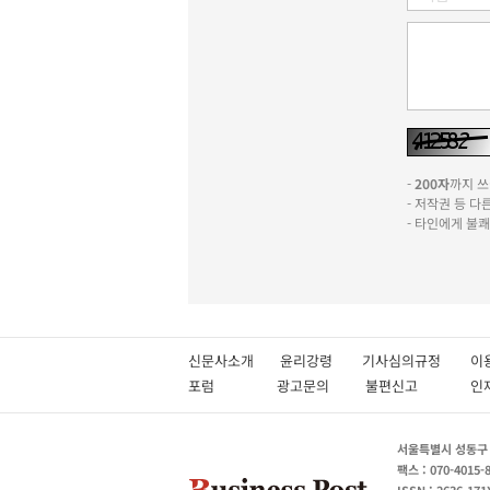
-
200자
까지 쓰실
- 저작권 등 
- 타인에게 불
신문사소개
윤리강령
기사심의규정
이
포럼
광고문의
불편신고
서울특별시 성동구 성
팩스 : 070-4015-
ISSN : 2636-171