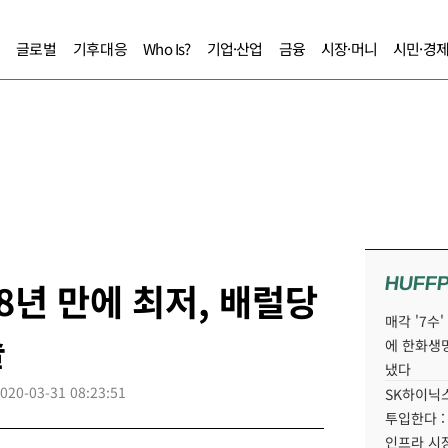
글로벌
기후대응
Who Is?
기업·산업
금융
시장·머니
시민·경
HUFF
8년 만에 최저, 배럴당
매각 '7수
슬
에 한화생
냈다
020-03-31 08:23:51
SK하이닉스
투입한다 :
인프라 시