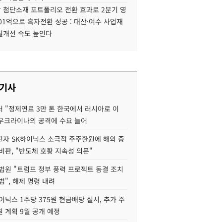
 첨단소재 포트폴리오 전환 효과로 2분기 영
01억으로 흑자전환 성공 : 대산·여수 사업재
질개선 속도 높인다
 기사
 "정제연료 3만 톤 한국에서 러시아로 이
 우크라이나의 공격에 수요 늘어
자 SK하이닉스 소극적 주주환원에 해외 증
비판, "반도체 호황 지속성 의문"
법원 "트럼프 정부 풍력 프로젝트 동결 조치
법", 해제 명령 내려
이닉스 1주당 375원 현금배당 실시, 추가 주
 계획 9월 공개 예정