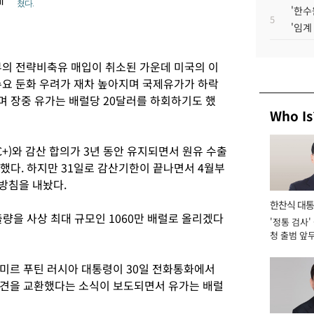
쳤다.
'한수
5
'임계
의 전략비축유 매입이 취소된 가운데 미국의 이
요 둔화 우려가 재차 높아지며 국제유가가 하락
며 장중 유가는 배럴당 20달러를 하회하기도 했
Who Is
)와 감산 합의가 3년 동안 유지되면서 원유 수출
 했다. 하지만 31일로 감산기한이 끝나면서 4월부
 방침을 내놨다.
한찬식 대
량을 사상 최대 규모인 1060만 배럴로 올리겠다
'정통 검사'
서관
청 출범 앞
맡아 [2026
미르 푸틴 러시아 대통령이 30일 전화통화에서
의견을 교환했다는 소식이 보도되면서 유가는 배럴