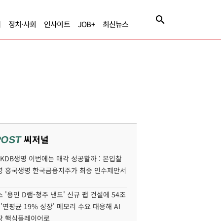
제
정치·사회
인사이트
JOB+
최신뉴스
씨저널
POST
' KDB생명 이번에는 매각 성공할까 : 본입찰
명 흥국생명 한국금융지주가 최종 인수제안서
 '용인 D램-청주 낸드' 신규 팹 건설에 54조
 '연평균 19% 성장' 메모리 수요 대응해 AI
장 핵심플레이어로