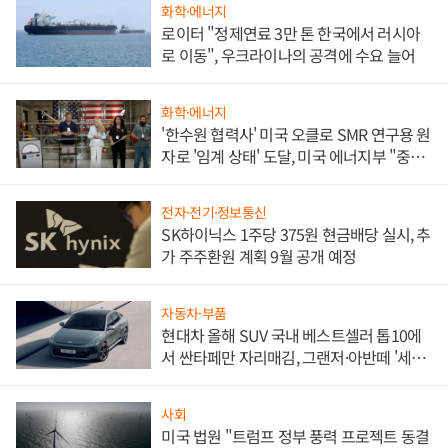
화학·에너지
로이터 "정제연료 3만 톤 한국에서 러시아
로 이동", 우크라이나의 공격에 수요 늘어
화학·에너지
'한수원 협력사' 미국 오클로 SMR 연구용 원
자로 '임계 상태' 도달, 미국 에너지부 "중요
한 이정표"
전자·전기·정보통신
SK하이닉스 1주당 375원 현금배당 실시, 추
가 주주환원 계획 9월 공개 예정
자동차·부품
현대차 올해 SUV 국내 베스트셀러 톱10에
서 싼타페만 자리매김, 그랜저·아반떼 '세단
쌍끌이'로 내수 방어
사회
미국 법원 "트럼프 정부 풍력 프로젝트 동결