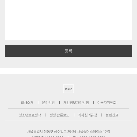
PC버전
회사소개
윤리강령
개인정보처리방침
이용자위원회
청소년보호정책
정정·반론보도
기사심의규정
불편신고
서울특별시 성동구 성수일로 39-34 서울숲더스페이스 12층