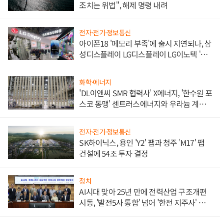
조치는 위법", 해제 명령 내려
전자·전기·정보통신
아이폰18 '메모리 부족'에 출시 지연되나, 삼
성디스플레이 LG디스플레이 LG이노텍 '탈
애플' 수익 다각화 속도
화학·에너지
'DL이앤씨 SMR 협력사' X에너지, '한수원 포
스코 동맹' 센트러스에너지와 우라늄 계약
체결
전자·전기·정보통신
SK하이닉스, 용인 'Y2' 팹과 청주 'M17' 팹
건설에 54조 투자 결정
정치
AI시대 맞아 25년 만에 전력산업 구조개편
시동, '발전5사 통합' 넘어 '한전 지주사' 재편
론도