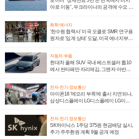
로이터 "정제연료 3만 톤 한국에서 러시
아로 이동", 우크라이나의 공격에 수요 늘
어
화학·에너지
'한수원 협력사' 미국 오클로 SMR 연구용
원자로 '임계 상태' 도달, 미국 에너지부
"중요한 이정표"
자동차·부품
현대차 올해 SUV 국내 베스트셀러 톱10
에서 싼타페만 자리매김, 그랜저·아반떼
'세단 쌍끌이'로 내수 방어
전자·전기·정보통신
아이폰18 '메모리 부족'에 출시 지연되나,
삼성디스플레이 LG디스플레이 LG이노
텍 '탈애플' 수익 다각화 속도
전자·전기·정보통신
SK하이닉스 1주당 375원 현금배당 실시,
추가 주주환원 계획 9월 공개 예정