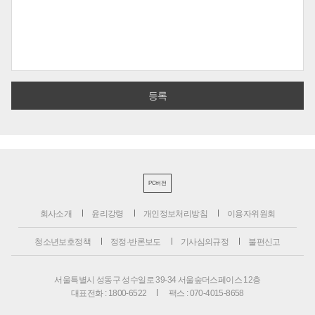
PC버전
회사소개
윤리강령
개인정보처리방침
이용자위원회
청소년보호정책
정정·반론보도
기사심의규정
불편신고
서울특별시 성동구 성수일로 39-34 서울숲더스페이스 12층
대표전화 : 1800-6522
팩스 : 070-4015-8658