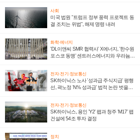
사회
미국 법원 "트럼프 정부 풍력 프로젝트 동
결 조치는 위법", 해제 명령 내려
화학·에너지
'DL이앤씨 SMR 협력사' X에너지, '한수원
포스코 동맹' 센트러스에너지와 우라늄
계약 체결
전자·전기·정보통신
SK하이닉스 노사 '성과급 주식지급' 평행
선, 곽노정 'N% 성과급' 법적 논란 벗을지
주목
전자·전기·정보통신
SK하이닉스, 용인 'Y2' 팹과 청주 'M17' 팹
건설에 54조 투자 결정
정치