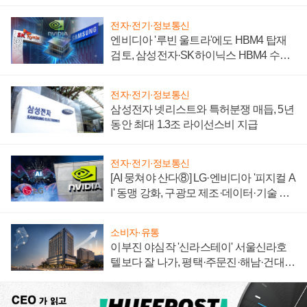
자 불만 폭발
전자·전기·정보통신
엔비디아 '루빈 울트라'에도 HBM4 탑재
검토, 삼성전자·SK하이닉스 HBM4 수율
에 주도권 갈린다
전자·전기·정보통신
삼성전자 넷리스트와 특허분쟁 매듭, 5년
동안 최대 1.3조 라이선스비 지급
전자·전기·정보통신
[AI 뭉쳐야 산다⑧] LG·엔비디아 '피지컬 A
I' 동맹 강화, 구광모 제조·데이터·기술 결
집해 종합 로보틱스 기업으로
소비자·유통
이부진 야심작 '신라스테이' 서울신라호
텔보다 잘 나가, 평택·주문진·해남·건대로
성장판 더 넓힌다