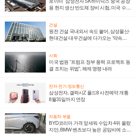
로이터 "삼성전자 SK하이닉스 중국 공장
용 현지 생산 반도체 장비 시험, 미국 수출
통제 대비"
건설
원전 건설 국내외서 속도 붙어, 삼성물산·
현대건설·대우건설에 다가오는 '약속의
시간'
사회
미국 법원 "트럼프 정부 풍력 프로젝트 동
결 조치는 위법", 해제 명령 내려
전자·전기·정보통신
삼성전자, 갤럭시Z 폴드8 사전예약 개통
8월31일까지 연장
자동차·부품
BYD코리아 가격 앞세워 수입차 4위 올랐
지만, BMW·벤츠보다 높은 공임비에 소비