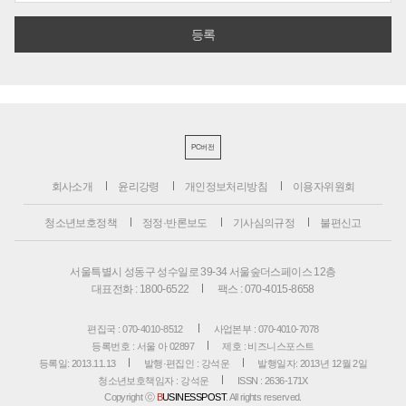
PC버전
회사소개
윤리강령
개인정보처리방침
이용자위원회
청소년보호정책
정정·반론보도
기사심의규정
불편신고
서울특별시 성동구 성수일로 39-34 서울숲더스페이스 12층
대표전화 : 1800-6522
팩스 : 070-4015-8658
편집국 : 070-4010-8512
사업본부 : 070-4010-7078
등록번호 : 서울 아 02897
제호 : 비즈니스포스트
등록일: 2013.11.13
발행·편집인 : 강석운
발행일자: 2013년 12월 2일
청소년보호책임자 : 강석운
ISSN : 2636-171X
Copyright ⓒ
B
USINESSPOST
. All rights reserved.