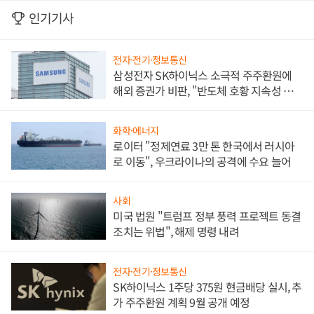
인기기사
전자·전기·정보통신
삼성전자 SK하이닉스 소극적 주주환원에
해외 증권가 비판, "반도체 호황 지속성 의
문"
화학·에너지
로이터 "정제연료 3만 톤 한국에서 러시아
로 이동", 우크라이나의 공격에 수요 늘어
사회
미국 법원 "트럼프 정부 풍력 프로젝트 동결
조치는 위법", 해제 명령 내려
전자·전기·정보통신
SK하이닉스 1주당 375원 현금배당 실시, 추
가 주주환원 계획 9월 공개 예정