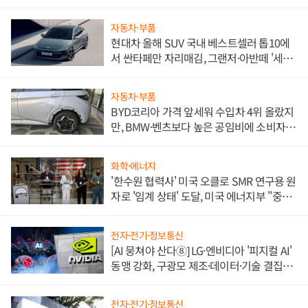
자동차·부품
현대차 올해 SUV 국내 베스트셀러 톱10에
서 싼타페만 자리매김, 그랜저·아반떼 '세단
쌍끌이'로 내수 방어
자동차·부품
BYD코리아 가격 앞세워 수입차 4위 올랐지
만, BMW·벤츠보다 높은 공임비에 소비자
불만 폭발
화학·에너지
'한수원 협력사' 미국 오클로 SMR 연구용 원
자로 '임계 상태' 도달, 미국 에너지부 "중요
한 이정표"
전자·전기·정보통신
[AI 뭉쳐야 산다⑧] LG·엔비디아 '피지컬 AI'
동맹 강화, 구광모 제조·데이터·기술 결집
해 종합 로보틱스 기업으로
전자·전기·정보통신