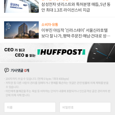
삼성전자 넷리스트와 특허분쟁 매듭, 5년 동
안 최대 1.3조 라이선스비 지급
소비자·유통
이부진 야심작 '신라스테이' 서울신라호텔
보다 잘 나가, 평택·주문진·해남·건대로 성
장판 더 넓힌다
기사댓글
0
개
200자까지 쓰실 수 있습니다. (현재 0 byte / 최대 400byte)
저작권 등 다른 사람의 권리를 침해하거나 명예를 훼손하는 댓글은 관련 법률에 의해 제재를 받을
수 있습니다.
타인에게 불쾌감을 주는 욕설 등 비하하는 단어가 내용에 포함되거나 인신공격성 글은 관리자의 판
단에 의해 삭제 합니다.