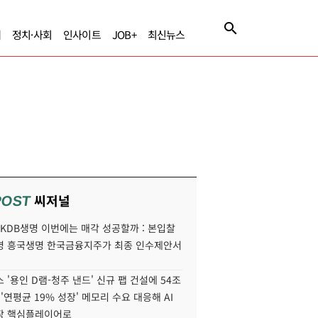
제
정치·사회
인사이트
JOB+
최신뉴스
씨저널
POST
' KDB생명 이번에는 매각 성공할까 : 본입찰
명 흥국생명 한국금융지주가 최종 인수제안서
 '용인 D램-청주 낸드' 신규 팹 건설에 54조
 '연평균 19% 성장' 메모리 수요 대응해 AI
장 핵심플레이어로