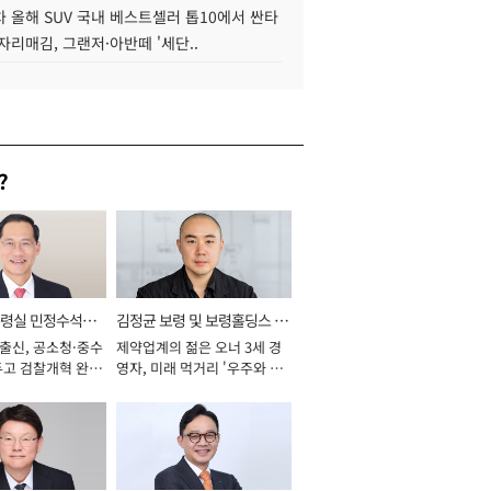
 올해 SUV 국내 베스트셀러 톱10에서 싼타
자리매김, 그랜저·아반떼 '세단..
?
통령실 민정수석비
김정균 보령 및 보령홀딩스 대
 출신, 공소청·중수
제약업계의 젊은 오너 3세 경
표이사 사장
두고 검찰개혁 완수
영자, 미래 먹거리 '우주와 헬
년]
스케어' 공들여 [2026년]