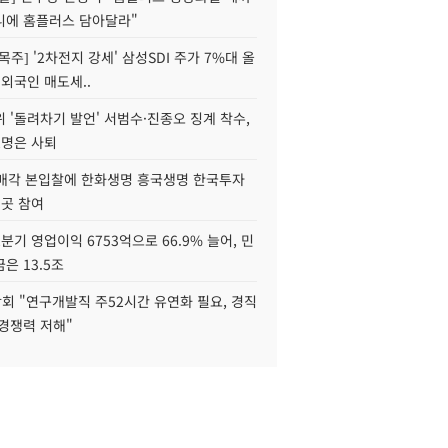
니에 홈플러스 담아달라"
목주] '2차전지 강세' 삼성SDI 주가 7%대 올
 외국인 매도세..
 '돌려차기 발언' 서범수·진종오 징계 착수,
2명은 사퇴
 매각 본입찰에 한화생명 흥국생명 한국투자
3곳 참여
분기 영업이익 6753억으로 66.9% 늘어, 민
은 13.5조
회 "연구개발직 주52시간 유연화 필요, 경직
경쟁력 저해"