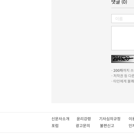
댓글 (0)
-
200자
까지 쓰실
- 저작권 등 
- 타인에게 불
신문사소개
윤리강령
기사심의규정
이
포럼
광고문의
불편신고