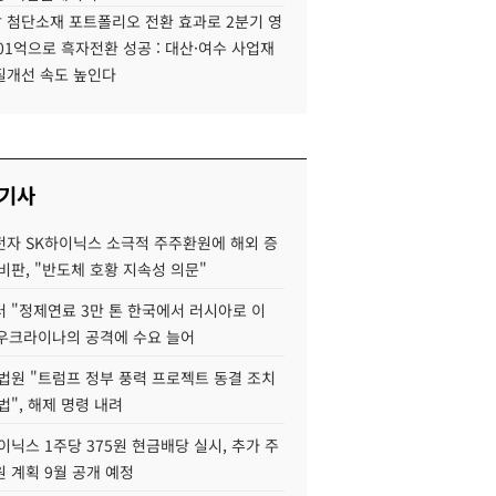
 첨단소재 포트폴리오 전환 효과로 2분기 영
01억으로 흑자전환 성공 : 대산·여수 사업재
질개선 속도 높인다
 기사
자 SK하이닉스 소극적 주주환원에 해외 증
비판, "반도체 호황 지속성 의문"
 "정제연료 3만 톤 한국에서 러시아로 이
 우크라이나의 공격에 수요 늘어
법원 "트럼프 정부 풍력 프로젝트 동결 조치
법", 해제 명령 내려
이닉스 1주당 375원 현금배당 실시, 추가 주
 계획 9월 공개 예정