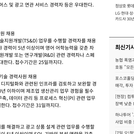
커머스 및 광고 연관 서비스 경력자 등은 우대한다.
정상호 롯데
LG·현대·삼
장
카드사 30년
에 '초집중' 
사원 채용
술지원개발(TS&D) 업무를 수행할 경력자를 채용
최신기
야 경력이 5년 이상이며 영어 어학능력을 갖춘 자
원개발 또는 연구개발(R&D) 관련 경력자나 스페
농협 폭염과
대한다. 접수기간은 25일까지다.
호동 "모든
기술 경력사원 채용
포스코홀딩
 디지털화와 관련된 인프라를 검토하고 보완할 경
매각, 투자
10년 이하이며 제조업 생산관리 업무 경험을 필수
[현장] 컴
축, 데이터 관리 등 프로세스 혁신(PI) 관련 업무
장벽 낮춘 
한다. 접수기간은 31일까지다.
하나투어 '
사업 비중 
제를 해결하고 광고 상품 설계 관련 업무를 수행할
[7일 오!
이 5년 이상이며 SQL 기반의 분석 역량을 갖춘