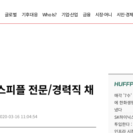
글로벌
기후대응
Who Is?
기업·산업
금융
시장·머니
시민·경
HUFF
니스피플 전문/경력직 채
매각 '7수
에 한화생
냈다
020-03-16 11:04:54
SK하이닉스
투입한다 :
인프라 시