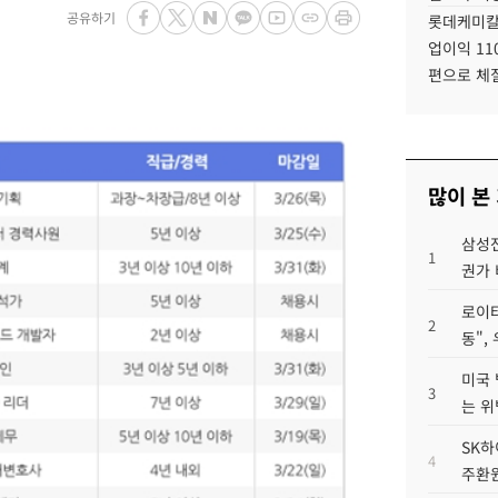
공유하기
롯데케미칼
업이익 11
편으로 체
많이 본
삼성전
1
권가 
로이터
2
동",
미국 
3
는 위
SK하
4
주환원