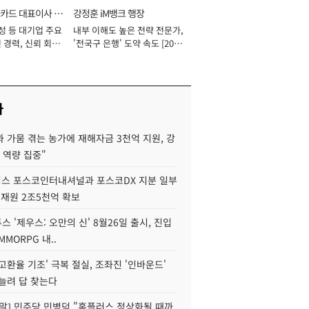
카드 대표이사 사
강정훈 iM뱅크 행장
성 등 대기업 주요
내부 이해도 높은 전략 전문가,
 경력, 신뢰 회복
'전국구 은행' 도약 속도 [2026
[2026년]
년]
사
 가뭄 겪는 농가에 재해자금 3천억 지원, 강
 역량 집중"
스 포스코인터내셔널과 포스코DX 지분 일부
 재원 2조5천억 확보
투스 '제우스: 오만의 신' 8월26일 출시, 진입
MMORPG 내..
고환율 기조' 극복 절실, 조좌진 '인바운드'
늘려 답 찾는다
정말] 민주당 민병덕 "홈플러스 정상화될 때까