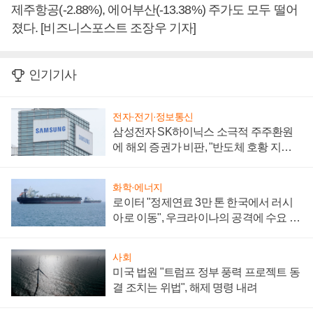
제주항공(-2.88%), 에어부산(-13.38%) 주가도 모두 떨어
졌다. [비즈니스포스트 조장우 기자]
인기기사
전자·전기·정보통신
삼성전자 SK하이닉스 소극적 주주환원
에 해외 증권가 비판, "반도체 호황 지속
성 의문"
화학·에너지
로이터 "정제연료 3만 톤 한국에서 러시
아로 이동", 우크라이나의 공격에 수요 늘
어
사회
미국 법원 "트럼프 정부 풍력 프로젝트 동
결 조치는 위법", 해제 명령 내려