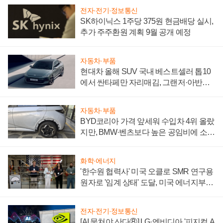
전자·전기·정보통신
SK하이닉스 1주당 375원 현금배당 실시,
추가 주주환원 계획 9월 공개 예정
자동차·부품
현대차 올해 SUV 국내 베스트셀러 톱10
에서 싼타페만 자리매김, 그랜저·아반떼
'세단 쌍끌이'로 내수 방어
자동차·부품
BYD코리아 가격 앞세워 수입차 4위 올랐
지만, BMW·벤츠보다 높은 공임비에 소비
자 불만 폭발
화학·에너지
'한수원 협력사' 미국 오클로 SMR 연구용
원자로 '임계 상태' 도달, 미국 에너지부
"중요한 이정표"
전자·전기·정보통신
[AI 뭉쳐야 산다⑧] LG·엔비디아 '피지컬 A