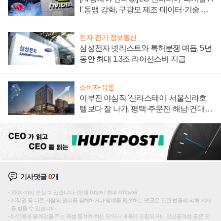
I' 동맹 강화, 구광모 제조·데이터·기술 결
집해 종합 로보틱스 기업으로
전자·전기·정보통신
삼성전자 넷리스트와 특허분쟁 매듭, 5년
동안 최대 1.3조 라이선스비 지급
소비자·유통
이부진 야심작 '신라스테이' 서울신라호
텔보다 잘 나가, 평택·주문진·해남·건대로
성장판 더 넓힌다
기사댓글
0
개
200자까지 쓰실 수 있습니다. (현재 0 byte / 최대 400byte)
저작권 등 다른 사람의 권리를 침해하거나 명예를 훼손하는 댓글은 관련 법률에 의해 제재
를 받을 수 있습니다.
타인에게 불쾌감을 주는 욕설 등 비하하는 단어가 내용에 포함되거나 인신공격성 글은 관