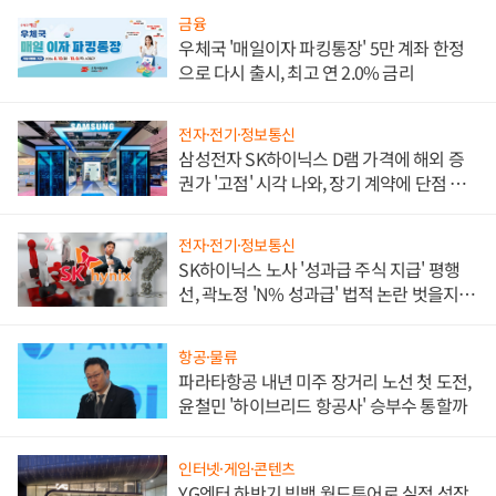
금융
우체국 '매일이자 파킹통장' 5만 계좌 한정
으로 다시 출시, 최고 연 2.0% 금리
전자·전기·정보통신
삼성전자 SK하이닉스 D램 가격에 해외 증
권가 '고점' 시각 나와, 장기 계약에 단점 부
각
전자·전기·정보통신
SK하이닉스 노사 '성과급 주식 지급' 평행
선, 곽노정 'N% 성과급' 법적 논란 벗을지 주
목
항공·물류
파라타항공 내년 미주 장거리 노선 첫 도전,
윤철민 '하이브리드 항공사' 승부수 통할까
인터넷·게임·콘텐츠
YG엔터 하반기 빅뱅 월드투어로 실적 성장