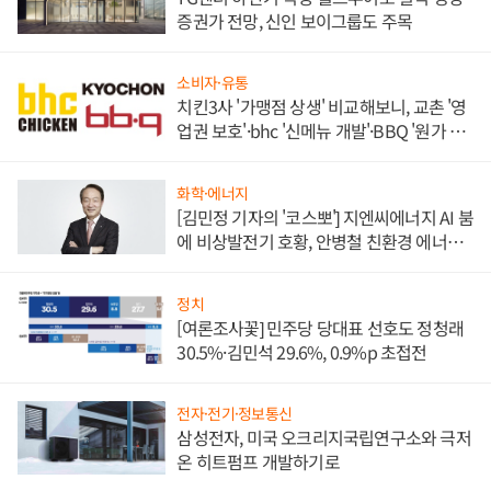
증권가 전망, 신인 보이그룹도 주목
소비자·유통
치킨3사 '가맹점 상생' 비교해보니, 교촌 '영
업권 보호'·bhc '신메뉴 개발'·BBQ '원가 부
담'
화학·에너지
[김민정 기자의 '코스뽀'] 지엔씨에너지 AI 붐
에 비상발전기 호황, 안병철 친환경 에너지
발전전문기업 향한다
정치
[여론조사꽃] 민주당 당대표 선호도 정청래
30.5%·김민석 29.6%, 0.9%p 초접전
전자·전기·정보통신
삼성전자, 미국 오크리지국립연구소와 극저
온 히트펌프 개발하기로