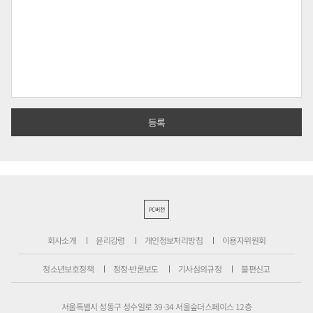
PC버전
회사소개
윤리강령
개인정보처리방침
이용자위원회
청소년보호정책
정정·반론보도
기사심의규정
불편신고
서울특별시 성동구 성수일로 39-34 서울숲더스페이스 12층