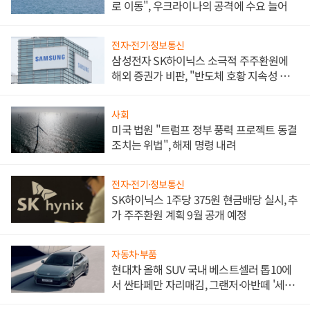
로 이동", 우크라이나의 공격에 수요 늘어
전자·전기·정보통신
삼성전자 SK하이닉스 소극적 주주환원에
해외 증권가 비판, "반도체 호황 지속성 의
문"
사회
미국 법원 "트럼프 정부 풍력 프로젝트 동결
조치는 위법", 해제 명령 내려
전자·전기·정보통신
SK하이닉스 1주당 375원 현금배당 실시, 추
가 주주환원 계획 9월 공개 예정
자동차·부품
현대차 올해 SUV 국내 베스트셀러 톱10에
서 싼타페만 자리매김, 그랜저·아반떼 '세단
쌍끌이'로 내수 방어