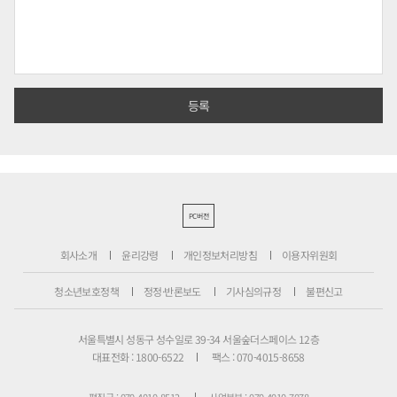
PC버전
회사소개
윤리강령
개인정보처리방침
이용자위원회
청소년보호정책
정정·반론보도
기사심의규정
불편신고
서울특별시 성동구 성수일로 39-34 서울숲더스페이스 12층
대표전화 : 1800-6522
팩스 : 070-4015-8658
편집국 : 070-4010-8512
사업본부 : 070-4010-7078