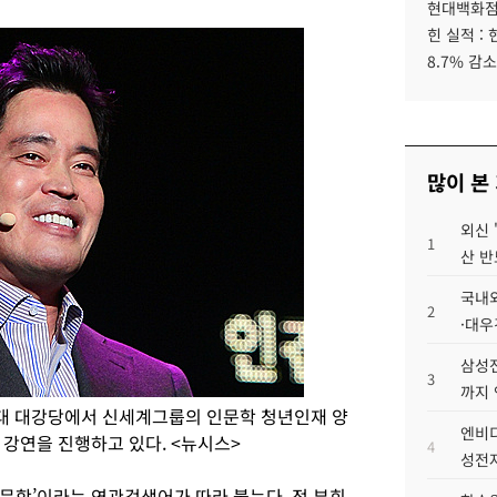
현대백화점그
힌 실적 :
8.7% 감소
많이 본
외신 
1
산 반
국내외
2
·대우
삼성전
3
까지
세대 대강당에서 신세계그룹의 인문학 청년인재 양
엔비디
 강연을 진행하고 있다. <뉴시스>
4
성전자
문학’이라는 연관검색어가 따라 붙는다. 정 부회