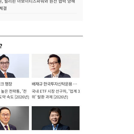
, 필리핀 아보이티즈파워와 원전 협력 양해
 체결
?
뱅크 행장
배재규 한국투자신탁운용 대
높은 전략통, '전
국내 ETF 시장 선구자, '업계 3
표이사 사장
도약 속도 [2026년]
위' 탈환 과제 [2026년]