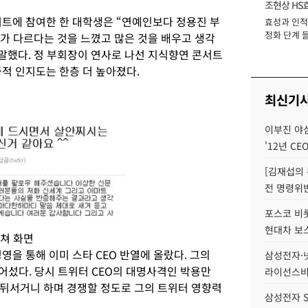
조현상 HS
서트에 참여한 한 대학생은 “연예인보다 정용진 부
효성과 인적 
장
정화 단계 들
뭔가 다르다는 것을 느꼈고 많은 것을 배우고 생각
말했다. 정 부회장이 연사로 나선 지식향연 콘서트
적 인지도는 한층 더 높아졌다.
최신기
이부진 야
'12년 CE
[김재섭의
전 명령위반
포스코 비롯
현대차 보
쳐 화면
영을 통해 이미 스타 CEO 반열에 올랐다. 그의
삼성전자·넷
넘어섰다. 당시 트위터 CEO의 대명사격인 박용만
라이선스비
뒤서거니 하며 경쟁할 정도로 그의 트위터 영향력
삼성전자 