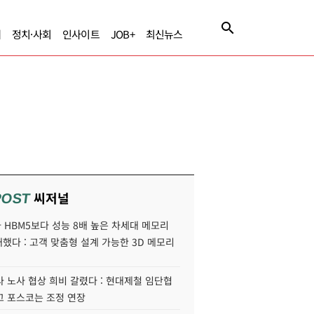
제
정치·사회
인사이트
JOB+
최신뉴스
씨저널
POST
HBM5보다 성능 8배 높은 차세대 메모리
개했다 : 고객 맞춤형 설계 가능한 3D 메모리
 노사 협상 희비 갈렸다 : 현대제철 임단협
고 포스코는 조정 연장