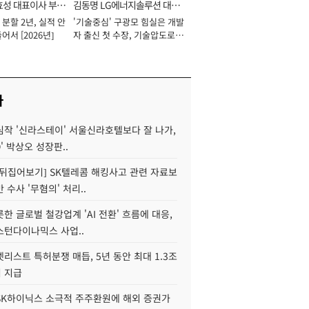
효성 대표이사 부회
김동명 LG에너지솔루션 대표
분할 2년, 실적 안
'기술중심' 구광모 힘실은 개발
이사 사장
어서 [2026년]
자 출신 첫 수장, 기술압도로
경쟁력 확보 사활 [2026년]
사
심작 '신라스테이' 서울신라호텔보다 잘 나가,
O' 박상오 성장판..
 뒤집어보기] SK텔레콤 해킹사고 관련 자료보
 수사 '무혐의' 처리..
한 글로벌 철강업계 'AI 전환' 흐름에 대응,
스턴다이나믹스 사업..
리스트 특허분쟁 매듭, 5년 동안 최대 1.3조
 지급
SK하이닉스 소극적 주주환원에 해외 증권가