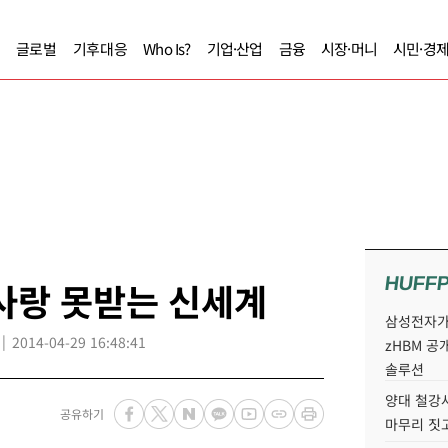
글로벌
기후대응
Who Is?
기업·산업
금융
시장·머니
시민·경
HUFF
사랑 못받는 신세계
삼성전자가 
2014-04-29 16:48:41
zHBM 공
솔루션
양대 철강사
공유하기
마무리 짓