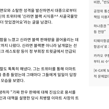
비판, "반
 면모와 소탈한 성격을 발산하면서 대중으로부터
공정위 통
자신의 트위터에 ‘신라면 블랙 시식중^^ 사골국물맛
책임 이용
 더 맛있겠어요’라는 글을 남겼다.
하나증권 "
등 전망"
함을 느꼈고 신라면 블랙 판매량을 끌어올리는 데
티웨이항공
말까지 나왔다. 신라면 블랙뿐 아니라 날개없는 선
항공사'로
이크 레스토랑 등이 정 부회장 트윗글에서 언급되
카카오 쿠팡
부터 AI 
할도 톡톡히 해냈다. 그는 트위터를 통해 이마트
[K-GX에
 종종 들었는데 그때마다 그들에게 일일이 답장
적 문제없다
 모습을 보였다.
발생하자 “가짜 한우 판매에 대해 진심으로 용서를
인과 대책을 설명한 당시 최병렬 이마트 사장의 트