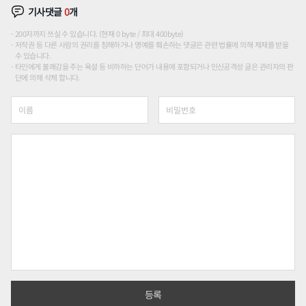
기사댓글
0
개
200자까지 쓰실 수 있습니다. (현재 0 byte / 최대 400byte)
저작권 등 다른 사람의 권리를 침해하거나 명예를 훼손하는 댓글은 관련 법률에 의해 제재를 받을
수 있습니다.
타인에게 불쾌감을 주는 욕설 등 비하하는 단어가 내용에 포함되거나 인신공격성 글은 관리자의 판
단에 의해 삭제 합니다.