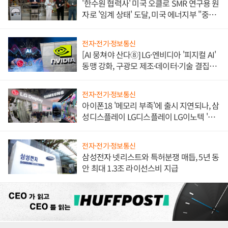
'한수원 협력사' 미국 오클로 SMR 연구용 원
자로 '임계 상태' 도달, 미국 에너지부 "중요
한 이정표"
전자·전기·정보통신
[AI 뭉쳐야 산다⑧] LG·엔비디아 '피지컬 AI'
동맹 강화, 구광모 제조·데이터·기술 결집
해 종합 로보틱스 기업으로
전자·전기·정보통신
아이폰18 '메모리 부족'에 출시 지연되나, 삼
성디스플레이 LG디스플레이 LG이노텍 '탈
애플' 수익 다각화 속도
전자·전기·정보통신
삼성전자 넷리스트와 특허분쟁 매듭, 5년 동
안 최대 1.3조 라이선스비 지급