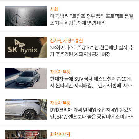
사회
미국 법원 "트럼프 정부 풍력 프로젝트 동결
조치는 위법", 해제 명령 내려
전자·전기·정보통신
SK하이닉스 1주당 375원 현금배당 실시, 추
가 주주환원 계획 9월 공개 예정
자동차·부품
현대차 올해 SUV 국내 베스트셀러 톱10에
서 싼타페만 자리매김, 그랜저·아반떼 '세단
쌍끌이'로 내수 방어
자동차·부품
BYD코리아 가격 앞세워 수입차 4위 올랐지
만, BMW·벤츠보다 높은 공임비에 소비자
불만 폭발
화학·에너지