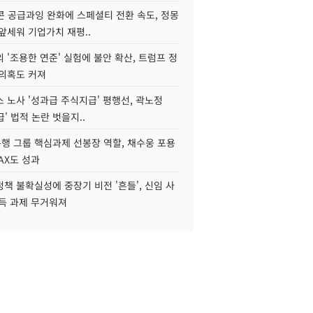
콘 공급과잉 완화에 스페셜티 전환 속도, 정몽
앞세워 기업가치 재평..
 '조용한 연준' 실험에 불안 확산, 트럼프 정
 의혹도 커져
 노사 '성과급 주식지급' 평행선, 곽노정
급' 법적 논란 벗을지..
행 그룹 핵심과제 선봉장 역할, 채수웅 포용
AX도 성과
책 불확실성에 중장기 비전 '흔들', 신임 사
설득 과제 무거워져