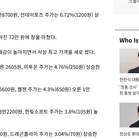
스플레
만8700원, 선데이토즈 주가는 6.72%(1200원) 상
아진 72만 원에 장을 마쳤다.
Who Is
기대감이 높아지면서 사상 최고 가격을 새로 썼다.
 2605원, 미투온 주가는 4.76%(250원) 상승한
한찬식 대
'정통 검사'
서관
5600원, 웹젠 주가는 4.3%(650원) 오른 1만
청 출범 앞
맡아 [2026
3만2200원, 한빛소프트 주가는 3.8%(105원) 높
60원, 드래곤플라이 주가는 3.04%(70원) 상승한
정상호 롯데