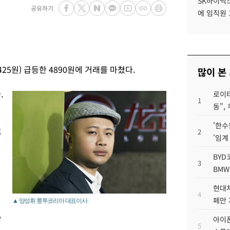
SK하이닉스
공유하기
에 임직원 
25원) 급등한 4890원에 거래를 마쳤다.
많이 본
.
로이터
1
동",
'한수
로
2
'임계
BYD
3
BMW
현대차
4
페만 
▲ 양성휘 룽투코리아 대표이사.
순
아이폰
5