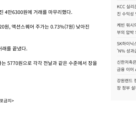
KCC 실리
어진 4만6300원에 거래를 마무리했다.
진 수익성 
케빈 워시의
20원, 액션스퀘어 주가는 0.73%(7원) 낮아진
부의 압박
SK하이닉스
 거래를 끝냈다.
'N% 성과
신한저축은
가는 5770원으로 각각 전날과 같은 수준에서 장을
금융 이어 
강원랜드 정
장 정부 
배포금지>