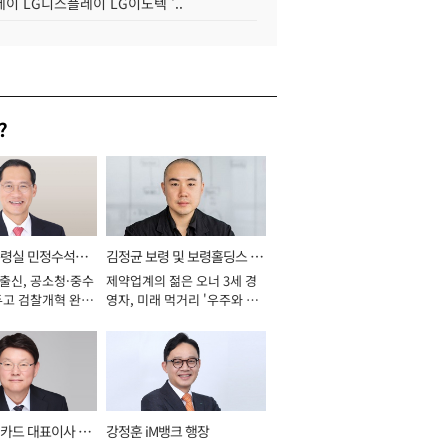
이 LG디스플레이 LG이노텍 '..
?
통령실 민정수석비
김정균 보령 및 보령홀딩스 대
 출신, 공소청·중수
제약업계의 젊은 오너 3세 경
표이사 사장
두고 검찰개혁 완수
영자, 미래 먹거리 '우주와 헬
년]
스케어' 공들여 [2026년]
카드 대표이사 사
강정훈 iM뱅크 행장