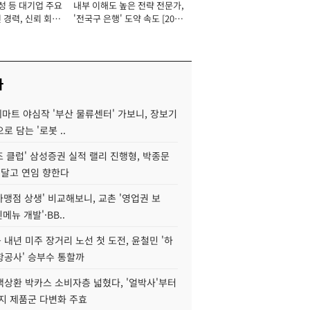
성 등 대기업 주요
내부 이해도 높은 전략 전문가,
 경력, 신뢰 회복
'전국구 은행' 도약 속도 [2026
[2026년]
년]
사
데마트 야심작 '부산 물류센터' 가보니, 장보기
로 담는 '로봇 ..
조 클럽' 삼성증권 실적 랠리 진행형, 박종문
 달고 연임 향한다
가맹점 상생' 비교해보니, 교촌 '영업권 보
신메뉴 개발'·BB..
내년 미주 장거리 노선 첫 도전, 윤철민 '하
항공사' 승부수 통할까
백상환 박카스 소비자층 넓혔다, '얼박사'부터
지 제품군 다변화 주효