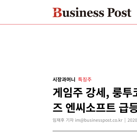
시장과머니
특징주
게임주 강세, 룽투
즈 엔씨소프트 급
임재후 기자 im@businesspost.co.kr
2020