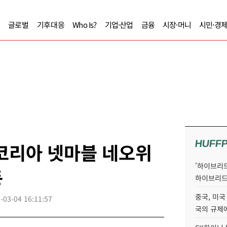
글로벌
기후대응
Who Is?
기업·산업
금융
시장·머니
시민·경
HUFF
코리아 넷마블 네오위
'하이브리드
등
하이브리드
중국, 미국
-03-04 16:11:57
국의 규제에