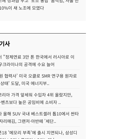
에 성과급 두고 '노조 통합' 움직임, 사흘 만
10%이 새 노조에 모였다
 기사
 "정제연료 3만 톤 한국에서 러시아로 이
 우크라이나의 공격에 수요 늘어
원 협력사' 미국 오클로 SMR 연구용 원자로
 상태' 도달, 미국 에너지부..
코리아 가격 앞세워 수입차 4위 올랐지만,
·벤츠보다 높은 공임비에 소비자 ..
 올해 SUV 국내 베스트셀러 톱10에서 싼타
자리매김, 그랜저·아반떼 '세단..
18 '메모리 부족'에 출시 지연되나, 삼성디