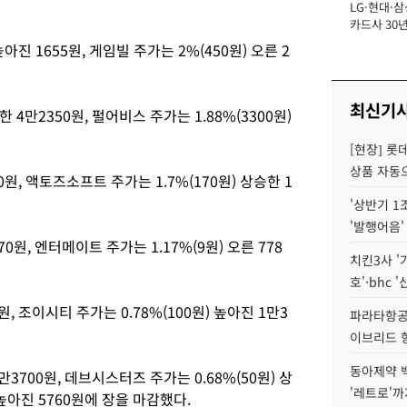
LG·현대·삼
장
카드사 30년
에 '초집중' 
아진 1655원, 게임빌 주가는 2%(450원) 오른 2
최신기
 4만2350원, 펄어비스 주가는 1.88%(3300원)
[현장] 롯
상품 자동으
00원, 액토즈소프트 주가는 1.7%(170원) 상승한 1
'상반기 1
'발행어음'
70원, 엔터메이트 주가는 1.17%(9원) 오른 778
치킨3사 '
호'·bhc '
원, 조이시티 주가는 0.78%(100원) 높아진 1만3
파라타항공 
이브리드 
동아제약 
만3700원, 데브시스터즈 주가는 0.68%(50원) 상
'레트로'까
) 높아진 5760원에 장을 마감했다.