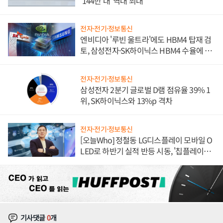
'144만 대' 역대 최대
전자·전기·정보통신
엔비디아 '루빈 울트라'에도 HBM4 탑재 검
토, 삼성전자·SK하이닉스 HBM4 수율에 주
도권 갈린다
전자·전기·정보통신
삼성전자 2분기 글로벌 D램 점유율 39% 1
위, SK하이닉스와 13%p 격차
전자·전기·정보통신
[오늘Who] 정철동 LG디스플레이 모바일 O
LED로 하반기 실적 반등 시동, '칩플레이
션'에 가격 인하 압박은 부담
기사댓글
0
개