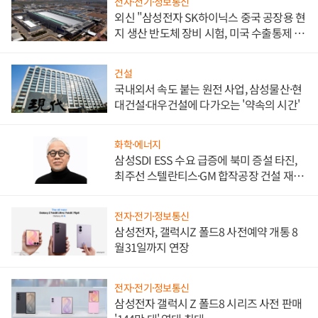
전자·전기·정보통신
외신 "삼성전자 SK하이닉스 중국 공장용 현
지 생산 반도체 장비 시험, 미국 수출통제 대
비"
건설
국내외서 속도 붙는 원전 사업, 삼성물산·현
대건설·대우건설에 다가오는 '약속의 시간'
화학·에너지
삼성SDI ESS 수요 급증에 북미 증설 타진,
최주선 스텔란티스·GM 합작공장 건설 재추
진하나
전자·전기·정보통신
삼성전자, 갤럭시Z 폴드8 사전예약 개통 8
월31일까지 연장
전자·전기·정보통신
삼성전자 갤럭시 Z 폴드8 시리즈 사전 판매