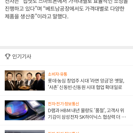
전자는 “칩셋도 스마트폰에서 가격대별로 효율적인 소싱을
진행하고 있다”며 “베트남공장에서도 가격대별로 다양한
제품을 생산중”이라고 말했다.
인기기사
소비자·유통
롯데·농심 창업주 시대 '라면 앙금'은 옛말,
'사촌' 신동빈·신동원 시대 협업 확대일로
전자·전기·정보통신
D램과 HBM 내년 물량도 '품절', 고객사 위
기감이 삼성전자 SK하이닉스 협상력 더 키
워