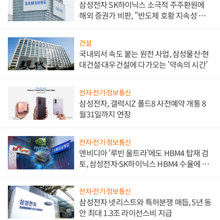
삼성전자 SK하이닉스 소극적 주주환원에
해외 증권가 비판, "반도체 호황 지속성 의
문"
건설
국내외서 속도 붙는 원전 사업, 삼성물산·현
대건설·대우건설에 다가오는 '약속의 시간'
전자·전기·정보통신
삼성전자, 갤럭시Z 폴드8 사전예약 개통 8
월31일까지 연장
전자·전기·정보통신
엔비디아 '루빈 울트라'에도 HBM4 탑재 검
토, 삼성전자·SK하이닉스 HBM4 수율에 주
도권 갈린다
전자·전기·정보통신
삼성전자 넷리스트와 특허분쟁 매듭, 5년 동
안 최대 1.3조 라이선스비 지급