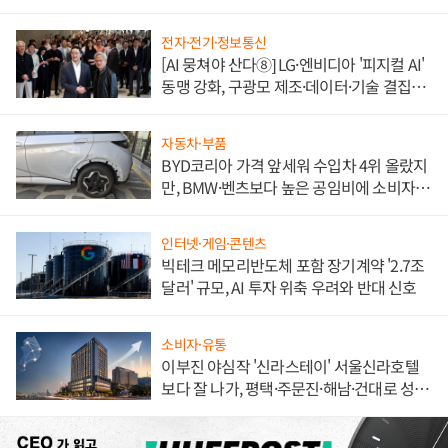
전자·전기·정보통신
[AI 뭉쳐야 산다⑧] LG·엔비디아 '피지컬 AI'
동맹 강화, 구광모 제조·데이터·기술 결집
해 종합 로보틱스 기업으로
자동차·부품
BYD코리아 가격 앞세워 수입차 4위 올랐지
만, BMW·벤츠보다 높은 공임비에 소비자
불만 폭발
인터넷·게임·콘텐츠
빅테크 메모리반도체 포함 장기계약 '2.7조
달러' 규모, AI 투자 위축 우려와 반대 신호
소비자·유통
이부진 야심작 '신라스테이' 서울신라호텔
보다 잘 나가, 평택·주문진·해남·건대로 성
장판 더 넓힌다