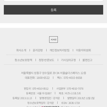
PC버전
회사소개
윤리강령
개인정보처리방침
이용자위원회
청소년보호정책
정정·반론보도
기사심의규정
불편신고
서울특별시 성동구 성수일로 39-34 서울숲더스페이스 12층
대표전화 : 1800-6522
팩스 : 070-4015-8658
편집국 : 070-4010-8512
사업본부 : 070-4010-7078
등록번호 : 서울 아 02897
제호 : 비즈니스포스트
등록일: 2013.11.13
발행·편집인 : 강석운
발행일자: 2013년 12월 2일
청소년보호책임자 : 강석운
ISSN : 2636-171X
Copyright ⓒ
B
USINESSPOST
. All rights reserved.