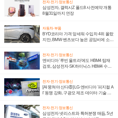
전자·전기·정보통신
삼성전자, 갤럭시Z 폴드8 사전예약 개통
8월31일까지 연장
자동차·부품
BYD코리아 가격 앞세워 수입차 4위 올랐
지만, BMW·벤츠보다 높은 공임비에 소비
자 불만 폭발
전자·전기·정보통신
엔비디아 '루빈 울트라'에도 HBM4 탑재
검토, 삼성전자·SK하이닉스 HBM4 수율
에 주도권 갈린다
전자·전기·정보통신
[AI 뭉쳐야 산다⑧] LG·엔비디아 '피지컬 A
I' 동맹 강화, 구광모 제조·데이터·기술 결
집해 종합 로보틱스 기업으로
전자·전기·정보통신
삼성전자 넷리스트와 특허분쟁 매듭, 5년