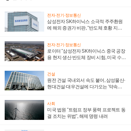
전자·전기·정보통신
삼성전자 SK하이닉스 소극적 주주환원
에 해외 증권가 비판, "반도체 호황 지속
성 의문"
전자·전기·정보통신
로이터 "삼성전자 SK하이닉스 중국 공장
용 현지 생산 반도체 장비 시험, 미국 수출
통제 대비"
건설
원전 건설 국내외서 속도 붙어, 삼성물산·
현대건설·대우건설에 다가오는 '약속의
시간'
사회
미국 법원 "트럼프 정부 풍력 프로젝트 동
결 조치는 위법", 해제 명령 내려