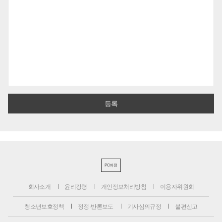
PC버전
회사소개
윤리강령
개인정보처리방침
이용자위원회
청소년보호정책
정정·반론보도
기사심의규정
불편신고