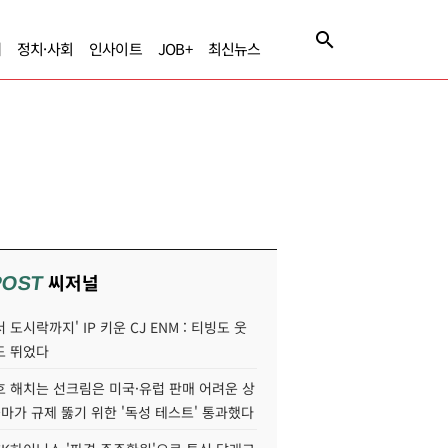
제
정치·사회
인사이트
JOB+
최신뉴스
씨저널
POST
 도시락까지' IP 키운 CJ ENM : 티빙도 웃
도 뛰었다
호 해치는 선크림은 미국·유럽 판매 어려운 상
콜마가 규제 뚫기 위한 '독성 테스트' 통과했다