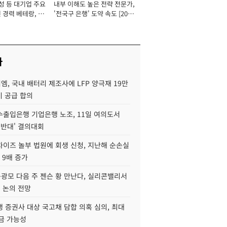
성 등 대기업 주요
내부 이해도 높은 전략 전문가,
 경력 베테랑, 신
'전국구 은행' 도약 속도 [2026
'초집중' 영업정지
년]
[2026년]
사
, 국내 배터리 제조사에 LFP 양극재 19만
기 공급 합의
수출입은행 기업은행 노조, 11일 여의도서
 반대' 결의대회
차이즈 놀부 법원에 회생 신청, 지난해 순손실
 9배 증가
구광모 다음 주 젠슨 황 만난다, 실리콘밸리서
' 논의 전망
 증권사 대상 국고채 담합 의혹 심의, 최대
금 가능성