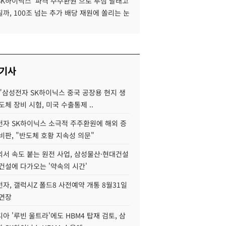
SK하이닉스 '파격 주주환원'으로 투심 달래고
까, 100조 넘는 추가 배당 재원에 쏠리는 눈
 기사
"삼성전자 SK하이닉스 중국 공장용 현지 생
도체 장비 시험, 미국 수출통제 ..
자 SK하이닉스 소극적 주주환원에 해외 증
비판, "반도체 호황 지속성 의문"
서 속도 붙는 원전 사업, 삼성물산·현대건설
건설에 다가오는 '약속의 시간'
자, 갤럭시Z 폴드8 사전예약 개통 8월31일
 연장
아 '루빈 울트라'에도 HBM4 탑재 검토, 삼