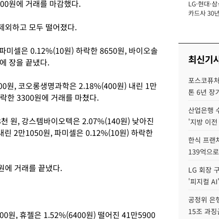
2900원에 거래를 마감했다.
LG·현대·삼
장
카드사 30년
뢰 회복에 
제외하고 모두 떨어졌다.
제재 '부담' 
 파미셀은 0.12%(10원) 하락한 8650원, 바이오솔
최신기
원에 장을 끝냈다.
포스코퓨처엠
00원, 코오롱생명과학은 2.18%(400원) 내린 1만
톤 6년 장
 하락한 3300원에 거래를 마쳤다.
산업은행 
3천 원, 강스템바이오텍은 2.07%(140원) 낮아진
'지방 이전
내린 2만1050원, 파미셀은 0.12%(10원) 하락한
한식 프랜
139억으로
원에 거래를 끝냈다.
LG 회장 
'피지컬 AI
공정위 은행
15조 과징
00원, 휴젤은 1.52%(6400원) 떨어진 41만5900