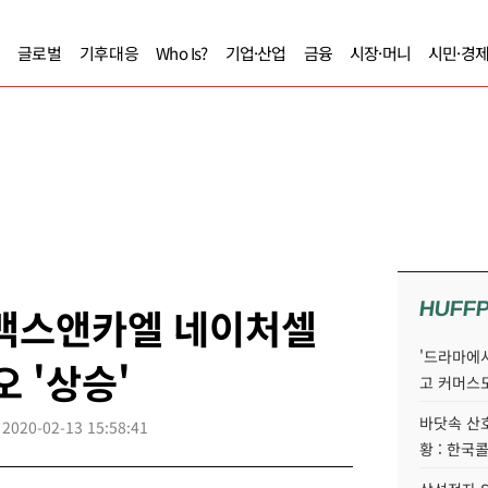
글로벌
기후대응
Who Is?
기업·산업
금융
시장·머니
시민·경
HUFF
젬백스앤카엘 네이처셀
'드라마에서
 '상승'
고 커머스
바닷속 산
2020-02-13 15:58:41
황 : 한국