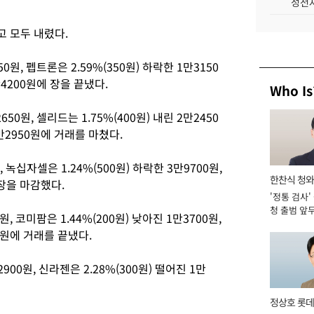
성전자
 모두 내렸다.
0원, 펩트론은 2.59%(350원) 하락한 1만3150
만4200원에 장을 끝냈다.
Who Is
50원, 셀리드는 1.75%(400원) 내린 2만2450
1만2950원에 거래를 마쳤다.
, 녹십자셀은 1.24%(500원) 하락한 3만9700원,
한찬식 청
 장을 마감했다.
'정통 검사'
관
청 출범 앞
원, 코미팜은 1.44%(200원) 낮아진 1만3700원,
맡아 [2026
00원에 거래를 끝냈다.
900원, 신라젠은 2.28%(300원) 떨어진 1만
정상호 롯데