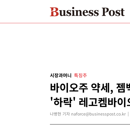
시장과머니
특징주
바이오주 약세, 
'하락' 레고켐바이오
나병현 기자 naforce@businesspost.co.kr