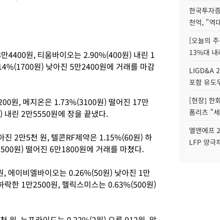
한국투자증
천억, "역
[오늘의 주
13%대 내
만4400원, 티움바이오는 2.90%(400원) 내린 1
4%(1700원) 낮아진 5만2400원에 거래를 마감
LIGD&A 
포함 유도무
[현장] 한
00원, 메지온은 1.73%(3100원) 떨어진 17만
폼리츠 "세
) 내린 2만5550원에 장을 끝냈다.
엘앤에프 2
진 2만5천 원, 텔콘RF제약은 1.15%(60원) 하
LFP 양극
1500원) 떨어진 6만1800원에 거래를 마쳤다.
0원, 에이비엘바이오는 0.26%(50원) 낮아진 1만
 하락한 1만2500원, 헬릭스미스는 0.63%(500원)
천 원, 뉴프라이드는 0.22%(2원) 오른 912원, 압