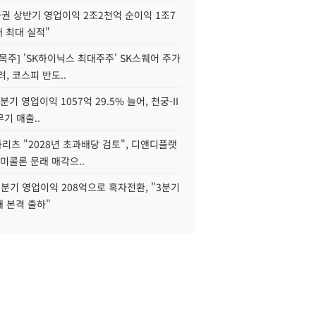
권 상반기 영업이익 2조2천억 순이익 1조7
대 최대 실적"
목주] 'SK하이닉스 최대주주' SK스퀘어 주가
려, 코스피 반도..
2분기 영업이익 1057억 29.5% 늘어, 천궁-II
기 매출..
화리츠 "2028년 초과배당 검토", 디앤디플랫
미콜론 문래 매각으..
분기 영업이익 208억으로 흑자전환, "3분기
재 본격 출하"