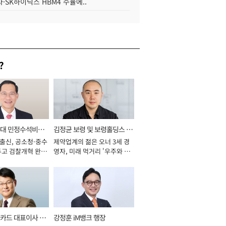
·SK하이닉스 HBM4 수율에..
?
와대 민정수석비서
김정균 보령 및 보령홀딩스 대
 출신, 공소청·중수
제약업계의 젊은 오너 3세 경
표이사 사장
두고 검찰개혁 완수
영자, 미래 먹거리 '우주와 헬
년]
스케어' 공들여 [2026년]
카드 대표이사 사
강정훈 iM뱅크 행장