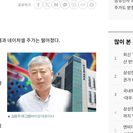
삼성전자 
공유하기
주가도 받칠
과 네이처셀 주가는 떨어졌다.
많이 본
외신 
1
산 반
삼성전
2
권가 
하
국내외
3
·대우
삼성전
4
까지
▲ 김용주 레고켐바이오 대표이사.
이
엔비디
5