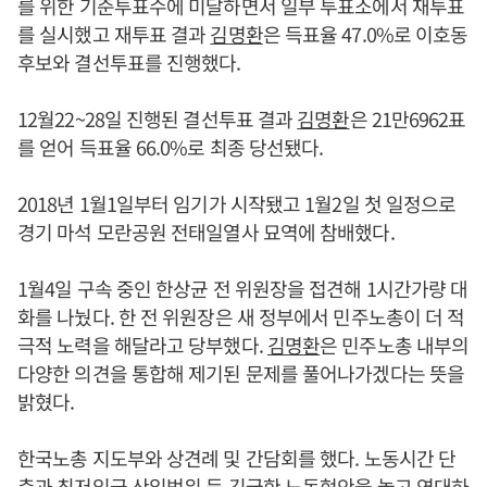
를 위한 기준투표수에 미달하면서 일부 투표소에서 재투표
를 실시했고 재투표 결과
김명환
은 득표율 47.0%로 이호동
후보와 결선투표를 진행했다.
12월22~28일 진행된 결선투표 결과
김명환
은 21만6962표
를 얻어 득표율 66.0%로 최종 당선됐다.
2018년 1월1일부터 임기가 시작됐고 1월2일 첫 일정으로
경기 마석 모란공원 전태일열사 묘역에 참배했다.
1월4일 구속 중인 한상균 전 위원장을 접견해 1시간가량 대
화를 나눴다. 한 전 위원장은 새 정부에서 민주노총이 더 적
극적 노력을 해달라고 당부했다.
김명환
은 민주노총 내부의
다양한 의견을 통합해 제기된 문제를 풀어나가겠다는 뜻을
밝혔다.
한국노총 지도부와 상견례 및 간담회를 했다. 노동시간 단
축과 최저임금 산입범위 등 긴급한 노동현안을 놓고 연대하