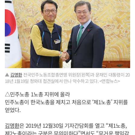
▲
김명환
전국민주노동조합총연맹 위원장(왼쪽)과 문재인 대통령이 20
18년 1월19일 청와대 접견실에서 만나 악수하고 있다. <연합뉴스>
△민주노총 1노총 지위에 올라
민주노총이 한국노총을 제치고 처음으로 ‘제1노총’ 지위를
얻었다.
김명환
은 2019년 12월30일 기자간담회를 열고 “제1노총,
제2노총이라는 구분은 무의미하다”면서도 “무거운 책임감