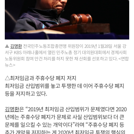
▲
김명환
전국민주노동조합총연맹 위원장이 2019년 1월28일 서울 강
서구 KBS 아레나홀에서 열린 민주노총 정기 대의원대회에서 경제사회
노동위원회 참여 안건 처리를 하지 못한 채 산회를 선포하고 있다. <연합
뉴스>
△최저임금과 주휴수당 폐지 저지
최저임금 산입범위를 놓고 투쟁한 데 이어 주휴수당 폐지
등을 저지하고 있다.
김명환
은 “2019년 최저임금 산입범위가 문제였다면 2020
년에는 주휴수당 폐지가 문제로 사실 산입범위보다 더 큰
문제를 일으킬 수 있는 개악이다”라며 “주휴수당 폐지 등
추가 개악을 저지하는 게 2020년 최저임금 투쟁의 핵심의