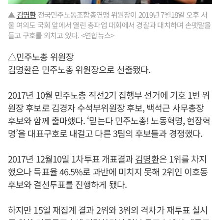
▲
김명환
전국민주노동조합총연맹 위원장이 2019년 7월18일 오후 서
울 여의도 국회 앞에서 열린 총파업 대회에서 경찰과 대치하며 손팻말을
들고 구호를 외치고 있다. <연합뉴스>
△민주노총 위원장
김명환
은 민주노총 위원장으로 선출됐다.
2017년 10월 민주노총 직선2기 집행부 선거에 기호 1번 위
원장 후보로 김경자 수석부위원장 후보, 백석근 사무총장
후보와 함께 출마했다. ‘믿는다 민주노총! 노동혁명, 현장혁
명’을 대표구호로 내걸고 다른 3팀의 후보들과 경쟁했다.
2017년 12월10일 1차투표 개표결과
김명환
은 1위를 차지
했으나 득표율 46.5%로 과반에 미치지 못해 2위인 이호동
후보와 결선투표를 진행하게 됐다.
하지만 15일 재집계 결과 2위와 3위의 격차가 재투표 실시