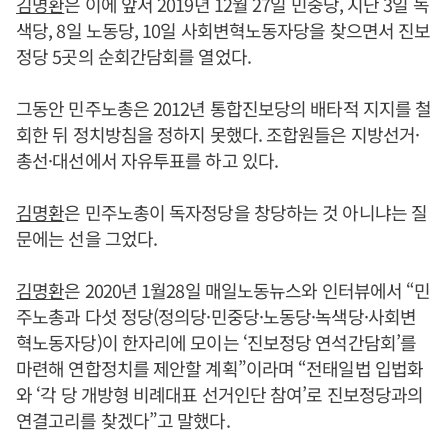
김명환
은 이에 앞서 2019년 12월 27일 민중당, 지난 3일 녹
색당, 8일 노동당, 10일 사회변혁노동자당을 찾으면서 진보
정당 5곳의 순회간담회를 열었다.
그동안 민주노총은 2012년 통합진보당의 배타적 지지를 철
회한 뒤 정치방침을 정하지 못했다. 조합원들은 지방선거·
총선·대선에서 자유투표를 하고 있다.
김명환
은 민주노총이 독자정당을 창당하는 것 아니냐는 질
문에는 선을 그었다.
김명환
은 2020년 1월28일 매일노동뉴스와 인터뷰에서 “민
주노총과 다섯 정당(정의당·민중당·노동당·녹색당·사회변
혁노동자당)이 한자리에 모이는 ‘진보정당 연석간담회’를
마련해 연합정치를 제안할 계획”이라며 “전태일법 입법화
와 ‘각 당 개방형 비례대표 선거인단 참여’로 진보정당과의
연결고리를 찾겠다”고 말했다.