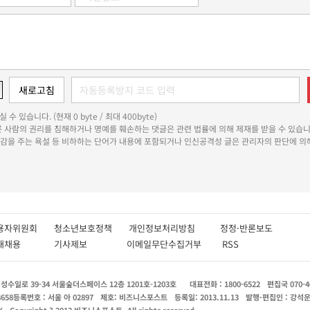
 수 있습니다. (현재 0 byte / 최대 400byte)
다른 사람의 권리를 침해하거나 명예를 훼손하는 댓글은 관련 법률에 의해 제재를 받을 수 있습니
쾌감을 주는 욕설 등 비하하는 단어가 내용에 포함되거나 인신공격성 글은 관리자의 판단에 의해
용자위원회
청소년보호정책
개인정보처리방침
정정·반론보도
인재채용
기사제보
이메일무단수집거부
RSS
수일로 39-34 서울숲더스페이스 12층 1201호-1203호
대표전화 : 1800-6522
편집국 070-4
8658
등록번호 : 서울 아 02897
제호: 비즈니스포스트
등록일: 2013.11.13
발행·편집인 : 강석
X
Copyright ? 2013 비즈니스포스트. All rights reserved.