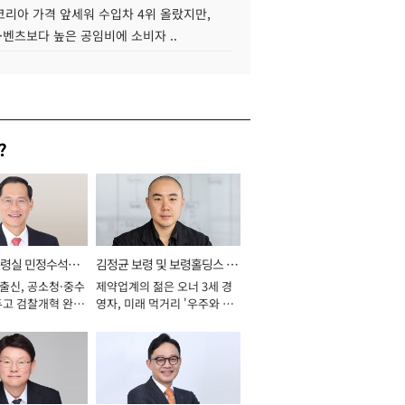
코리아 가격 앞세워 수입차 4위 올랐지만,
·벤츠보다 높은 공임비에 소비자 ..
?
통령실 민정수석비
김정균 보령 및 보령홀딩스 대
 출신, 공소청·중수
제약업계의 젊은 오너 3세 경
표이사 사장
두고 검찰개혁 완수
영자, 미래 먹거리 '우주와 헬
년]
스케어' 공들여 [2026년]