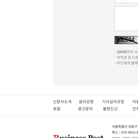
-
200자
까지 쓰실
- 저작권 등 
- 타인에게 불
신문사소개
윤리강령
기사심의규정
이
포럼
광고문의
불편신고
서울특별시 성동구 성
팩스 : 070-4015-
ISSN : 2636-171