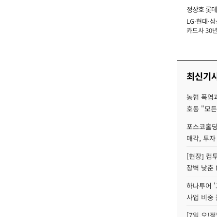
정상호 롯데
LG·현대·삼
장
카드사 30년
에 '초집중' 
최신기
농협 폭염과
호동 "모든
포스코홀딩
매각, 투자
[현장] 컴
장벽 낮춘 
하나투어 '
사업 비중 
[7일 오!