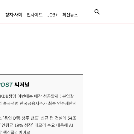
제
정치·사회
인사이트
JOB+
최신뉴스
씨저널
POST
' KDB생명 이번에는 매각 성공할까 : 본입찰
명 흥국생명 한국금융지주가 최종 인수제안서
 '용인 D램-청주 낸드' 신규 팹 건설에 54조
 '연평균 19% 성장' 메모리 수요 대응해 AI
장 핵심플레이어로