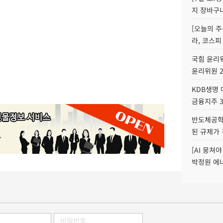
지 장바구
[오늘의 주
라, 코스피
국힘 윤리위
윤리위원 
KDB생명
금융지주 
반도체공학
된 규제가 
[AI 뭉쳐
박정원 에너