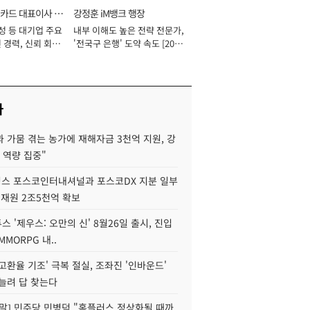
카드 대표이사 사
강정훈 iM뱅크 행장
성 등 대기업 주요
내부 이해도 높은 전략 전문가,
 경력, 신뢰 회복
'전국구 은행' 도약 속도 [2026
[2026년]
년]
사
 가뭄 겪는 농가에 재해자금 3천억 지원, 강
 역량 집중"
스 포스코인터내셔널과 포스코DX 지분 일부
 재원 2조5천억 확보
투스 '제우스: 오만의 신' 8월26일 출시, 진입
MMORPG 내..
고환율 기조' 극복 절실, 조좌진 '인바운드'
늘려 답 찾는다
정말] 민주당 민병덕 "홈플러스 정상화될 때까