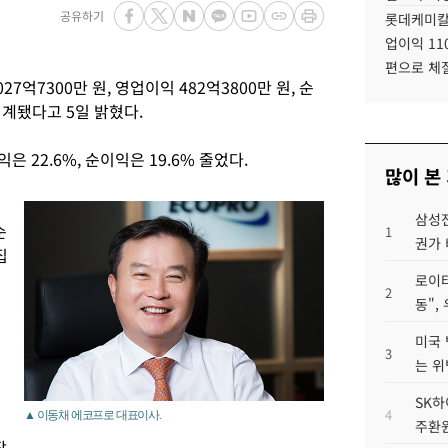
공유하기
롯데케미칼
업이익 11
편으로 체
7억7300만 원, 영업이익 482억3800만 원, 순
집계됐다고 5일 밝혔다.
은 22.6%, 순이익은 19.6% 줄었다.
많이 본
삼성전
순
1
권가 
집
로이터
2
동",
미국 
3
는 위
SK하
4
▲ 이동채 에코프로 대표이사.
주환원
잠