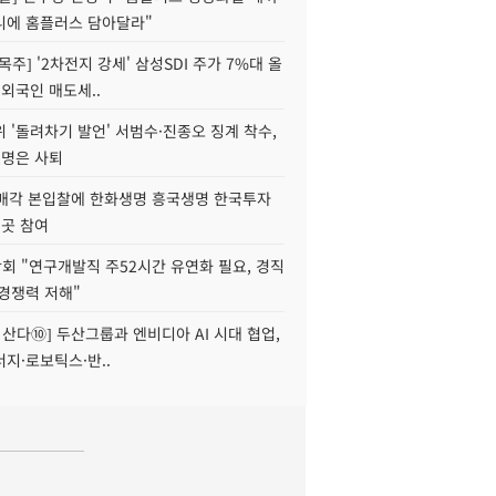
니에 홈플러스 담아달라"
목주] '2차전지 강세' 삼성SDI 주가 7%대 올
 외국인 매도세..
 '돌려차기 발언' 서범수·진종오 징계 착수,
2명은 사퇴
 매각 본입찰에 한화생명 흥국생명 한국투자
3곳 참여
회 "연구개발직 주52시간 유연화 필요, 경직
경쟁력 저해"
야 산다⑩] 두산그룹과 엔비디아 AI 시대 협업,
지·로보틱스·반..