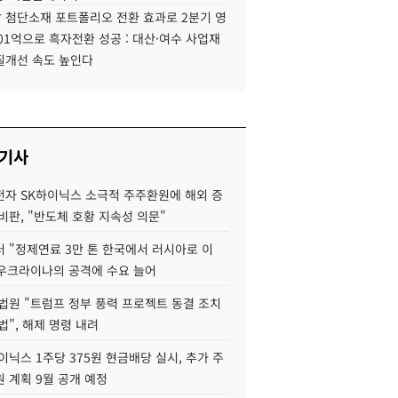
 첨단소재 포트폴리오 전환 효과로 2분기 영
01억으로 흑자전환 성공 : 대산·여수 사업재
질개선 속도 높인다
 기사
자 SK하이닉스 소극적 주주환원에 해외 증
비판, "반도체 호황 지속성 의문"
 "정제연료 3만 톤 한국에서 러시아로 이
 우크라이나의 공격에 수요 늘어
법원 "트럼프 정부 풍력 프로젝트 동결 조치
법", 해제 명령 내려
이닉스 1주당 375원 현금배당 실시, 추가 주
 계획 9월 공개 예정