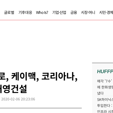
글로벌
기후대응
Who Is?
기업·산업
금융
시장·머니
시민·경
HUFF
로, 케이맥, 코리아나,
매각 '7수
태영건설
에 한화생
냈다
2020-02-06 20:23:06
SK하이닉스
투입한다 :
인프라 시