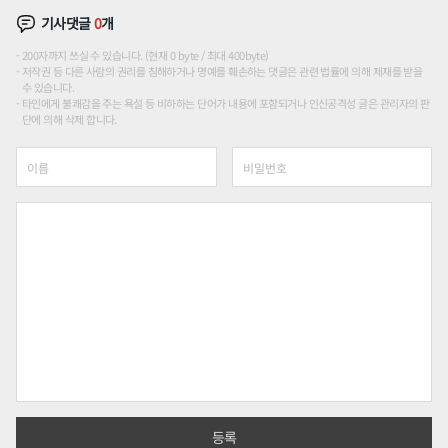
기사댓글
0
개
200자까지 쓰실 수 있습니다. (현재 0 byte / 최대 400byte)
저작권 등 다른 사람의 권리를 침해하거나 명예를 훼손하는 댓글은 관련 법률에 의해 제재를 받을
수 있습니다.
타인에게 불쾌감을 주는 욕설 등 비하하는 단어가 내용에 포함되거나 인신공격성 글은 관리자의 판
단에 의해 삭제 합니다.