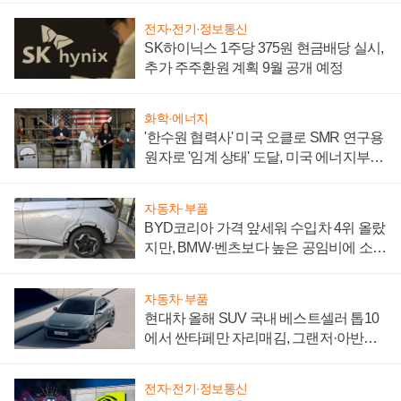
전자·전기·정보통신
SK하이닉스 1주당 375원 현금배당 실시,
추가 주주환원 계획 9월 공개 예정
화학·에너지
'한수원 협력사' 미국 오클로 SMR 연구용
원자로 '임계 상태' 도달, 미국 에너지부
"중요한 이정표"
자동차·부품
BYD코리아 가격 앞세워 수입차 4위 올랐
지만, BMW·벤츠보다 높은 공임비에 소비
자 불만 폭발
자동차·부품
현대차 올해 SUV 국내 베스트셀러 톱10
에서 싼타페만 자리매김, 그랜저·아반떼
'세단 쌍끌이'로 내수 방어
전자·전기·정보통신