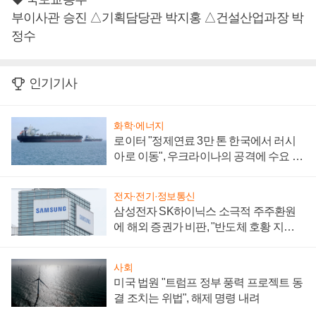
부이사관 승진 △기획담당관 박지홍 △건설산업과장 박
정수
인기기사
화학·에너지
로이터 "정제연료 3만 톤 한국에서 러시
아로 이동", 우크라이나의 공격에 수요 늘
어
전자·전기·정보통신
삼성전자 SK하이닉스 소극적 주주환원
에 해외 증권가 비판, "반도체 호황 지속
성 의문"
사회
미국 법원 "트럼프 정부 풍력 프로젝트 동
결 조치는 위법", 해제 명령 내려