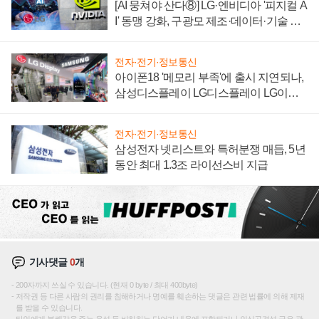
[AI 뭉쳐야 산다⑧] LG·엔비디아 '피지컬 A
I' 동맹 강화, 구광모 제조·데이터·기술 결
집해 종합 로보틱스 기업으로
전자·전기·정보통신
아이폰18 '메모리 부족'에 출시 지연되나,
삼성디스플레이 LG디스플레이 LG이노
텍 '탈애플' 수익 다각화 속도
전자·전기·정보통신
삼성전자 넷리스트와 특허분쟁 매듭, 5년
동안 최대 1.3조 라이선스비 지급
기사댓글
0
개
200자까지 쓰실 수 있습니다. (현재 0 byte / 최대 400byte)
저작권 등 다른 사람의 권리를 침해하거나 명예를 훼손하는 댓글은 관련 법률에 의해 제재
를 받을 수 있습니다.