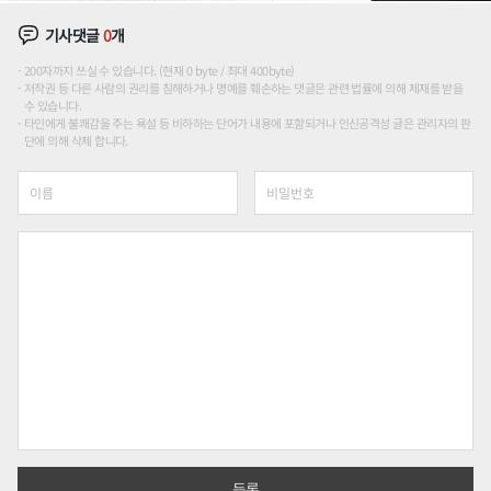
기사댓글
0
개
200자까지 쓰실 수 있습니다. (현재 0 byte / 최대 400byte)
저작권 등 다른 사람의 권리를 침해하거나 명예를 훼손하는 댓글은 관련 법률에 의해 제재를 받을
수 있습니다.
타인에게 불쾌감을 주는 욕설 등 비하하는 단어가 내용에 포함되거나 인신공격성 글은 관리자의 판
단에 의해 삭제 합니다.