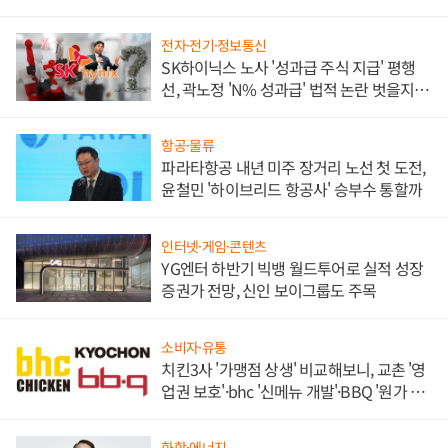
각
전자·전기·정보통신
SK하이닉스 노사 '성과급 주식 지급' 평행
선, 곽노정 'N% 성과급' 법적 논란 벗을지 주
목
항공·물류
파라타항공 내년 미주 장거리 노선 첫 도전,
윤철민 '하이브리드 항공사' 승부수 통할까
인터넷·게임·콘텐츠
YG엔터 하반기 빅뱅 월드투어로 실적 성장
증권가 전망, 신인 보이그룹도 주목
소비자·유통
치킨3사 '가맹점 상생' 비교해보니, 교촌 '영
업권 보호'·bhc '신메뉴 개발'·BBQ '원가 부
담'
화학·에너지