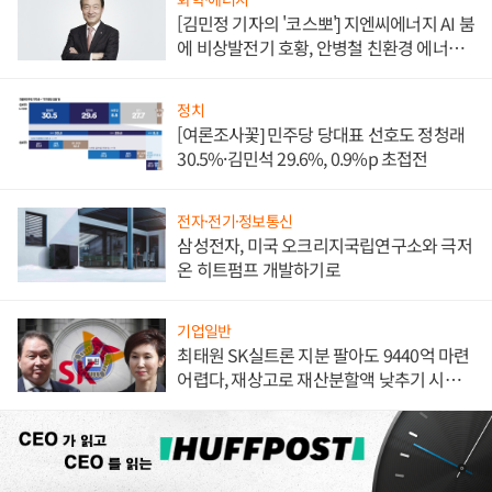
[김민정 기자의 '코스뽀'] 지엔씨에너지 AI 붐
에 비상발전기 호황, 안병철 친환경 에너지
발전전문기업 향한다
정치
[여론조사꽃] 민주당 당대표 선호도 정청래
30.5%·김민석 29.6%, 0.9%p 초접전
전자·전기·정보통신
삼성전자, 미국 오크리지국립연구소와 극저
온 히트펌프 개발하기로
기업일반
최태원 SK실트론 지분 팔아도 9440억 마련
어렵다, 재상고로 재산분할액 낮추기 시도
하나