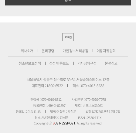
PC버전
회사소개
윤리강령
개인정보처리방침
이용자위원회
청소년보호정책
정정·반론보도
기사심의규정
불편신고
서울특별시 성동구 성수일로 39-34 서울숲더스페이스 12층
대표전화 : 1800-6522
팩스 : 070-4015-8658
편집국 : 070-4010-8512
사업본부 : 070-4010-7078
등록번호 : 서울 아 02897
제호 : 비즈니스포스트
등록일: 2013.11.13
발행·편집인 : 강석운
발행일자: 2013년 12월 2일
청소년보호책임자 : 강석운
ISSN : 2636-171X
Copyright ⓒ
B
USINESSPOST
. All rights reserved.