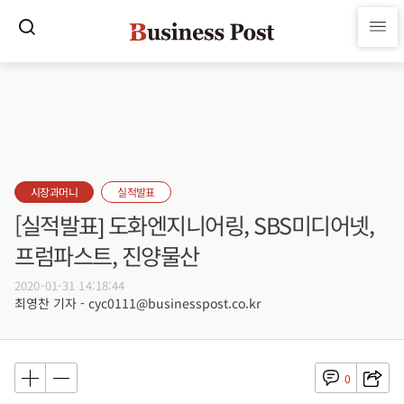
시장과머니
실적발표
[실적발표] 도화엔지니어링, SBS미디어넷,
프럼파스트, 진양물산
2020-01-31 14:18:44
최영찬 기자 - cyc0111@businesspost.co.kr
0