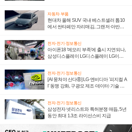
자동차·부품
현대차 올해 SUV 국내 베스트셀러 톱10
에서 싼타페만 자리매김, 그랜저·아반떼
'세단 쌍끌이'로 내수 방어
전자·전기·정보통신
아이폰18 '메모리 부족'에 출시 지연되나,
삼성디스플레이 LG디스플레이 LG이노
텍 '탈애플' 수익 다각화 속도
전자·전기·정보통신
[AI 뭉쳐야 산다⑧] LG·엔비디아 '피지컬 A
I' 동맹 강화, 구광모 제조·데이터·기술 결
집해 종합 로보틱스 기업으로
전자·전기·정보통신
삼성전자 넷리스트와 특허분쟁 매듭, 5년
동안 최대 1.3조 라이선스비 지급