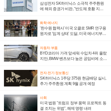
삼성전자 SK하이닉스 소극적 주주환원
에 해외 증권가 비판, "반도체 호황 지속
성 의문"
화학·에너지
'한수원 협력사' 미국 오클로 SMR 연구용
원자로 '임계 상태' 도달, 미국 에너지부
"중요한 이정표"
자동차·부품
BYD코리아 가격 앞세워 수입차 4위 올랐
지만, BMW·벤츠보다 높은 공임비에 소비
자 불만 폭발
전자·전기·정보통신
SK하이닉스 1주당 375원 현금배당 실시,
추가 주주환원 계획 9월 공개 예정
사회
미국 법원 "트럼프 정부 풍력 프로젝트 동
결 조치는 위법", 해제 명령 내려