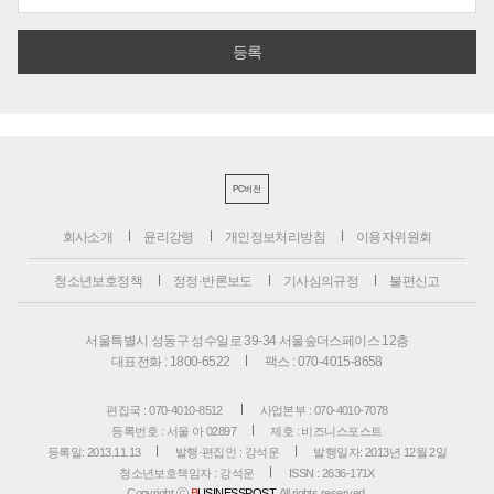
PC버전
회사소개
윤리강령
개인정보처리방침
이용자위원회
청소년보호정책
정정·반론보도
기사심의규정
불편신고
서울특별시 성동구 성수일로 39-34 서울숲더스페이스 12층
대표전화 : 1800-6522
팩스 : 070-4015-8658
편집국 : 070-4010-8512
사업본부 : 070-4010-7078
등록번호 : 서울 아 02897
제호 : 비즈니스포스트
등록일: 2013.11.13
발행·편집인 : 강석운
발행일자: 2013년 12월 2일
청소년보호책임자 : 강석운
ISSN : 2636-171X
Copyright ⓒ
B
USINESSPOST
. All rights reserved.