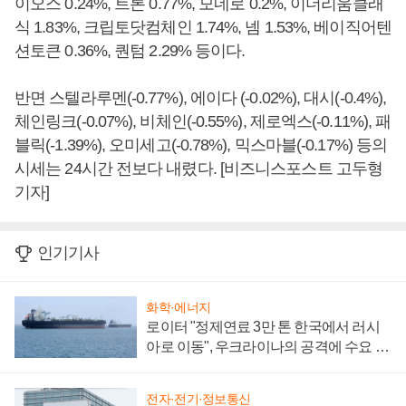
이오스 0.24%, 트론 0.77%, 모네로 0.2%, 이더리움클래
식 1.83%, 크립토닷컴체인 1.74%, 넴 1.53%, 베이직어텐
션토큰 0.36%, 퀀텀 2.29% 등이다.
반면 스텔라루멘(-0.77%), 에이다 (-0.02%), 대시(-0.4%),
체인링크(-0.07%), 비체인(-0.55%), 제로엑스(-0.11%), 패
블릭(-1.39%), 오미세고(-0.78%), 믹스마블(-0.17%) 등의
시세는 24시간 전보다 내렸다. [비즈니스포스트 고두형
기자]
인기기사
화학·에너지
로이터 "정제연료 3만 톤 한국에서 러시
아로 이동", 우크라이나의 공격에 수요 늘
어
전자·전기·정보통신