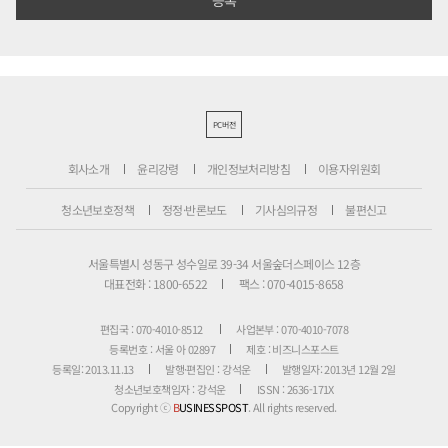
PC버전
회사소개
윤리강령
개인정보처리방침
이용자위원회
청소년보호정책
정정·반론보도
기사심의규정
불편신고
서울특별시 성동구 성수일로 39-34 서울숲더스페이스 12층
대표전화 : 1800-6522
팩스 : 070-4015-8658
편집국 : 070-4010-8512
사업본부 : 070-4010-7078
등록번호 : 서울 아 02897
제호 : 비즈니스포스트
등록일: 2013.11.13
발행·편집인 : 강석운
발행일자: 2013년 12월 2일
청소년보호책임자 : 강석운
ISSN : 2636-171X
Copyright ⓒ
B
USINESSPOST
. All rights reserved.