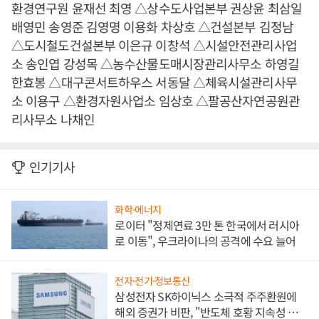
환경연구원 윤재선 최영 △상수도사업본부 권상윤 최삼일
배영민 송영준 김영명 이용화 차상호 △건설본부 김정남
△도시철도건설본부 이은규 이창석 △시설안전관리사업
소 송인엽 강성목 △농수산물도매시장관리사무소 하영길
한효봉 △대구콘서트하우스 서동달 △체육시설관리사무
소 이용구 △환경자원사업소 임상호 △팔공산자연공원관
리사무소 나채인
인기기사
화학·에너지
로이터 "정제연료 3만 톤 한국에서 러시아
로 이동", 우크라이나의 공격에 수요 늘어
전자·전기·정보통신
삼성전자 SK하이닉스 소극적 주주환원에
해외 증권가 비판, "반도체 호황 지속성 의