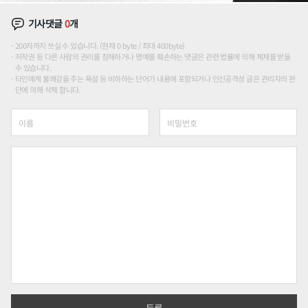
기사댓글
0
개
200자까지 쓰실 수 있습니다. (현재 0 byte / 최대 400byte)
저작권 등 다른 사람의 권리를 침해하거나 명예를 훼손하는 댓글은 관련 법률에 의해 제재를 받을
수 있습니다.
타인에게 불쾌감을 주는 욕설 등 비하하는 단어가 내용에 포함되거나 인신공격성 글은 관리자의 판
단에 의해 삭제 합니다.