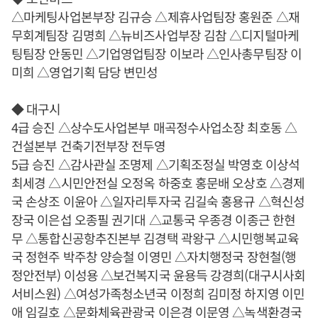
△마케팅사업본부장 김규승 △제휴사업팀장 홍원준 △재
무회계팀장 김명희 △뉴비즈사업부장 김참 △디지털마케
팅팀장 안동민 △기업영업팀장 이보라 △인사총무팀장 이
미희 △영업기획 담당 변민성
◆ 대구시
4급 승진 △상수도사업본부 매곡정수사업소장 최호동 △
건설본부 건축기전부장 전두영
5급 승진 △감사관실 조명제 △기획조정실 박영호 이상석
최세경 △시민안전실 오정옥 하중호 홍문배 오상호 △경제
국 손상조 이윤아 △일자리투자국 김길숙 홍용규 △혁신성
장국 이은섭 오종필 권기대 △교통국 우종경 이종근 한현
무 △통합신공항추진본부 김경택 곽왕구 △시민행복교육
국 정현주 박주창 양승철 이영민 △자치행정국 장현철(행
정안전부) 이성용 △보건복지국 윤용득 강경희(대구시사회
서비스원) △여성가족청소년국 이정희 김미정 하지영 이민
애 임길호 △문화체육관광국 이은경 이문영 △녹색환경국