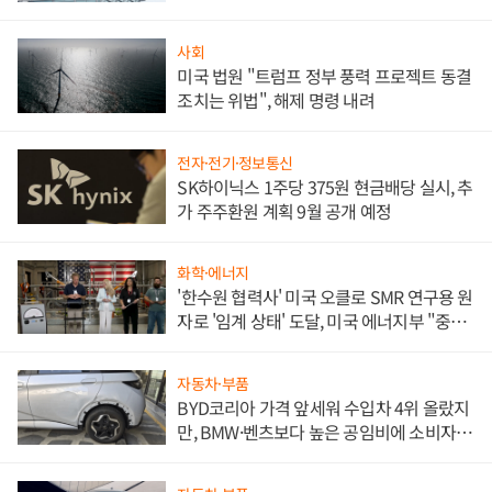
문"
사회
미국 법원 "트럼프 정부 풍력 프로젝트 동결
조치는 위법", 해제 명령 내려
전자·전기·정보통신
SK하이닉스 1주당 375원 현금배당 실시, 추
가 주주환원 계획 9월 공개 예정
화학·에너지
'한수원 협력사' 미국 오클로 SMR 연구용 원
자로 '임계 상태' 도달, 미국 에너지부 "중요
한 이정표"
자동차·부품
BYD코리아 가격 앞세워 수입차 4위 올랐지
만, BMW·벤츠보다 높은 공임비에 소비자
불만 폭발