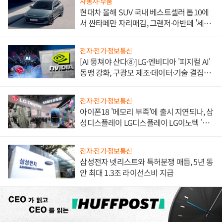
자동차·부품
현대차 올해 SUV 국내 베스트셀러 톱10에
서 싼타페만 자리매김, 그랜저·아반떼 '세단
쌍끌이'로 내수 방어
전자·전기·정보통신
[AI 뭉쳐야 산다⑧] LG·엔비디아 '피지컬 AI'
동맹 강화, 구광모 제조·데이터·기술 결집
해 종합 로보틱스 기업으로
전자·전기·정보통신
아이폰18 '메모리 부족'에 출시 지연되나, 삼
성디스플레이 LG디스플레이 LG이노텍 '탈
애플' 수익 다각화 속도
전자·전기·정보통신
삼성전자 넷리스트와 특허분쟁 매듭, 5년 동
안 최대 1.3조 라이선스비 지급