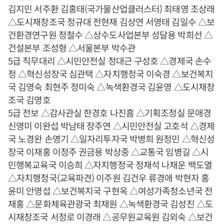
김지민 서주환 김홍태(국가물산업클러스터) 최태영 조상래
△도시재창조국 정규대 전현재 김상연 서영태 김일수 △보
건환경연구원 정철수 △상수도사업본부 성달용 박희선 △
건설본부 조성형 △서울본부 박수관
5급 직무대리 △시민안전실 정대근 구성호 △경제국 손수
정 △혁신성장국 심관택 △자치행정국 이숙경 △보건복지
국 김영숙 최현주 정미숙 △녹색환경국 김윤영 △도시재창
조국 김영호
5급 전보 △감사관실 한경호 나진흠 △기획조정실 문애경
신영미 이완섭 박남태 장주연 △시민안전실 고호석 △경제
국 노경완 손영기 △일자리투자국 박병희 원정민 △혁신성
장국 이재홍 이정주 권금용 박상중 △교통국 임병길 △시
민행복교육국 이승희 △자치행정국 정재석 나채운 백도열
△자치행정국(교육파견) 이주원 김건우 류경애 박현자 홍
윤미 안명섭 △보건복지국 구현옥 △여성가족청소년국 전
재홍 △문화체육관광국 최재원 △녹색환경국 김성진 △도
시재창조국 서정로 이경래 △공무원교육원 김외숙 △보건