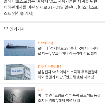
올해 다보스포럼은 '결속력 있고 지속가능한 세계를 위한
이해관계자들'이란 의제로 21∼24일 열린다. [비즈니스포
스트 임한솔 기자]
인기기사
화학·에너지
로이터 "정제연료 3만 톤 한국에서 러시아
로 이동", 우크라이나의 공격에 수요 늘어
전자·전기·정보통신
삼성전자 SK하이닉스 소극적 주주환원에
해외 증권가 비판, "반도체 호황 지속성 의
문"
사회
미국 법원 "트럼프 정부 풍력 프로젝트 동결
조치는 위법", 해제 명령 내려