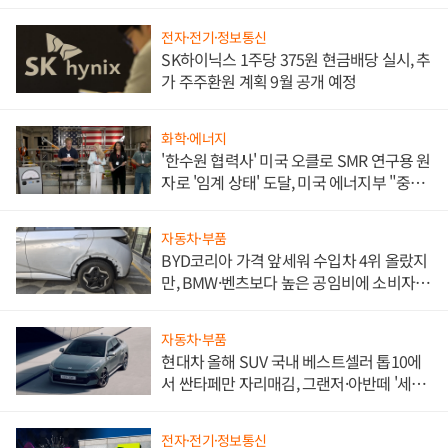
전자·전기·정보통신
SK하이닉스 1주당 375원 현금배당 실시, 추
가 주주환원 계획 9월 공개 예정
화학·에너지
'한수원 협력사' 미국 오클로 SMR 연구용 원
자로 '임계 상태' 도달, 미국 에너지부 "중요
한 이정표"
자동차·부품
BYD코리아 가격 앞세워 수입차 4위 올랐지
만, BMW·벤츠보다 높은 공임비에 소비자
불만 폭발
자동차·부품
현대차 올해 SUV 국내 베스트셀러 톱10에
서 싼타페만 자리매김, 그랜저·아반떼 '세단
쌍끌이'로 내수 방어
전자·전기·정보통신