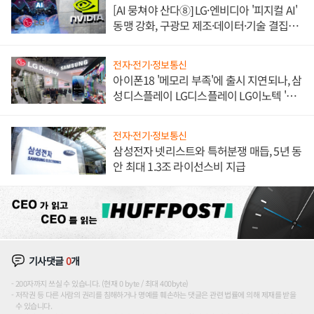
[AI 뭉쳐야 산다⑧] LG·엔비디아 '피지컬 AI'
동맹 강화, 구광모 제조·데이터·기술 결집
해 종합 로보틱스 기업으로
전자·전기·정보통신
아이폰18 '메모리 부족'에 출시 지연되나, 삼
성디스플레이 LG디스플레이 LG이노텍 '탈
애플' 수익 다각화 속도
전자·전기·정보통신
삼성전자 넷리스트와 특허분쟁 매듭, 5년 동
안 최대 1.3조 라이선스비 지급
기사댓글
0
개
200자까지 쓰실 수 있습니다. (현재 0 byte / 최대 400byte)
저작권 등 다른 사람의 권리를 침해하거나 명예를 훼손하는 댓글은 관련 법률에 의해 제재를 받을
수 있습니다.