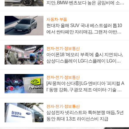
지만, BMW·벤츠보다 높은 공임비에 소비
자 불만 폭발
자동차·부품
현대차 올해 SUV 국내 베스트셀러 톱10
에서 싼타페만 자리매김, 그랜저·아반떼
'세단 쌍끌이'로 내수 방어
전자·전기·정보통신
아이폰18 '메모리 부족'에 출시 지연되나,
삼성디스플레이 LG디스플레이 LG이노
텍 '탈애플' 수익 다각화 속도
전자·전기·정보통신
[AI 뭉쳐야 산다⑧] LG·엔비디아 '피지컬 A
I' 동맹 강화, 구광모 제조·데이터·기술 결
집해 종합 로보틱스 기업으로
전자·전기·정보통신
삼성전자 넷리스트와 특허분쟁 매듭, 5년
동안 최대 1.3조 라이선스비 지급