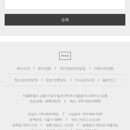
PC버전
회사소개
윤리강령
개인정보처리방침
이용자위원회
청소년보호정책
정정·반론보도
기사심의규정
불편신고
서울특별시 성동구 성수일로 39-34 서울숲더스페이스 12층
대표전화 : 1800-6522
팩스 : 070-4015-8658
편집국 : 070-4010-8512
사업본부 : 070-4010-7078
등록번호 : 서울 아 02897
제호 : 비즈니스포스트
등록일: 2013.11.13
발행·편집인 : 강석운
발행일자: 2013년 12월 2일