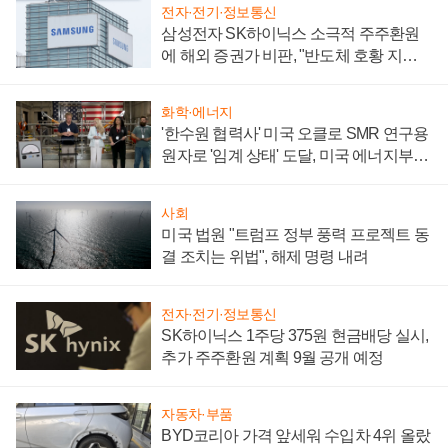
전자·전기·정보통신
삼성전자 SK하이닉스 소극적 주주환원
에 해외 증권가 비판, "반도체 호황 지속
성 의문"
화학·에너지
'한수원 협력사' 미국 오클로 SMR 연구용
원자로 '임계 상태' 도달, 미국 에너지부
"중요한 이정표"
사회
미국 법원 "트럼프 정부 풍력 프로젝트 동
결 조치는 위법", 해제 명령 내려
전자·전기·정보통신
SK하이닉스 1주당 375원 현금배당 실시,
추가 주주환원 계획 9월 공개 예정
자동차·부품
BYD코리아 가격 앞세워 수입차 4위 올랐