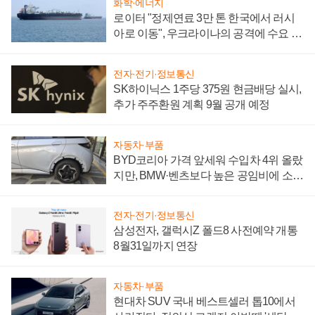
화학·에너지
로이터 "정제연료 3만 톤 한국에서 러시
아로 이동", 우크라이나의 공격에 수요 늘
어
전자·전기·정보통신
SK하이닉스 1주당 375원 현금배당 실시,
추가 주주환원 계획 9월 공개 예정
자동차·부품
BYD코리아 가격 앞세워 수입차 4위 올랐
지만, BMW·벤츠보다 높은 공임비에 소비
자 불만 폭발
전자·전기·정보통신
삼성전자, 갤럭시Z 폴드8 사전예약 개통
8월31일까지 연장
자동차·부품
현대차 SUV 국내 베스트셀러 톱10에서