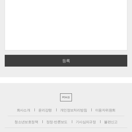
PC버전
회사소개
윤리강령
개인정보처리방침
이용자위원회
청소년보호정책
정정·반론보도
기사심의규정
불편신고