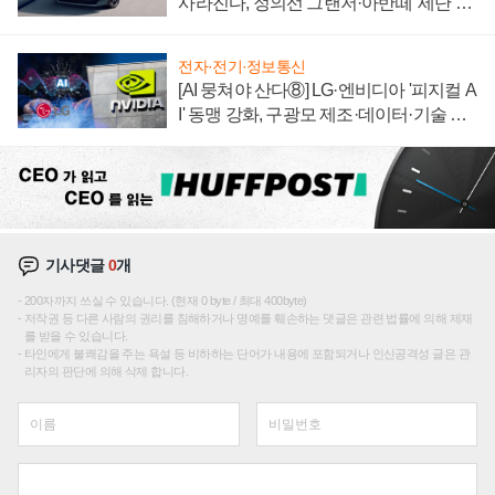
사라진다, 정의선 그랜저·아반떼 '세단 쌍
끌이'로 내수 방어
전자·전기·정보통신
[AI 뭉쳐야 산다⑧] LG·엔비디아 '피지컬 A
I' 동맹 강화, 구광모 제조·데이터·기술 결
집해 종합 로보틱스 기업으로
기사댓글
0
개
200자까지 쓰실 수 있습니다. (현재 0 byte / 최대 400byte)
저작권 등 다른 사람의 권리를 침해하거나 명예를 훼손하는 댓글은 관련 법률에 의해 제재
를 받을 수 있습니다.
타인에게 불쾌감을 주는 욕설 등 비하하는 단어가 내용에 포함되거나 인신공격성 글은 관
리자의 판단에 의해 삭제 합니다.