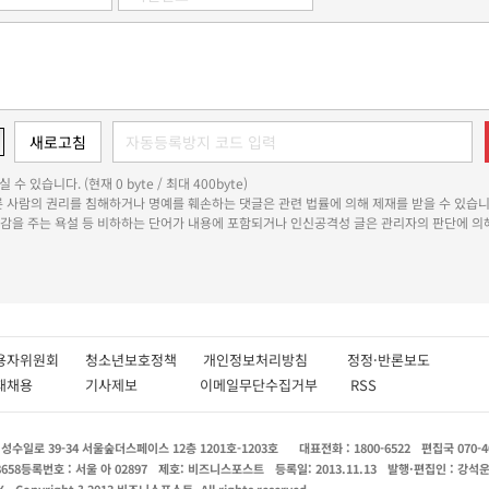
 수 있습니다. (현재 0 byte / 최대 400byte)
다른 사람의 권리를 침해하거나 명예를 훼손하는 댓글은 관련 법률에 의해 제재를 받을 수 있습니
쾌감을 주는 욕설 등 비하하는 단어가 내용에 포함되거나 인신공격성 글은 관리자의 판단에 의해
용자위원회
청소년보호정책
개인정보처리방침
정정·반론보도
인재채용
기사제보
이메일무단수집거부
RSS
수일로 39-34 서울숲더스페이스 12층 1201호-1203호
대표전화 : 1800-6522
편집국 070-4
8658
등록번호 : 서울 아 02897
제호: 비즈니스포스트
등록일: 2013.11.13
발행·편집인 : 강석
X
Copyright ? 2013 비즈니스포스트. All rights reserved.