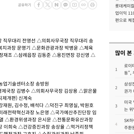
공유하기
롯데케미칼
업이익 11
편으로 체
장 직무대리 전영선 △의회사무국장 직무대리 송
복지과장 문명기 △문화관광과장 박병윤 △체육
많이 본
정재조 △삼례읍장 김동준 △용진면장 강신영 △
로이터
1
동",
△농업기술센터소장 송방원
삼성전
2
경제국장 김병수 △의회사무국장 김상용 △맑은물
권가 
직제개편) 신계숙
미국 
강재원, 김수정, 배석다 △덕진구 최영실, 박원호
3
는 위
△미래전략혁신과장 노은영 △국가예산추진단장 임
재열 △환경위생과장 은시문 △전통문화유산과장
SK하
4
장 이희숙 △건강증진과장 송상율 △먹거리정책
주환원
수도행정과장 고호진 △수질관리과장 남종희