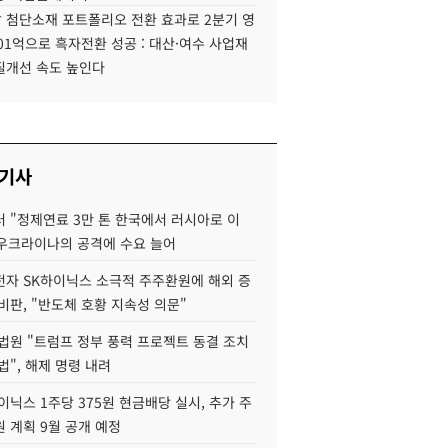
 첨단소재 포트폴리오 전환 효과로 2분기 영
01억으로 흑자전환 성공 : 대산·여수 사업재
질개선 속도 높인다
 기사
 "정제연료 3만 톤 한국에서 러시아로 이
 우크라이나의 공격에 수요 늘어
자 SK하이닉스 소극적 주주환원에 해외 증
비판, "반도체 호황 지속성 의문"
법원 "트럼프 정부 풍력 프로젝트 동결 조치
법", 해제 명령 내려
이닉스 1주당 375원 현금배당 실시, 추가 주
 계획 9월 공개 예정