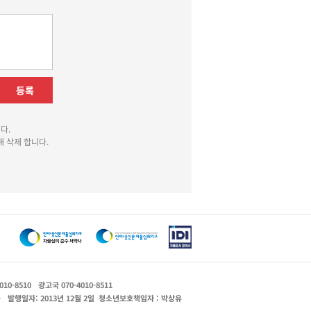
등록
다.
 삭제 합니다.
010-8510
광고국 070-4010-8511
운
발행일자: 2013년 12월 2일
청소년보호책임자 : 박상유