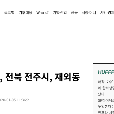
글로벌
기후대응
Who Is?
기업·산업
금융
시장·머니
시민·경
HUFF
, 전북 전주시, 재외동
매각 '7수
에 한화생
냈다
020-01-05 11:36:21
SK하이닉스
투입한다 :
인프라 시