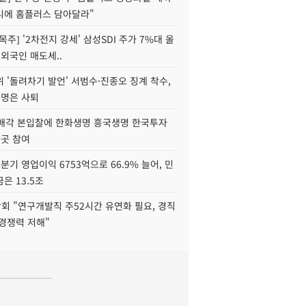
니에 홈플러스 담아달라"
목주] '2차전지 강세' 삼성SDI 주가 7%대 올
 외국인 매도세..
 '돌려차기 발언' 서범수·진종오 징계 착수,
2명은 사퇴
 매각 본입찰에 한화생명 흥국생명 한국투자
3곳 참여
분기 영업이익 6753억으로 66.9% 늘어, 민
은 13.5조
회 "연구개발직 주52시간 유연화 필요, 경직
경쟁력 저해"