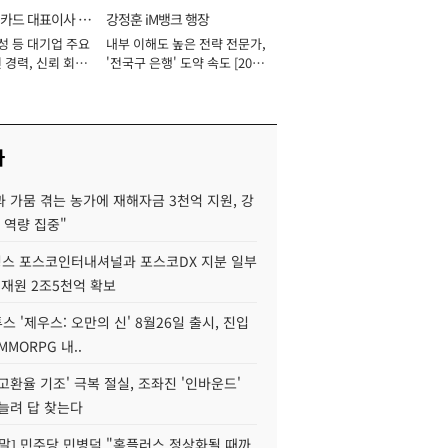
카드 대표이사 사
강정훈 iM뱅크 행장
성 등 대기업 주요
내부 이해도 높은 전략 전문가,
 경력, 신뢰 회복
'전국구 은행' 도약 속도 [2026
[2026년]
년]
사
 가뭄 겪는 농가에 재해자금 3천억 지원, 강
 역량 집중"
스 포스코인터내셔널과 포스코DX 지분 일부
 재원 2조5천억 확보
투스 '제우스: 오만의 신' 8월26일 출시, 진입
MMORPG 내..
고환율 기조' 극복 절실, 조좌진 '인바운드'
늘려 답 찾는다
정말] 민주당 민병덕 "홈플러스 정상화될 때까