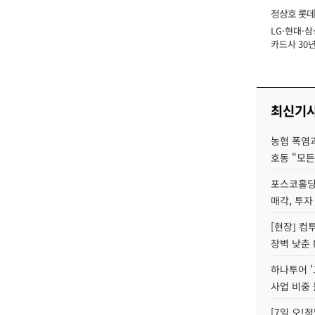
정상호 롯데
LG·현대·삼
장
카드사 30년
에 '초집중' 
최신기
농협 폭염과
호동 "모든
포스코홀딩
매각, 투자
[현장] 컴
장벽 낮춘 
하나투어 '
사업 비중 
[7일 오!