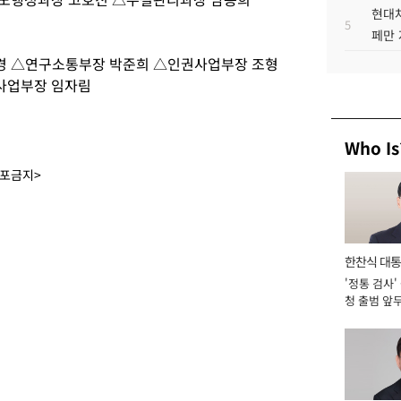
현대차
5
페만 
경 △연구소통부장 박준희 △인권사업부장 조형
사업부장 임자림
Who Is
배포금지>
한찬식 대
'정통 검사'
서관
청 출범 앞
맡아 [2026