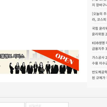
지 장바구
[오늘의 주
라, 코스피
국힘 윤리위
윤리위원 
KDB생명
금융지주 
가스공사 2
수용 미수금
반도체공학
된 규제가 