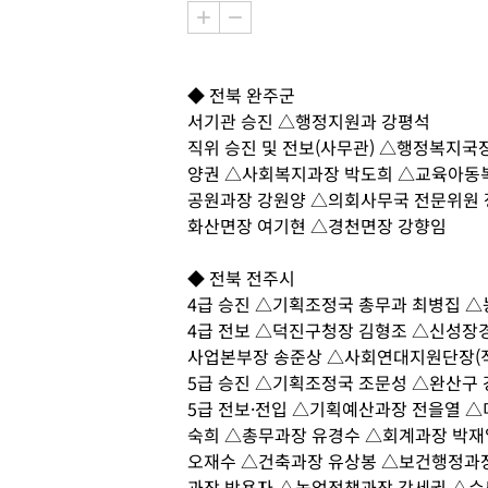
◆ 전북 완주군
서기관 승진 △행정지원과 강평석
직위 승진 및 전보(사무관) △행정복지국
양권 △사회복지과장 박도희 △교육아동
공원과장 강원양 △의회사무국 전문위원 
화산면장 여기현 △경천면장 강향임
◆ 전북 전주시
4급 승진 △기획조정국 총무과 최병집 
4급 전보 △덕진구청장 김형조 △신성장
사업본부장 송준상 △사회연대지원단장(
5급 승진 △기획조정국 조문성 △완산구 
5급 전보·전입 △기획예산과장 전을열 
숙희 △총무과장 유경수 △회계과장 박
오재수 △건축과장 유상봉 △보건행정과
과장 박용자 △농업정책과장 강세권 △