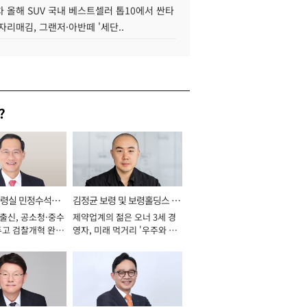
 올해 SUV 국내 베스트셀러 톱10에서 싼타
자리매김, 그랜저·아반떼 '세단..
?
통령실 민정수석비
김정균 보령 및 보령홀딩스 대
 출신, 공소청·중수
제약업계의 젊은 오너 3세 경
표이사 사장
두고 검찰개혁 완수
영자, 미래 먹거리 '우주와 헬
년]
스케어' 공들여 [2026년]