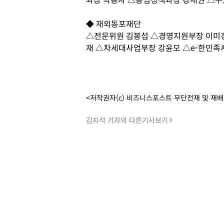
◆ 재외동포재단
△전문위원 김봉섭 △경영지원부장 이미
재 △차세대사업부장 강윤모 △e-한민족
<저작권자(c) 비즈니스포스트 무단전재 및 재
김지석 기자의 다른기사보기