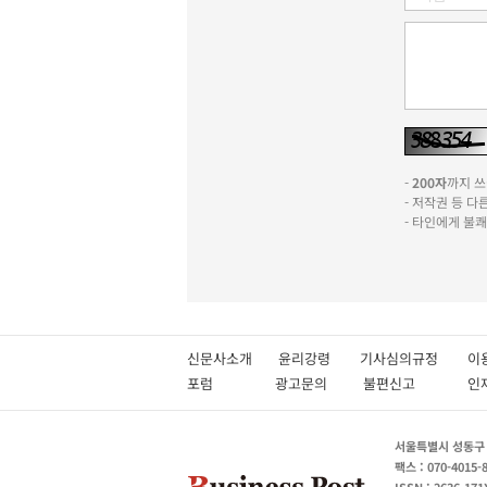
-
200자
까지 쓰실
- 저작권 등 
- 타인에게 불
신문사소개
윤리강령
기사심의규정
이
포럼
광고문의
불편신고
서울특별시 성동구 성
팩스 : 070-4015-
ISSN : 2636-171