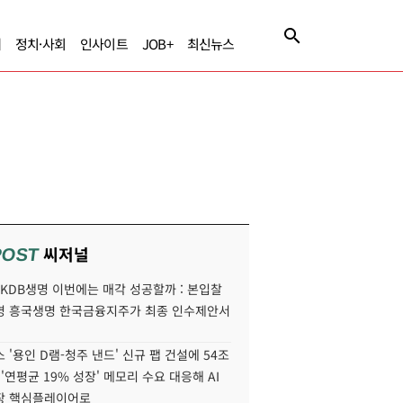
제
정치·사회
인사이트
JOB+
최신뉴스
씨저널
POST
' KDB생명 이번에는 매각 성공할까 : 본입찰
명 흥국생명 한국금융지주가 최종 인수제안서
 '용인 D램-청주 낸드' 신규 팹 건설에 54조
 '연평균 19% 성장' 메모리 수요 대응해 AI
장 핵심플레이어로