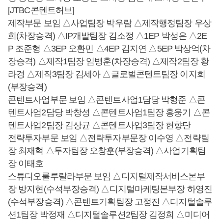
[JTBC콘텐트허브]
제작부문 보임 △사업팀장 박우람 △제작행정팀장 우상
희(차장승격) △IP개발팀장 김소정 △1EP 박성은 △2E
P 조준형 △3EP 오환민 △4EP 김지연 △5EP 박상억(차
장승격) △제작1팀장 임병훈(차장승격) △제작2팀장 황
라경 △제작3팀장 김세아 △글로벌콘텐트팀장 이지희
(부장승격)
콘텐트사업부문 보임 △콘텐트사업1담당 박형준 △콘
텐트사업2담당 박창성 △콘텐트사업1팀장 홍웅기 △콘
텐트사업2팀장 김상균 △콘텐트사업3팀장 현향단
전략투자부문 보임 △전략투자부문장 이수영 △전략팀
장 최재혁 △투자팀장 오창훈(부장승격) △사업기획팀
장 이태호
스튜디오룰루랄라부문 보임 △디지털제작서비스본부
장 방지현(수석부장승격) △디지털마케팅본부장 하영진
(수석부장승격) △콘텐트기획팀장 고정진 △디지털솔루
션1팀장 박정재 △디지털솔루션2팀장 김정희 △미디어