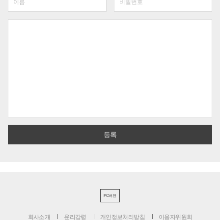
PC버전
회사소개
윤리강령
개인정보처리방침
이용자위원회