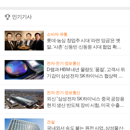
인기기사
소비자·유통
롯데·농심 창업주 시대 '라면 앙금'은 옛
말, '사촌' 신동빈·신동원 시대 협업 확대
일로
전자·전기·정보통신
D램과 HBM 내년 물량도 '품절', 고객사 위
기감이 삼성전자 SK하이닉스 협상력 더
키워
전자·전기·정보통신
외신 "삼성전자 SK하이닉스 중국 공장용
현지 생산 반도체 장비 시험, 미국 수출통
제 대비"
건설
국내외서 속도 붙는 원전 사업, 삼성물산·