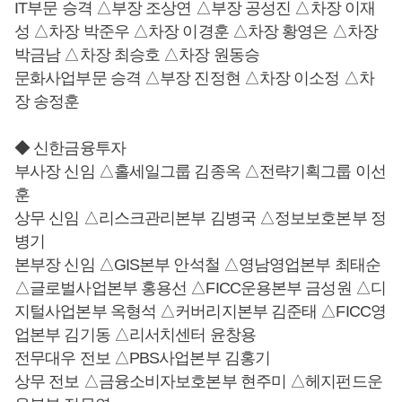
IT부문 승격 △부장 조상연 △부장 공성진 △차장 이재
성 △차장 박준우 △차장 이경훈 △차장 황영은 △차장
박금남 △차장 최승호 △차장 원동승
문화사업부문 승격 △부장 진정현 △차장 이소정 △차
장 송정훈
◆ 신한금융투자
부사장 신임 △홀세일그룹 김종옥 △전략기획그룹 이선
훈
상무 신임 △리스크관리본부 김병국 △정보보호본부 정
병기
본부장 신임 △GIS본부 안석철 △영남영업본부 최태순
△글로벌사업본부 홍용선 △FICC운용본부 금성원 △디
지털사업본부 옥형석 △커버리지본부 김준태 △FICC영
업본부 김기동 △리서치센터 윤창용
전무대우 전보 △PBS사업본부 김홍기
상무 전보 △금융소비자보호본부 현주미 △헤지펀드운