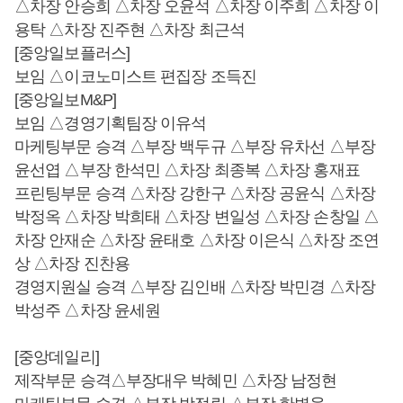
△차장 안승희 △차장 오윤석 △차장 이주희 △차장 이
용탁 △차장 진주현 △차장 최근석
[중앙일보플러스]
보임 △이코노미스트 편집장 조득진
[중앙일보M&P]
보임 △경영기획팀장 이유석
마케팅부문 승격 △부장 백두규 △부장 유차선 △부장
윤선엽 △부장 한석민 △차장 최종복 △차장 홍재표
프린팅부문 승격 △차장 강한구 △차장 공윤식 △차장
박정옥 △차장 박희태 △차장 변일성 △차장 손창일 △
차장 안재순 △차장 윤태호 △차장 이은식 △차장 조연
상 △차장 진찬용
경영지원실 승격 △부장 김인배 △차장 박민경 △차장
박성주 △차장 윤세원
[중앙데일리]
제작부문 승격△부장대우 박혜민 △차장 남정현