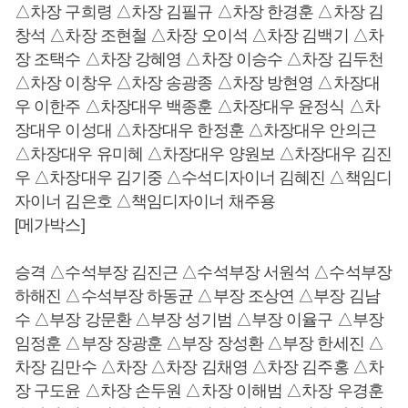
△차장 구희령 △차장 김필규 △차장 한경훈 △차장 김
창석 △차장 조현철 △차장 오이석 △차장 김백기 △차
장 조택수 △차장 강혜영 △차장 이승수 △차장 김두천
△차장 이창우 △차장 송광종 △차장 방현영 △차장대
우 이한주 △차장대우 백종훈 △차장대우 윤정식 △차
장대우 이성대 △차장대우 한정훈 △차장대우 안의근
△차장대우 유미혜 △차장대우 양원보 △차장대우 김진
우 △차장대우 김기중 △수석디자이너 김혜진 △책임디
자이너 김은호 △책임디자이너 채주용
[메가박스]
승격 △수석부장 김진근 △수석부장 서원석 △수석부장
하해진 △수석부장 하동균 △부장 조상연 △부장 김남
수 △부장 강문환 △부장 성기범 △부장 이율구 △부장
임정훈 △부장 장광훈 △부장 장성환 △부장 한세진 △
차장 김만수 △차장 △차장 김채영 △차장 김주홍 △차
장 구도윤 △차장 손두원 △차장 이해범 △차장 우경훈