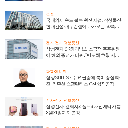
키워
건설
국내외서 속도 붙는 원전 사업, 삼성물산·
현대건설·대우건설에 다가오는 '약속의
시간'
전자·전기·정보통신
삼성전자 SK하이닉스 소극적 주주환원
에 해외 증권가 비판, "반도체 호황 지속
성 의문"
화학·에너지
삼성SDI ESS 수요 급증에 북미 증설 타
진, 최주선 스텔란티스·GM 합작공장 건
설 재추진하나
전자·전기·정보통신
삼성전자, 갤럭시Z 폴드8 사전예약 개통
8월31일까지 연장