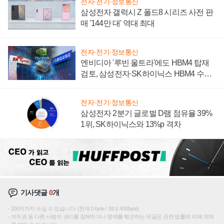
전자·전기·정보통신
삼성전자 갤럭시 Z 폴드8 시리즈 사전 판
매 '144만 대' 역대 최대
전자·전기·정보통신
엔비디아 '루빈 울트라'에도 HBM4 탑재
검토, 삼성전자·SK하이닉스 HBM4 수율
에 주도권 갈린다
전자·전기·정보통신
삼성전자 2분기 글로벌 D램 점유율 39%
1위, SK하이닉스와 13%p 격차
기사댓글
0
개
200자까지 쓰실 수 있습니다. (현재 0 byte / 최대 400byte)
저작권 등 다른 사람의 권리를 침해하거나 명예를 훼손하는 댓글은 관련 법률에 의해 제재