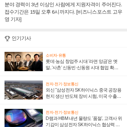
분야 경력이 3년 이상인 사람에게 지원자격이 주어진다.
접수기간은 15일 오후 6시까지다. [비즈니스포스트 고우
영 기자]
인기기사
소비자·유통
롯데·농심 창업주 시대 '라면 앙금'은 옛
말, '사촌' 신동빈·신동원 시대 협업 확대
일로
전자·전기·정보통신
외신 "삼성전자 SK하이닉스 중국 공장용
현지 생산 반도체 장비 시험, 미국 수출통
제 대비"
전자·전기·정보통신
D램과 HBM 내년 물량도 '품절', 고객사 위
기감이 삼성전자 SK하이닉스 협상력 더