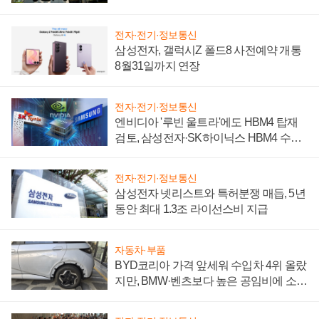
시간'
전자·전기·정보통신
삼성전자, 갤럭시Z 폴드8 사전예약 개통
8월31일까지 연장
전자·전기·정보통신
엔비디아 '루빈 울트라'에도 HBM4 탑재
검토, 삼성전자·SK하이닉스 HBM4 수율
에 주도권 갈린다
전자·전기·정보통신
삼성전자 넷리스트와 특허분쟁 매듭, 5년
동안 최대 1.3조 라이선스비 지급
자동차·부품
BYD코리아 가격 앞세워 수입차 4위 올랐
지만, BMW·벤츠보다 높은 공임비에 소비
자 불만 폭발