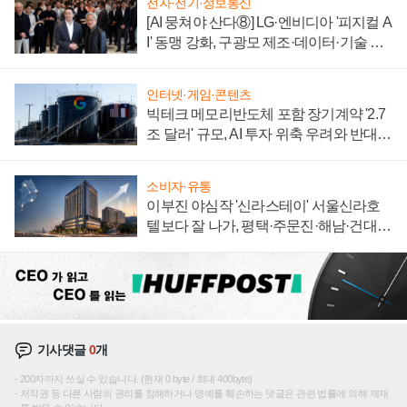
전자·전기·정보통신
[AI 뭉쳐야 산다⑧] LG·엔비디아 '피지컬 A
I' 동맹 강화, 구광모 제조·데이터·기술 결
집해 종합 로보틱스 기업으로
인터넷·게임·콘텐츠
빅테크 메모리반도체 포함 장기계약 '2.7
조 달러' 규모, AI 투자 위축 우려와 반대
신호
소비자·유통
이부진 야심작 '신라스테이' 서울신라호
텔보다 잘 나가, 평택·주문진·해남·건대로
성장판 더 넓힌다
기사댓글
0
개
200자까지 쓰실 수 있습니다. (현재 0 byte / 최대 400byte)
저작권 등 다른 사람의 권리를 침해하거나 명예를 훼손하는 댓글은 관련 법률에 의해 제재