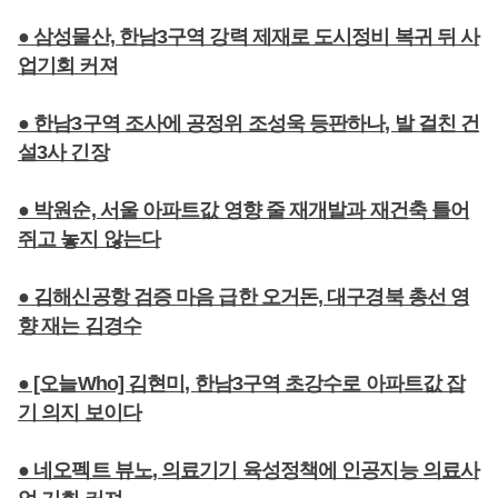
● 삼성물산, 한남3구역 강력 제재로 도시정비 복귀 뒤 사
업기회 커져
● 한남3구역 조사에 공정위 조성욱 등판하나, 발 걸친 건
설3사 긴장
● 박원순, 서울 아파트값 영향 줄 재개발과 재건축 틀어
쥐고 놓지 않는다
● 김해신공항 검증 마음 급한 오거돈, 대구경북 총선 영
향 재는 김경수
● [오늘Who] 김현미, 한남3구역 초강수로 아파트값 잡
기 의지 보이다
● 네오펙트 뷰노, 의료기기 육성정책에 인공지능 의료사