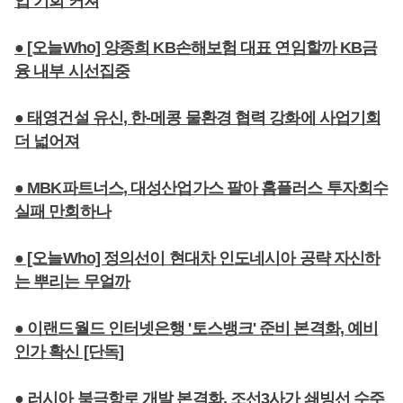
업 기회 커져
● [오늘Who] 양종희 KB손해보험 대표 연임할까 KB금
융 내부 시선집중
● 태영건설 유신, 한-메콩 물환경 협력 강화에 사업기회
더 넓어져
● MBK파트너스, 대성산업가스 팔아 홈플러스 투자회수
실패 만회하나
● [오늘Who] 정의선이 현대차 인도네시아 공략 자신하
는 뿌리는 무얼까
● 이랜드월드 인터넷은행 '토스뱅크' 준비 본격화, 예비
인가 확신 [단독]
● 러시아 북극항로 개발 본격화, 조선3사가 쇄빙선 수주