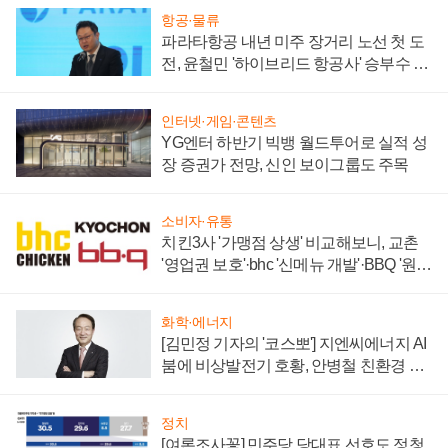
항공·물류
파라타항공 내년 미주 장거리 노선 첫 도
전, 윤철민 '하이브리드 항공사' 승부수 통
할까
인터넷·게임·콘텐츠
YG엔터 하반기 빅뱅 월드투어로 실적 성
장 증권가 전망, 신인 보이그룹도 주목
소비자·유통
치킨3사 '가맹점 상생' 비교해보니, 교촌
'영업권 보호'·bhc '신메뉴 개발'·BBQ '원가
부담'
화학·에너지
[김민정 기자의 '코스뽀'] 지엔씨에너지 AI
붐에 비상발전기 호황, 안병철 친환경 에
너지 발전전문기업 향한다
정치
[여론조사꽃] 민주당 당대표 선호도 정청