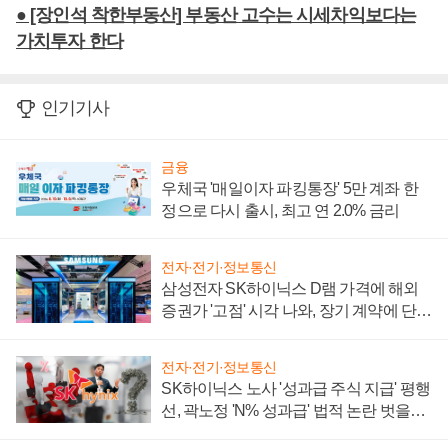
● [장인석 착한부동산] 부동산 고수는 시세차익보다는
가치투자 한다
인기기사
금융
우체국 '매일이자 파킹통장' 5만 계좌 한
정으로 다시 출시, 최고 연 2.0% 금리
전자·전기·정보통신
삼성전자 SK하이닉스 D램 가격에 해외
증권가 '고점' 시각 나와, 장기 계약에 단점
부각
전자·전기·정보통신
SK하이닉스 노사 '성과급 주식 지급' 평행
선, 곽노정 'N% 성과급' 법적 논란 벗을지
주목