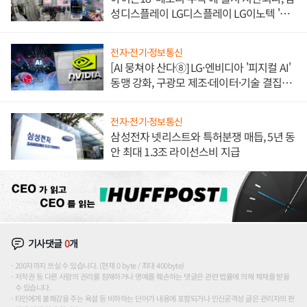
성디스플레이 LG디스플레이 LG이노텍 '탈
애플' 수익 다각화 속도
전자·전기·정보통신
[AI 뭉쳐야 산다⑧] LG·엔비디아 '피지컬 AI'
동맹 강화, 구광모 제조·데이터·기술 결집
해 종합 로보틱스 기업으로
전자·전기·정보통신
삼성전자 넷리스트와 특허분쟁 매듭, 5년 동
안 최대 1.3조 라이선스비 지급
기사댓글
0
개
200자까지 쓰실 수 있습니다. (현재 0 byte / 최대 400byte)
저작권 등 다른 사람의 권리를 침해하거나 명예를 훼손하는 댓글은 관련 법률에 의해 제재를 받을
수 있습니다.
타인에게 불쾌감을 주는 욕설 등 비하하는 단어가 내용에 포함되거나 인신공격성 글은 관리자의 판