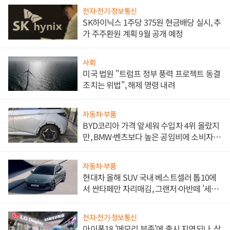
전자·전기·정보통신
SK하이닉스 1주당 375원 현금배당 실시, 추
가 주주환원 계획 9월 공개 예정
사회
미국 법원 "트럼프 정부 풍력 프로젝트 동결
조치는 위법", 해제 명령 내려
자동차·부품
BYD코리아 가격 앞세워 수입차 4위 올랐지
만, BMW·벤츠보다 높은 공임비에 소비자
불만 폭발
자동차·부품
현대차 올해 SUV 국내 베스트셀러 톱10에
서 싼타페만 자리매김, 그랜저·아반떼 '세단
쌍끌이'로 내수 방어
전자·전기·정보통신
아이폰18 '메모리 부족'에 출시 지연되나, 삼