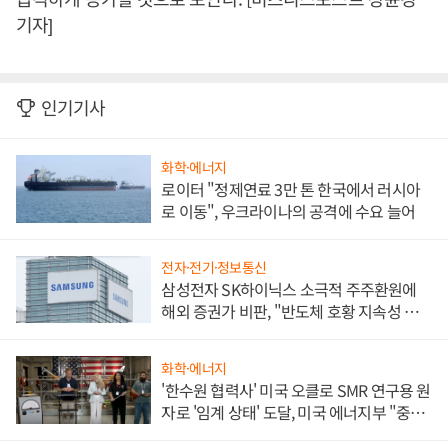
기자]
인기기사
화학·에너지
로이터 "정제연료 3만 톤 한국에서 러시아
로 이동", 우크라이나의 공격에 수요 늘어
전자·전기·정보통신
삼성전자 SK하이닉스 소극적 주주환원에
해외 증권가 비판, "반도체 호황 지속성 의
문"
화학·에너지
'한수원 협력사' 미국 오클로 SMR 연구용 원
자로 '임계 상태' 도달, 미국 에너지부 "중요
한 이정표"