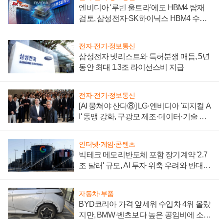
엔비디아 '루빈 울트라'에도 HBM4 탑재
검토, 삼성전자·SK하이닉스 HBM4 수율
에 주도권 갈린다
전자·전기·정보통신
삼성전자 넷리스트와 특허분쟁 매듭, 5년
동안 최대 1.3조 라이선스비 지급
전자·전기·정보통신
[AI 뭉쳐야 산다⑧] LG·엔비디아 '피지컬 A
I' 동맹 강화, 구광모 제조·데이터·기술 결
집해 종합 로보틱스 기업으로
인터넷·게임·콘텐츠
빅테크 메모리반도체 포함 장기계약 '2.7
조 달러' 규모, AI 투자 위축 우려와 반대
신호
자동차·부품
BYD코리아 가격 앞세워 수입차 4위 올랐
지만, BMW·벤츠보다 높은 공임비에 소비