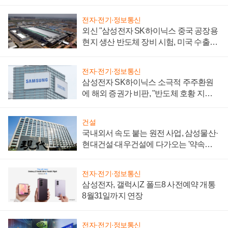
전자·전기·정보통신
외신 "삼성전자 SK하이닉스 중국 공장용
현지 생산 반도체 장비 시험, 미국 수출통
제 대비"
전자·전기·정보통신
삼성전자 SK하이닉스 소극적 주주환원
에 해외 증권가 비판, "반도체 호황 지속
성 의문"
건설
국내외서 속도 붙는 원전 사업, 삼성물산·
현대건설·대우건설에 다가오는 '약속의
시간'
전자·전기·정보통신
삼성전자, 갤럭시Z 폴드8 사전예약 개통
8월31일까지 연장
전자·전기·정보통신