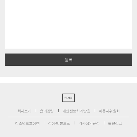
PC버전
회사소개
윤리강령
개인정보처리방침
이용자위원회
청소년보호정책
정정·반론보도
기사심의규정
불편신고