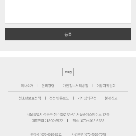
PC버전
회사소개
윤리강령
개인정보처리방침
이용자위원회
청소년보호정책
정정·반론보도
기사심의규정
불편신고
서울특별시 성동구 성수일로 39-34 서울숲더스페이스 12층
대표전화 : 1800-6522
팩스 : 070-4015-8658
편집국 : 070-4010-8512
사업본부 : 070-4010-7078