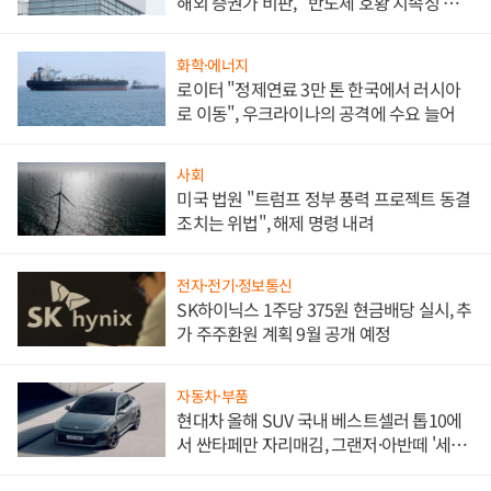
해외 증권가 비판, "반도체 호황 지속성 의
문"
화학·에너지
로이터 "정제연료 3만 톤 한국에서 러시아
로 이동", 우크라이나의 공격에 수요 늘어
사회
미국 법원 "트럼프 정부 풍력 프로젝트 동결
조치는 위법", 해제 명령 내려
전자·전기·정보통신
SK하이닉스 1주당 375원 현금배당 실시, 추
가 주주환원 계획 9월 공개 예정
자동차·부품
현대차 올해 SUV 국내 베스트셀러 톱10에
서 싼타페만 자리매김, 그랜저·아반떼 '세단
쌍끌이'로 내수 방어