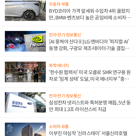
자동차·부품
BYD코리아 가격 앞세워 수입차 4위 올랐지
만, BMW·벤츠보다 높은 공임비에 소비자
불만 폭발
전자·전기·정보통신
[AI 뭉쳐야 산다⑧] LG·엔비디아 '피지컬 AI'
동맹 강화, 구광모 제조·데이터·기술 결집
해 종합 로보틱스 기업으로
화학·에너지
'한수원 협력사' 미국 오클로 SMR 연구용 원
자로 '임계 상태' 도달, 미국 에너지부 "중요
한 이정표"
전자·전기·정보통신
삼성전자 넷리스트와 특허분쟁 매듭, 5년 동
안 최대 1.3조 라이선스비 지급
소비자·유통
이부진 야심작 '신라스테이' 서울신라호텔