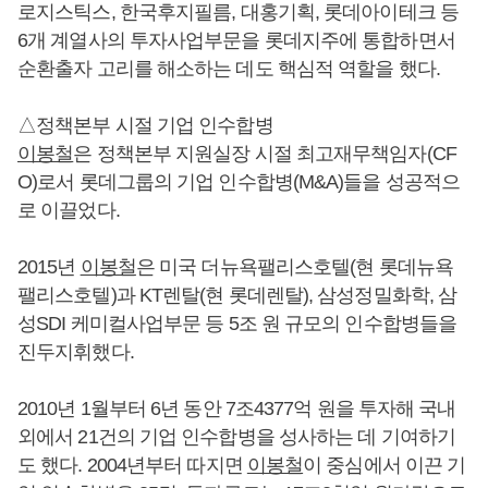
로지스틱스, 한국후지필름, 대홍기획, 롯데아이테크 등
6개 계열사의 투자사업부문을 롯데지주에 통합하면서
순환출자 고리를 해소하는 데도 핵심적 역할을 했다.
△정책본부 시절 기업 인수합병
이봉철
은 정책본부 지원실장 시절 최고재무책임자(CF
O)로서 롯데그룹의 기업 인수합병(M&A)들을 성공적으
로 이끌었다.
2015년
이봉철
은 미국 더뉴욕팰리스호텔(현 롯데뉴욕
팰리스호텔)과 KT렌탈(현 롯데렌탈), 삼성정밀화학, 삼
성SDI 케미컬사업부문 등 5조 원 규모의 인수합병들을
진두지휘했다.
2010년 1월부터 6년 동안 7조4377억 원을 투자해 국내
외에서 21건의 기업 인수합병을 성사하는 데 기여하기
도 했다. 2004년부터 따지면
이봉철
이 중심에서 이끈 기