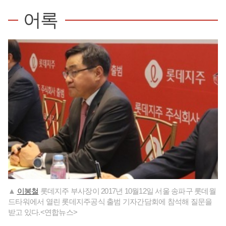
어록
▲
이봉철
롯데지주 부사장이 2017년 10월12일 서울 송파구 롯데월
드타워에서 열린 롯데지주공식 출범 기자간담회에 참석해 질문을
받고 있다.<연합뉴스>