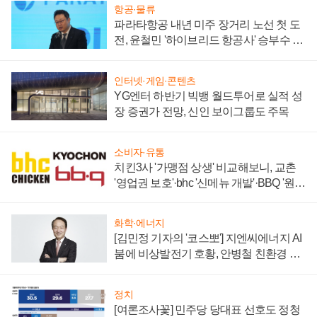
항공·물류
파라타항공 내년 미주 장거리 노선 첫 도
전, 윤철민 '하이브리드 항공사' 승부수 통
할까
인터넷·게임·콘텐츠
YG엔터 하반기 빅뱅 월드투어로 실적 성
장 증권가 전망, 신인 보이그룹도 주목
소비자·유통
치킨3사 '가맹점 상생' 비교해보니, 교촌
'영업권 보호'·bhc '신메뉴 개발'·BBQ '원가
부담'
화학·에너지
[김민정 기자의 '코스뽀'] 지엔씨에너지 AI
붐에 비상발전기 호황, 안병철 친환경 에
너지 발전전문기업 향한다
정치
[여론조사꽃] 민주당 당대표 선호도 정청