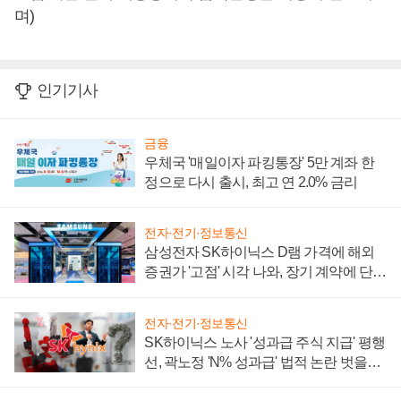
며)
인기기사
금융
우체국 '매일이자 파킹통장' 5만 계좌 한
정으로 다시 출시, 최고 연 2.0% 금리
전자·전기·정보통신
삼성전자 SK하이닉스 D램 가격에 해외
증권가 '고점' 시각 나와, 장기 계약에 단점
부각
전자·전기·정보통신
SK하이닉스 노사 '성과급 주식 지급' 평행
선, 곽노정 'N% 성과급' 법적 논란 벗을지
주목