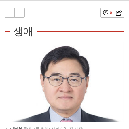
0
생애
▲
이봉철
롯데그룹 호텔&서비스BU장 사장.