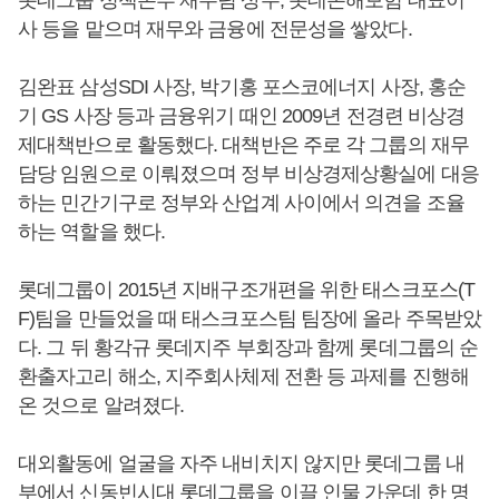
롯데그룹 정책본부 재무팀 상무, 롯데손해보험 대표이
사 등을 맡으며 재무와 금융에 전문성을 쌓았다.
김완표 삼성SDI 사장, 박기홍 포스코에너지 사장, 홍순
기 GS 사장 등과 금융위기 때인 2009년 전경련 비상경
제대책반으로 활동했다. 대책반은 주로 각 그룹의 재무
담당 임원으로 이뤄졌으며 정부 비상경제상황실에 대응
하는 민간기구로 정부와 산업계 사이에서 의견을 조율
하는 역할을 했다.
롯데그룹이 2015년 지배구조개편을 위한 태스크포스(T
F)팀을 만들었을 때 태스크포스팀 팀장에 올라 주목받았
다. 그 뒤 황각규 롯데지주 부회장과 함께 롯데그룹의 순
환출자고리 해소, 지주회사체제 전환 등 과제를 진행해
온 것으로 알려졌다.
대외활동에 얼굴을 자주 내비치지 않지만 롯데그룹 내
부에서 신동빈시대 롯데그룹을 이끌 인물 가운데 한 명