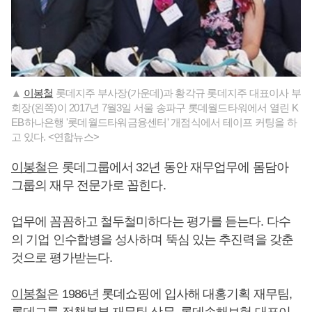
▲
이봉철
롯데지주 부사장(가운데)과 황각규 롯데지주 대표이사 부
회장(왼쪽)이 2017년 7월3일 서울 송파구 롯데월드타워에서 열린 K
EB하나은행 '롯데월드타워금융센터' 개점식에서 테이프 커팅을 하
고 있다. <연합뉴스>
이봉철
은 롯데그룹에서 32년 동안 재무업무에 몸담아
그룹의 재무 전문가로 꼽힌다.
업무에 꼼꼼하고 철두철미하다는 평가를 듣는다. 다수
의 기업 인수합병을 성사하며 뚝심 있는 추진력을 갖춘
것으로 평가받는다.
이봉철
은 1986년 롯데쇼핑에 입사해 대홍기획 재무팀,