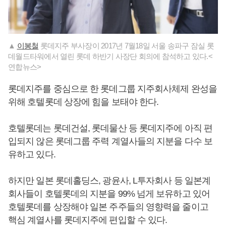
▲
이봉철
롯데지주 부사장이 2017년 7월18일 서울 송파구 잠실 롯
데월드타워에서 열린 롯데 하반기 사장단 회의에 참석하고 있다.<
연합뉴스>
롯데지주를 중심으로 한 롯데그룹 지주회사체제 완성을
위해 호텔롯데 상장에 힘을 보태야 한다.
호텔롯데는 롯데건설, 롯데물산 등 롯데지주에 아직 편
입되지 않은 롯데그룹 주력 계열사들의 지분을 다수 보
유하고 있다.
하지만 일본 롯데홀딩스, 광윤사, L투자회사 등 일본계
회사들이 호텔롯데의 지분을 99% 넘게 보유하고 있어
호텔롯데를 상장해야 일본 주주들의 영향력을 줄이고
핵심 계열사를 롯데지주에 편입할 수 있다.