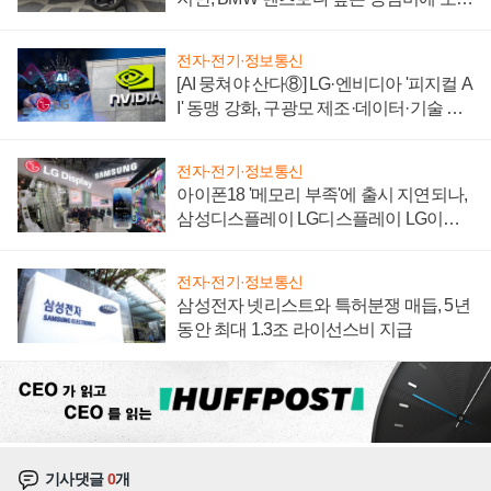
자 불만 폭발
전자·전기·정보통신
[AI 뭉쳐야 산다⑧] LG·엔비디아 '피지컬 A
I' 동맹 강화, 구광모 제조·데이터·기술 결
집해 종합 로보틱스 기업으로
전자·전기·정보통신
아이폰18 '메모리 부족'에 출시 지연되나,
삼성디스플레이 LG디스플레이 LG이노
텍 '탈애플' 수익 다각화 속도
전자·전기·정보통신
삼성전자 넷리스트와 특허분쟁 매듭, 5년
동안 최대 1.3조 라이선스비 지급
기사댓글
0
개