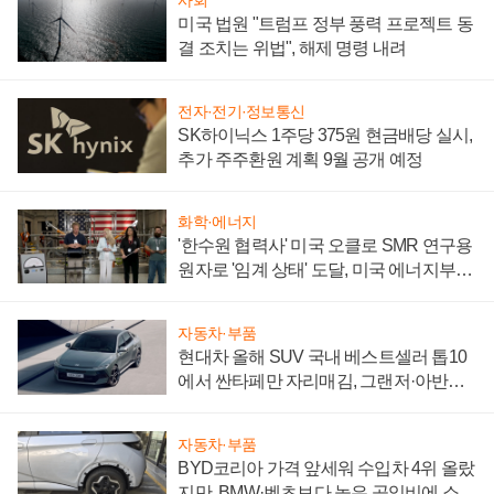
사회
미국 법원 "트럼프 정부 풍력 프로젝트 동
결 조치는 위법", 해제 명령 내려
전자·전기·정보통신
SK하이닉스 1주당 375원 현금배당 실시,
추가 주주환원 계획 9월 공개 예정
화학·에너지
'한수원 협력사' 미국 오클로 SMR 연구용
원자로 '임계 상태' 도달, 미국 에너지부
"중요한 이정표"
자동차·부품
현대차 올해 SUV 국내 베스트셀러 톱10
에서 싼타페만 자리매김, 그랜저·아반떼
'세단 쌍끌이'로 내수 방어
자동차·부품
BYD코리아 가격 앞세워 수입차 4위 올랐
지만, BMW·벤츠보다 높은 공임비에 소비