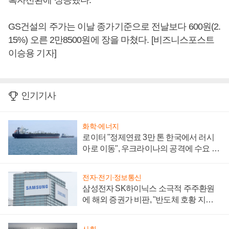
흑자전환에 성공했다.
GS건설의 주가는 이날 종가기준으로 전날보다 600원(2.
15%) 오른 2만8500원에 장을 마쳤다. [비즈니스포스트
이승용 기자]
인기기사
화학·에너지
로이터 "정제연료 3만 톤 한국에서 러시
아로 이동", 우크라이나의 공격에 수요 늘
어
전자·전기·정보통신
삼성전자 SK하이닉스 소극적 주주환원
에 해외 증권가 비판, "반도체 호황 지속
성 의문"