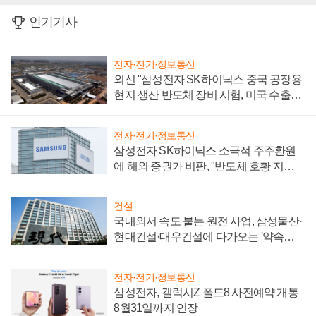
인기기사
전자·전기·정보통신
외신 "삼성전자 SK하이닉스 중국 공장용
현지 생산 반도체 장비 시험, 미국 수출통
제 대비"
전자·전기·정보통신
삼성전자 SK하이닉스 소극적 주주환원
에 해외 증권가 비판, "반도체 호황 지속
성 의문"
건설
국내외서 속도 붙는 원전 사업, 삼성물산·
현대건설·대우건설에 다가오는 '약속의
시간'
전자·전기·정보통신
삼성전자, 갤럭시Z 폴드8 사전예약 개통
8월31일까지 연장