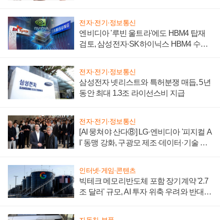
전자·전기·정보통신
엔비디아 '루빈 울트라'에도 HBM4 탑재
검토, 삼성전자·SK하이닉스 HBM4 수율
에 주도권 갈린다
전자·전기·정보통신
삼성전자 넷리스트와 특허분쟁 매듭, 5년
동안 최대 1.3조 라이선스비 지급
전자·전기·정보통신
[AI 뭉쳐야 산다⑧] LG·엔비디아 '피지컬 A
I' 동맹 강화, 구광모 제조·데이터·기술 결
집해 종합 로보틱스 기업으로
인터넷·게임·콘텐츠
빅테크 메모리반도체 포함 장기계약 '2.7
조 달러' 규모, AI 투자 위축 우려와 반대
신호