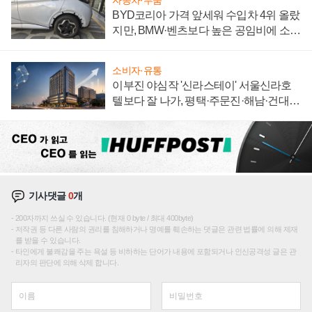
자동차·부품
BYD코리아 가격 앞세워 수입차 4위 올랐
지만, BMW·벤츠보다 높은 공임비에 소비
자 불만 폭발
소비자·유통
이부진 야심작 '신라스테이' 서울신라호
텔보다 잘 나가, 평택·주문진·해남·건대로
성장판 더 넓힌다
기사댓글
0
개
200자까지 쓰실 수 있습니다. (현재 0 byte / 최대 400byte)
저작권 등 다른 사람의 권리를 침해하거나 명예를 훼손하는 댓글은 관련 법률에 의해 제재
를 받을 수 있습니다.
타인에게 불쾌감을 주는 욕설 등 비하하는 단어가 내용에 포함되거나 인신공격성 글은 관
리자의 판단에 의해 삭제 합니다.