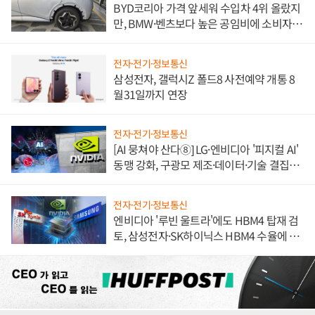
BYD코리아 가격 앞세워 수입차 4위 올랐지
만, BMW·벤츠보다 높은 공임비에 소비자
불만 폭발
전자·전기·정보통신
삼성전자, 갤럭시Z 폴드8 사전예약 개통 8
월31일까지 연장
전자·전기·정보통신
[AI 뭉쳐야 산다⑧] LG·엔비디아 '피지컬 AI'
동맹 강화, 구광모 제조·데이터·기술 결집
해 종합 로보틱스 기업으로
전자·전기·정보통신
엔비디아 '루빈 울트라'에도 HBM4 탑재 검
토, 삼성전자·SK하이닉스 HBM4 수율에 주
도권 갈린다