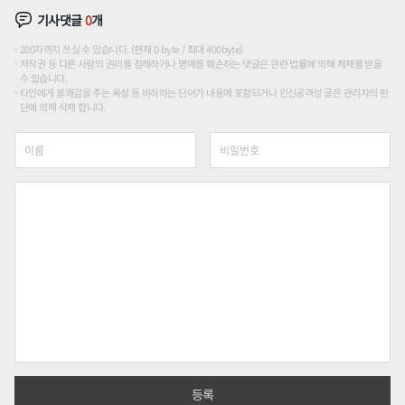
기사댓글
0
개
200자까지 쓰실 수 있습니다. (현재 0 byte / 최대 400byte)
저작권 등 다른 사람의 권리를 침해하거나 명예를 훼손하는 댓글은 관련 법률에 의해 제재를 받을
수 있습니다.
타인에게 불쾌감을 주는 욕설 등 비하하는 단어가 내용에 포함되거나 인신공격성 글은 관리자의 판
단에 의해 삭제 합니다.