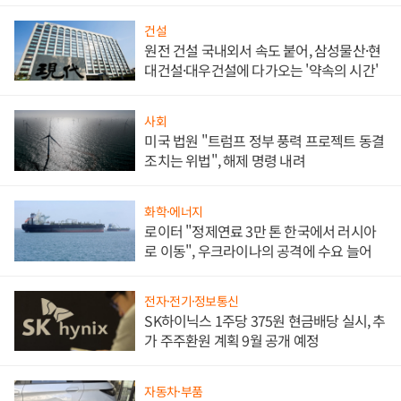
건설
원전 건설 국내외서 속도 붙어, 삼성물산·현
대건설·대우건설에 다가오는 '약속의 시간'
사회
미국 법원 "트럼프 정부 풍력 프로젝트 동결
조치는 위법", 해제 명령 내려
화학·에너지
로이터 "정제연료 3만 톤 한국에서 러시아
로 이동", 우크라이나의 공격에 수요 늘어
전자·전기·정보통신
SK하이닉스 1주당 375원 현금배당 실시, 추
가 주주환원 계획 9월 공개 예정
자동차·부품