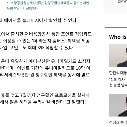
BMW
드'로 항공권을 결제하면 5만 원 청구할인 혜택을 제공하는 이벤
트를 31일까지 진행한다.
며
과 에어서울 홈페이지에서 확인할 수 있다.
드에서 출시한 저비용항공사 통합 포인트 적립카드
Who Is
 이용할 수 있는 ‘더 라운지 멤버스’ 혜택을 제공
마일’ 포인트도 최대 3% 적립할 수 있다.
가운데 유일하게 에어부산만 유니마일카드 소지자
다”며 “이벤트 기간에 유니마일카드로 10만 이
한찬식 대
리서비스와 5만 원 청구할인 혜택을 동시에 받으
'정통 검사'
서관
청 출범 앞
맡아 [2026
제휴를 맺고 7월까지 청구할인 프로모션을 실시하
용해서 많은 혜택을 누리시길 바란다”고 말했다.
정상호 롯데