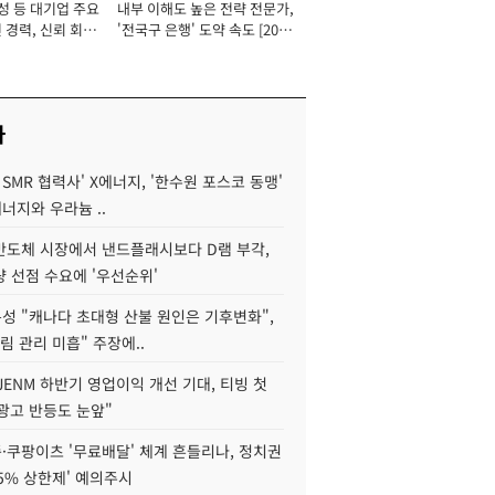
성 등 대기업 주요
내부 이해도 높은 전략 전문가,
 경력, 신뢰 회복
'전국구 은행' 도약 속도 [2026
[2026년]
년]
사
 SMR 협력사' X에너지, '한수원 포스코 동맹'
너지와 우라늄 ..
리반도체 시장에서 낸드플래시보다 D램 부각,
 선점 수요에 '우선순위'
성 "캐나다 초대형 산불 원인은 기후변화",
림 관리 미흡" 주장에..
JENM 하반기 영업이익 개선 기대, 티빙 첫
광고 반등도 눈앞"
·쿠팡이츠 '무료배달' 체계 흔들리나, 정치권
15% 상한제' 예의주시