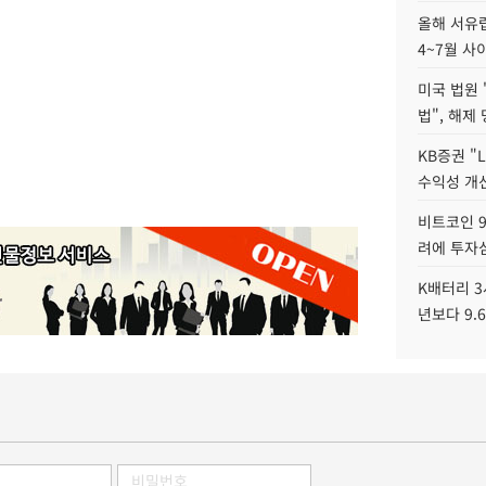
올해 서유럽
4~7월 사
미국 법원 
법", 해제
KB증권 "
수익성 개선
비트코인 9
려에 투자
K배터리 3
년보다 9.