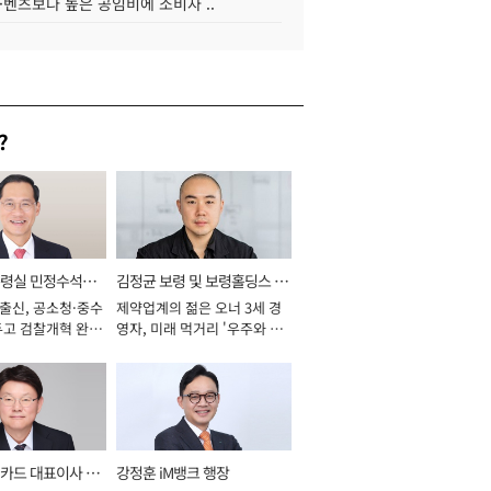
·벤츠보다 높은 공임비에 소비자 ..
?
통령실 민정수석비
김정균 보령 및 보령홀딩스 대
 출신, 공소청·중수
제약업계의 젊은 오너 3세 경
표이사 사장
두고 검찰개혁 완수
영자, 미래 먹거리 '우주와 헬
년]
스케어' 공들여 [2026년]
카드 대표이사 사
강정훈 iM뱅크 행장