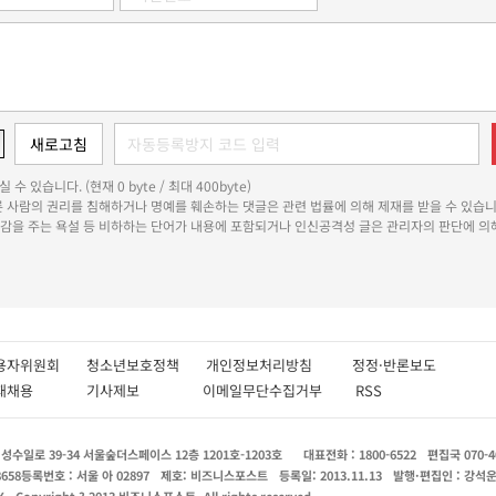
 수 있습니다. (현재 0 byte / 최대 400byte)
다른 사람의 권리를 침해하거나 명예를 훼손하는 댓글은 관련 법률에 의해 제재를 받을 수 있습니
쾌감을 주는 욕설 등 비하하는 단어가 내용에 포함되거나 인신공격성 글은 관리자의 판단에 의해
용자위원회
청소년보호정책
개인정보처리방침
정정·반론보도
인재채용
기사제보
이메일무단수집거부
RSS
수일로 39-34 서울숲더스페이스 12층 1201호-1203호
대표전화 : 1800-6522
편집국 070-4
8658
등록번호 : 서울 아 02897
제호: 비즈니스포스트
등록일: 2013.11.13
발행·편집인 : 강석
X
Copyright ? 2013 비즈니스포스트. All rights reserved.