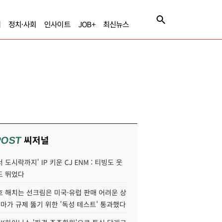
제
정치·사회
인사이트
JOB+
최신뉴스
씨저널
POST
 도시락까지' IP 키운 CJ ENM : 티빙도 웃
도 뛰었다
호 해치는 선크림은 미국·유럽 판매 어려운 상
콜마가 규제 뚫기 위한 '독성 테스트' 통과했다