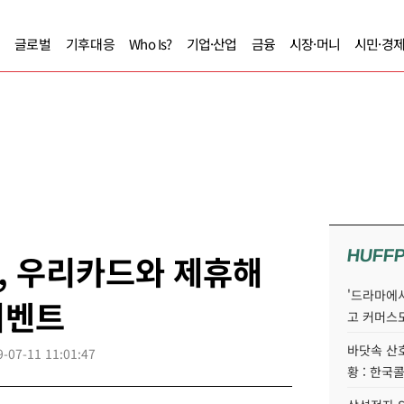
글로벌
기후대응
Who Is?
기업·산업
금융
시장·머니
시민·경
HUFF
, 우리카드와 제휴해
'드라마에서
이벤트
고 커머스
바닷속 산
9-07-11 11:01:47
황 : 한국