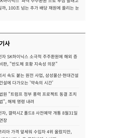
SK하이닉스 '파격 주주환원'으로 투심 달래고
까, 100조 넘는 추가 배당 재원에 쏠리는 눈
 기사
자 SK하이닉스 소극적 주주환원에 해외 증
비판, "반도체 호황 지속성 의문"
서 속도 붙는 원전 사업, 삼성물산·현대건설
건설에 다가오는 '약속의 시간'
법원 "트럼프 정부 풍력 프로젝트 동결 조치
법", 해제 명령 내려
자, 갤럭시Z 폴드8 사전예약 개통 8월31일
 연장
코리아 가격 앞세워 수입차 4위 올랐지만,