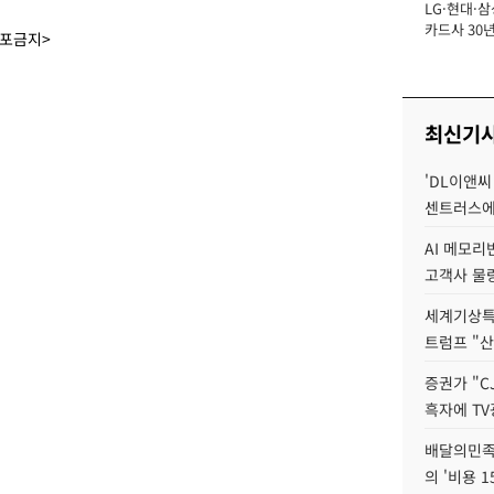
LG·현대·삼
장
카드사 30년
배포금지>
에 '초집중' 
최신기
'DL이앤씨
센트러스에
AI 메모
고객사 물량
세계기상특
트럼프 "산
증권가 "C
흑자에 TV
배달의민족
의 '비용 