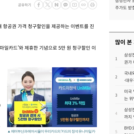
삼성전자 
공유하기
주가도 받칠
 항공권 가격 청구할인을 제공하는 이벤트를 진
많이 본
마일카드’와 제휴한 기념으로 5만 원 청구할인 이
삼성전
1
권가 
국내외
2
·대우
미국 
3
는 위
0
삼성전
청
4
까지
사
BYD
5
▲ 에어부산과 에어서울이 우리카드의 '카드의 정석 유니마일 카