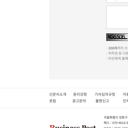
-
200자
까지 쓰실
- 저작권 등 
- 타인에게 불
신문사소개
윤리강령
기사심의규정
이
포럼
광고문의
불편신고
서울특별시 성동구 성
팩스 : 070-4015-
ISSN : 2636-171