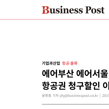
기업과산업
항공·물류
에어부산 에어서울
항공권 청구할인 
윤휘종 기자 yhj@businesspost.co.kr
201