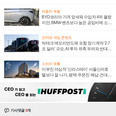
집해 종합 로보틱스 기업으로
자동차·부품
BYD코리아 가격 앞세워 수입차 4위 올랐
지만, BMW·벤츠보다 높은 공임비에 소비
자 불만 폭발
인터넷·게임·콘텐츠
빅테크 메모리반도체 포함 장기계약 '2.7
조 달러' 규모, AI 투자 위축 우려와 반대
신호
소비자·유통
이부진 야심작 '신라스테이' 서울신라호
텔보다 잘 나가, 평택·주문진·해남·건대로
성장판 더 넓힌다
기사댓글
0
개