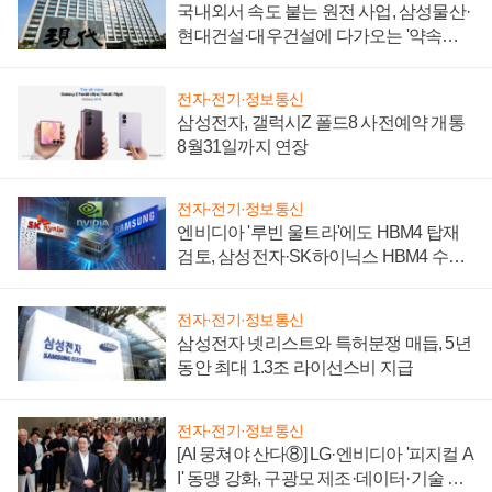
국내외서 속도 붙는 원전 사업, 삼성물산·
현대건설·대우건설에 다가오는 '약속의
시간'
전자·전기·정보통신
삼성전자, 갤럭시Z 폴드8 사전예약 개통
8월31일까지 연장
전자·전기·정보통신
엔비디아 '루빈 울트라'에도 HBM4 탑재
검토, 삼성전자·SK하이닉스 HBM4 수율
에 주도권 갈린다
전자·전기·정보통신
삼성전자 넷리스트와 특허분쟁 매듭, 5년
동안 최대 1.3조 라이선스비 지급
전자·전기·정보통신
[AI 뭉쳐야 산다⑧] LG·엔비디아 '피지컬 A
I' 동맹 강화, 구광모 제조·데이터·기술 결