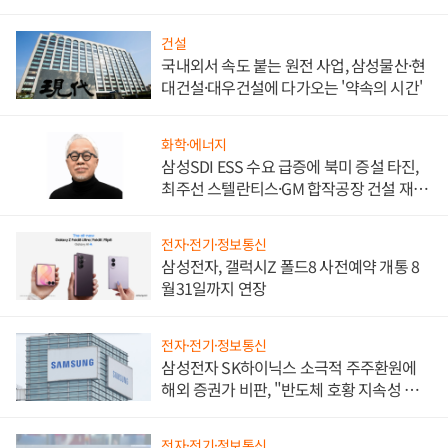
워
건설
국내외서 속도 붙는 원전 사업, 삼성물산·현
대건설·대우건설에 다가오는 '약속의 시간'
화학·에너지
삼성SDI ESS 수요 급증에 북미 증설 타진,
최주선 스텔란티스·GM 합작공장 건설 재추
진하나
전자·전기·정보통신
삼성전자, 갤럭시Z 폴드8 사전예약 개통 8
월31일까지 연장
전자·전기·정보통신
삼성전자 SK하이닉스 소극적 주주환원에
해외 증권가 비판, "반도체 호황 지속성 의
문"
전자·전기·정보통신