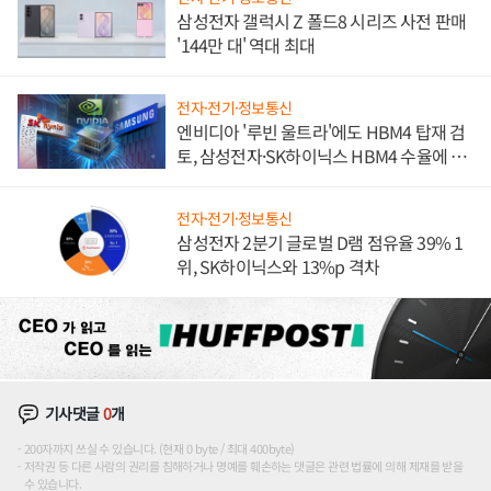
삼성전자 갤럭시 Z 폴드8 시리즈 사전 판매
'144만 대' 역대 최대
전자·전기·정보통신
엔비디아 '루빈 울트라'에도 HBM4 탑재 검
토, 삼성전자·SK하이닉스 HBM4 수율에 주
도권 갈린다
전자·전기·정보통신
삼성전자 2분기 글로벌 D램 점유율 39% 1
위, SK하이닉스와 13%p 격차
기사댓글
0
개
200자까지 쓰실 수 있습니다. (현재 0 byte / 최대 400byte)
저작권 등 다른 사람의 권리를 침해하거나 명예를 훼손하는 댓글은 관련 법률에 의해 제재를 받을
수 있습니다.