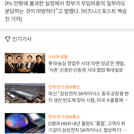
0% 안팎에 불과한 실정에서 정부가 무임비용의 일부라도
분담하는 것이 마땅하다”고 말했다. [비즈니스포스트 백승
진 기자]
인기기사
소비자·유통
롯데·농심 창업주 시대 '라면 앙금'은 옛말,
'사촌' 신동빈·신동원 시대 협업 확대일로
전자·전기·정보통신
외신 "삼성전자 SK하이닉스 중국 공장용 현
지 생산 반도체 장비 시험, 미국 수출통제 대
비"
전자·전기·정보통신
D램과 HBM 내년 물량도 '품절', 고객사 위
기감이 삼성전자 SK하이닉스 협상력 더 키