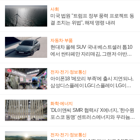
사회
미국 법원 "트럼프 정부 풍력 프로젝트 동
결 조치는 위법", 해제 명령 내려
자동차·부품
현대차 올해 SUV 국내 베스트셀러 톱10
에서 싼타페만 자리매김, 그랜저·아반떼
'세단 쌍끌이'로 내수 방어
전자·전기·정보통신
아이폰18 '메모리 부족'에 출시 지연되나,
삼성디스플레이 LG디스플레이 LG이노
텍 '탈애플' 수익 다각화 속도
화학·에너지
'DL이앤씨 SMR 협력사' X에너지, '한수원
포스코 동맹' 센트러스에너지와 우라늄
계약 체결
전자·전기·정보통신