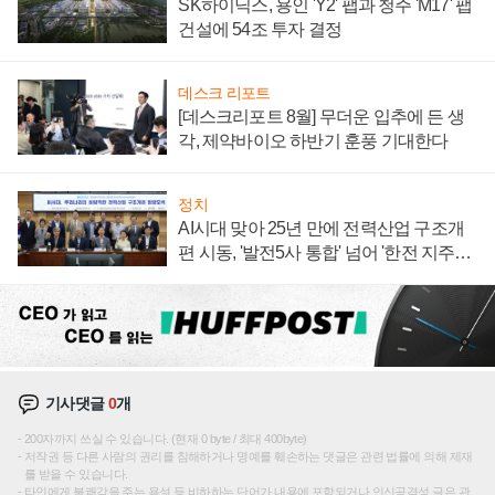
SK하이닉스, 용인 'Y2' 팹과 청주 'M17' 팹
건설에 54조 투자 결정
데스크 리포트
[데스크리포트 8월] 무더운 입추에 든 생
각, 제약바이오 하반기 훈풍 기대한다
정치
AI시대 맞아 25년 만에 전력산업 구조개
편 시동, '발전5사 통합' 넘어 '한전 지주사'
재편론도
기사댓글
0
개
200자까지 쓰실 수 있습니다. (현재 0 byte / 최대 400byte)
저작권 등 다른 사람의 권리를 침해하거나 명예를 훼손하는 댓글은 관련 법률에 의해 제재
를 받을 수 있습니다.
타인에게 불쾌감을 주는 욕설 등 비하하는 단어가 내용에 포함되거나 인신공격성 글은 관