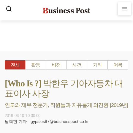
전체
활동
비전
사건
기타
어록
[Who Is ?] 박한우 기아자동차 대
표이사 사장
인도와 재무 전문가, 직원들과 자유롭게 의견환 [2019년]
2019-06-10 10:30:00
남희헌 기자 - gypsies87@businesspost.co.kr