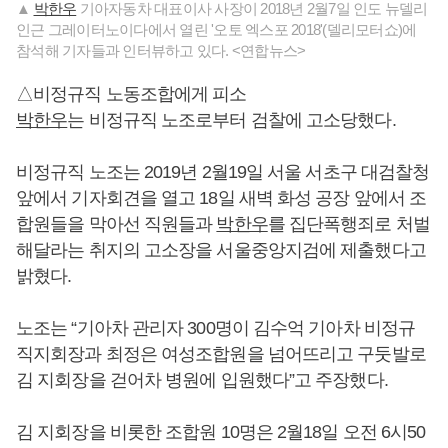
▲
박한우
기아자동차 대표이사 사장이 2018년 2월7일 인도 뉴델리
인근 그레이터노이다에서 열린 '오토 엑스포 2018'(델리모터쇼)에
참석해 기자들과 인터뷰하고 있다. <연합뉴스>
△비정규직 노동조합에게 피소
박한우
는 비정규직 노조로부터 검찰에 고소당했다.
비정규직 노조는 2019년 2월19일 서울 서초구 대검찰청
앞에서 기자회견을 열고 18일 새벽 화성 공장 앞에서 조
합원들을 막아선 직원들과
박한우
를 집단폭행죄로 처벌
해달라는 취지의 고소장을 서울중앙지검에 제출했다고
밝혔다.
노조는 “기아차 관리자 300명이 김수억 기아차 비정규
직지회장과 최정은 여성조합원을 넘어뜨리고 구둣발로
김 지회장을 걷어차 병원에 입원했다”고 주장했다.
김 지회장을 비롯한 조합원 10명은 2월18일 오전 6시50