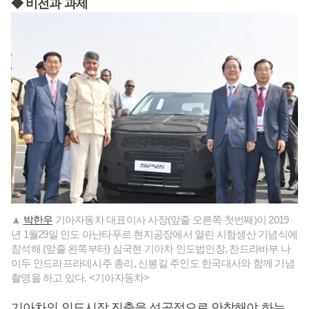
◆ 비전과 과제
▲
박한우
기아자동차 대표이사 사장(앞줄 오른쪽 첫번째)이 2019
년 1월29일 인도 아난타푸르 현지공장에서 열린 시험생산 기념식에
참석해 (앞줄 왼쪽부터) 심국현 기아차 인도법인장, 찬드라바부 나
이두 안드라프라데시주 총리, 신봉길 주인도 한국대사와 함께 기념
촬영을 하고 있다. <기아자동차>
기아차의 인도시장 진출을 성공적으로 안착해야 하는