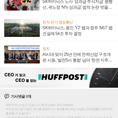
SK하이닉스 노사 '성과급 주식지급' 평행
선, 곽노정 'N% 성과급' 법적 논란 벗을지
주목
전자·전기·정보통신
SK하이닉스, 용인 'Y2' 팹과 청주 'M17' 팹
건설에 54조 투자 결정
정치
AI시대 맞아 25년 만에 전력산업 구조개
편 시동, '발전5사 통합' 넘어 '한전 지주사'
재편론도
기사댓글
0
개
200자까지 쓰실 수 있습니다. (현재 0 byte / 최대 400byte)
저작권 등 다른 사람의 권리를 침해하거나 명예를 훼손하는 댓글은 관련 법률에 의해 제재
를 받을 수 있습니다.
타인에게 불쾌감을 주는 욕설 등 비하하는 단어가 내용에 포함되거나 인신공격성 글은 관