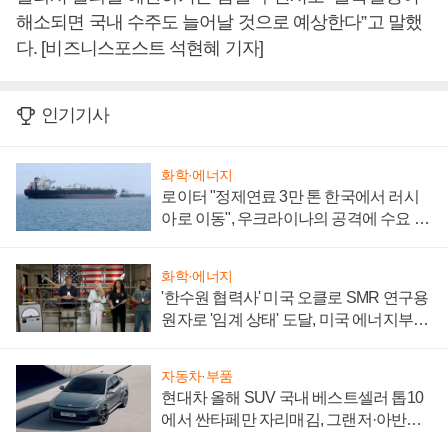
해소되면 국내 수주도 늘어날 것으로 예상한다”고 말했
다. [비즈니스포스트 석현혜 기자]
인기기사
화학·에너지
로이터 "정제연료 3만 톤 한국에서 러시
아로 이동", 우크라이나의 공격에 수요 늘
어
화학·에너지
'한수원 협력사' 미국 오클로 SMR 연구용
원자로 '임계 상태' 도달, 미국 에너지부
"중요한 이정표"
자동차·부품
현대차 올해 SUV 국내 베스트셀러 톱10
에서 싼타페만 자리매김, 그랜저·아반떼
'세단 쌍끌이'로 내수 방어