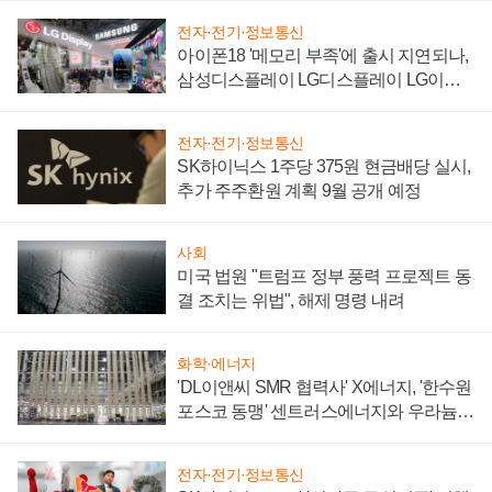
전자·전기·정보통신
아이폰18 '메모리 부족'에 출시 지연되나,
삼성디스플레이 LG디스플레이 LG이노
텍 '탈애플' 수익 다각화 속도
전자·전기·정보통신
SK하이닉스 1주당 375원 현금배당 실시,
추가 주주환원 계획 9월 공개 예정
사회
미국 법원 "트럼프 정부 풍력 프로젝트 동
결 조치는 위법", 해제 명령 내려
화학·에너지
'DL이앤씨 SMR 협력사' X에너지, '한수원
포스코 동맹' 센트러스에너지와 우라늄
계약 체결
전자·전기·정보통신