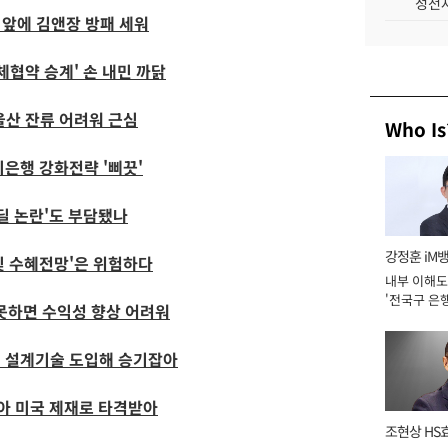
성전자
 앞에 김앤장 방패 세워
체협약 승계' 손 내민 까닭
울산 잔류 어려워 근심
Who Is
은행 강화전략 '삐끗'
딜 논란'도 부담됐나
강정훈 iM
빛 수혜전망'은 위험하다
내부 이해도
'전국구 은행
 못하면 수익성 향상 어려워
년]
새 설계기술 도입해 승기잡아
많아 미국 제재로 타격받아
조현상 HS