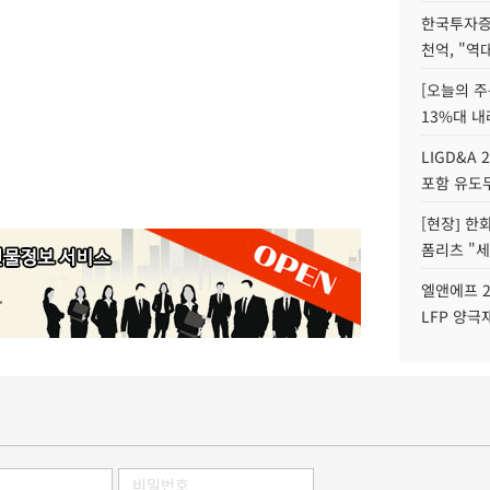
한국투자증
천억, "역
[오늘의 주
13%대 내
LIGD&A 
포함 유도무
[현장] 한
폼리츠 "세
엘앤에프 2
LFP 양극