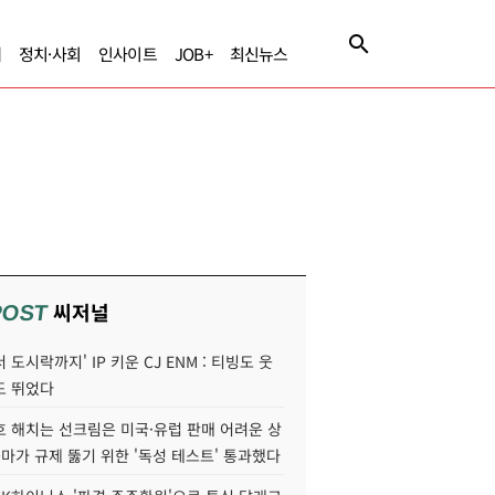
제
정치·사회
인사이트
JOB+
최신뉴스
씨저널
POST
 도시락까지' IP 키운 CJ ENM : 티빙도 웃
도 뛰었다
호 해치는 선크림은 미국·유럽 판매 어려운 상
콜마가 규제 뚫기 위한 '독성 테스트' 통과했다