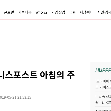
글로벌
기후대응
Who Is?
기업·산업
금융
시장·머니
시민·경
HUFF
즈니스포스트 아침의 주
'드라마에서
고 커머스
바닷속 산
019-05-21 21:53:15
황 : 한국