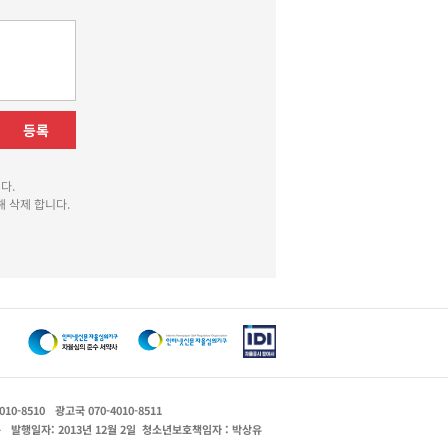
등록
다.
 삭제 합니다.
010-8510
광고국 070-4010-8511
운
발행일자: 2013년 12월 2일
청소년보호책임자 : 박상유