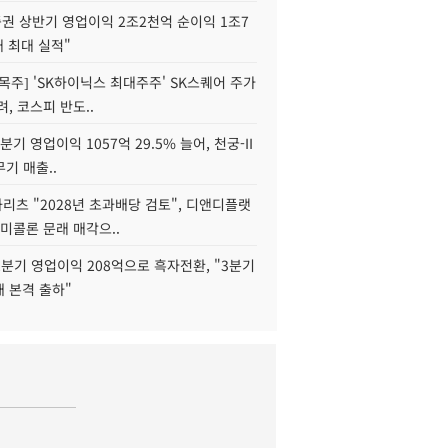
권 상반기 영업이익 2조2천억 순이익 1조7
대 최대 실적"
목주] 'SK하이닉스 최대주주' SK스퀘어 주가
려, 코스피 반도..
2분기 영업이익 1057억 29.5% 늘어, 천궁-II
기 매출..
화리츠 "2028년 초과배당 검토", 디앤디플랫
미콜론 문래 매각으..
분기 영업이익 208억으로 흑자전환, "3분기
재 본격 출하"