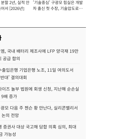
분할 2년, 실적 안
'기술중심' 구광모 힘실은 개발
이사 사장
어서 [2026년]
자 출신 첫 수장, 기술압도로
경쟁력 확보 사활 [2026년]
사
, 국내 배터리 제조사에 LFP 양극재 19만
기 공급 합의
수출입은행 기업은행 노조, 11일 여의도서
 반대' 결의대회
차이즈 놀부 법원에 회생 신청, 지난해 순손실
 9배 증가
구광모 다음 주 젠슨 황 만난다, 실리콘밸리서
' 논의 전망
 증권사 대상 국고채 담합 의혹 심의, 최대
금 가능성