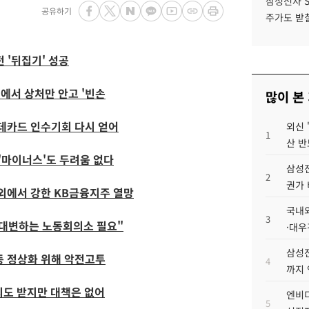
삼성전자 
공유하기
주가도 받칠
 '뒤집기' 성공
에서 상처만 안고 '빈손
많이 본
롯데카드 인수기회 다시 얻어
외신 
1
산 반
 '마이너스'도 두려움 없다
삼성전
2
권가 
해외에서 강한 KB금융지주 열망
국내외
3
자 대변하는 노동회의소 필요"
·대우
삼성전
가동 정상화 위해 악전고투
4
까지
의도 받지만 대책은 없어
엔비디
5