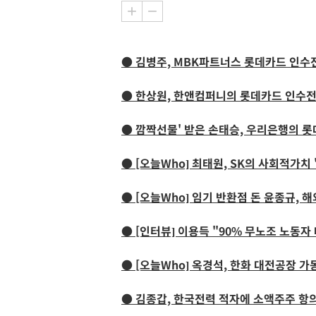
● 김병주, MBK파트너스 롯데카드 인수전
● 한상원, 한앤컴퍼니의 롯데카드 인수전
● 깜짝선물' 받은 손태승, 우리은행의 
● [오늘Who] 최태원, SK의 사회적가치
● [오늘Who] 임기 반환점 돈 윤종규, 
● [인터뷰] 이용득 "90% 무노조 노동
● [오늘Who] 옥경석, 한화 대전공장 
● 김종갑, 한국전력 적자에 소액주주 항