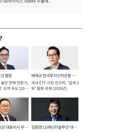
·SK하이닉스 HBM4 수율에..
?
뱅크 행장
배재규 한국투자신탁운용 대
 높은 전략 전문가,
국내 ETF 시장 선구자, '업계 3
표이사 사장
' 도약 속도 [2026
위' 탈환 과제 [2026년]
효성 대표이사 부회
김동명 LG에너지솔루션 대표