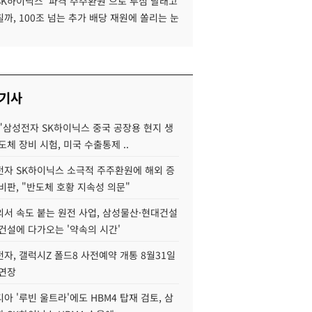
SK하이닉스 '파격 주주환원'으로 투심 달래고
까, 100조 넘는 추가 배당 재원에 쏠리는 눈
 기사
"삼성전자 SK하이닉스 중국 공장용 현지 생
도체 장비 시험, 미국 수출통제 ..
자 SK하이닉스 소극적 주주환원에 해외 증
비판, "반도체 호황 지속성 의문"
서 속도 붙는 원전 사업, 삼성물산·현대건설
건설에 다가오는 '약속의 시간'
자, 갤럭시Z 폴드8 사전예약 개통 8월31일
 연장
아 '루빈 울트라'에도 HBM4 탑재 검토, 삼