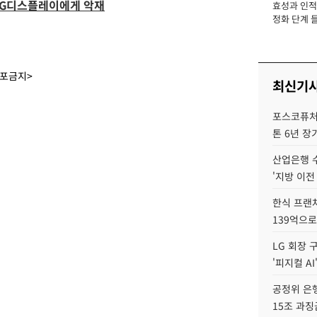
LG디스플레이에게 악재
효성과 인적 
장
정화 단계 들
배포금지>
최신기
포스코퓨처엠
톤 6년 장
산업은행 
'지방 이전
한식 프랜
139억으로
LG 회장 
'피지컬 AI
공정위 은행
15조 과징