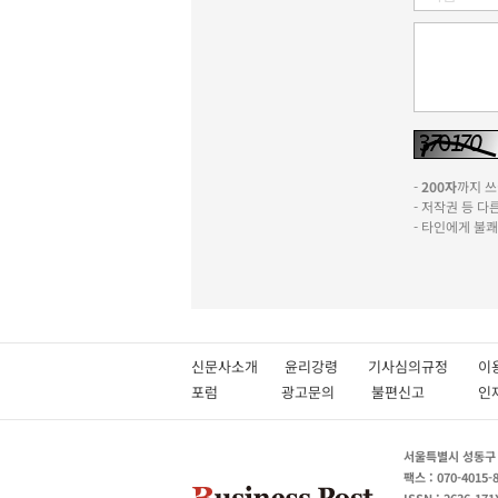
-
200자
까지 쓰실
- 저작권 등 
- 타인에게 불
신문사소개
윤리강령
기사심의규정
이
포럼
광고문의
불편신고
서울특별시 성동구 성
팩스 : 070-4015-
ISSN : 2636-171