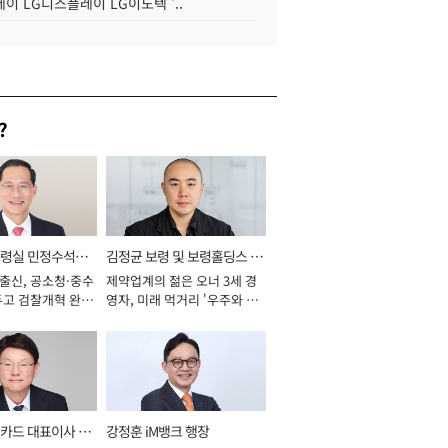
이 LG디스플레이 LG이노텍 '..
?
통령실 민정수석비
김정균 보령 및 보령홀딩스 대
 출신, 공소청·중수
제약업계의 젊은 오너 3세 경
표이사 사장
두고 검찰개혁 완수
영자, 미래 먹거리 '우주와 헬
년]
스케어' 공들여 [2026년]
카드 대표이사 사
강정훈 iM뱅크 행장