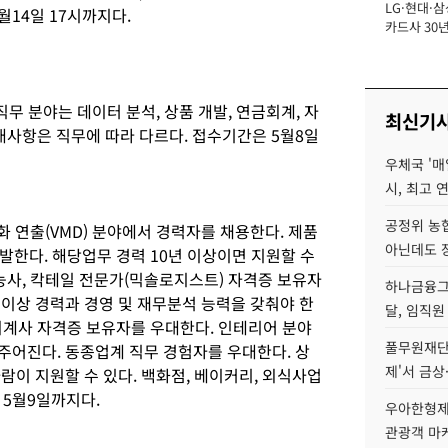
LG·현대·삼
장
월14일 17시까지다.
카드사 30년
에 '초집중' 
직무 분야는 데이터 분석, 상품 개발, 연금회계, 자
최신기
우대사항은 직무에 따라 다르다. 접수기간은 5월8일
우체국 '매
시, 최고 연
공정위 농
화 연출(VMD) 분야에서 경력자를 채용한다. 제품
아닌데도 
발한다. 해당업무 경력 10년 이상이면 지원할 수
기능사, 칵테일 전문가(믹솔로지스트) 자격증 보유자
하나금융그룹
 이상 경력과 경영 및 재무분석 능력을 갖춰야 한
달, 임직원
회계사 자격증 보유자를 우대한다. 인테리어 분야
풀무원재단
주어진다. 동종업계 직무 경험자를 우대한다. 상
제'서 금상
람이 지원할 수 있다. 백화점, 베이커리, 외식사업
 5월9일까지다.
우아한형제
관광객 마