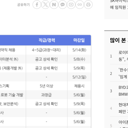
SK하이닉스
공유하기
에 임직원 
많이 본
로이터
1
동",
'한수
2
'임계
BYD
3
BMW
현대차
4
페만 
아이폰
5