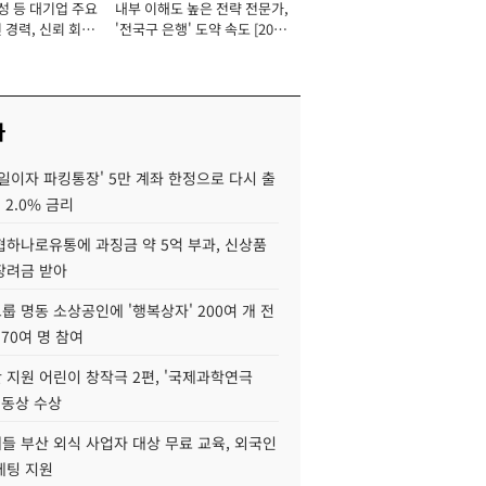
성 등 대기업 주요
내부 이해도 높은 전략 전문가,
 경력, 신뢰 회복
'전국구 은행' 도약 속도 [2026
[2026년]
년]
사
일이자 파킹통장' 5만 계좌 한정으로 다시 출
 2.0% 금리
협하나로유통에 과징금 약 5억 부과, 신상품
장려금 받아
 명동 소상공인에 '행복상자' 200여 개 전
 70여 명 참여
 지원 어린이 창작극 2편, '국제과학연극
·동상 수상
들 부산 외식 사업자 대상 무료 교육, 외국인
케팅 지원