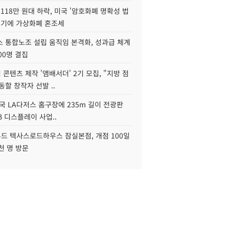
118만 원대 하락, 미국 '암호화폐 명확성 법
연기에 가상화폐 혼조세
스 통합노조 설립 움직임 본격화, 성과급 체계
00명 결집
콘텐츠 제작 '앰배서더' 2기 모집, "지방 점
동할 창작자 선발 ..
국 LA다저스 홈구장에 235m 길이 전광판
2B 디스플레이 사업..
드 텍사스로드하우스 잠실본점, 개점 100일
천 명 방문