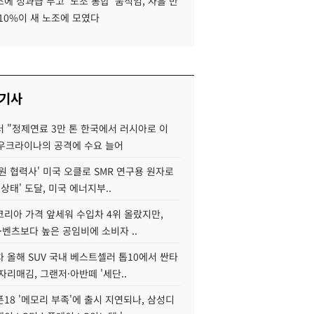
에 성과급 두고 '노조 통합' 움직임, 사흘 만
10%이 새 노조에 모였다
 기사
 "정제연료 3만 톤 한국에서 러시아로 이
 우크라이나의 공격에 수요 늘어
원 협력사' 미국 오클로 SMR 연구용 원자로
 상태' 도달, 미국 에너지부..
코리아 가격 앞세워 수입차 4위 올랐지만,
·벤츠보다 높은 공임비에 소비자 ..
 올해 SUV 국내 베스트셀러 톱10에서 싼타
자리매김, 그랜저·아반떼 '세단..
18 '메모리 부족'에 출시 지연되나, 삼성디