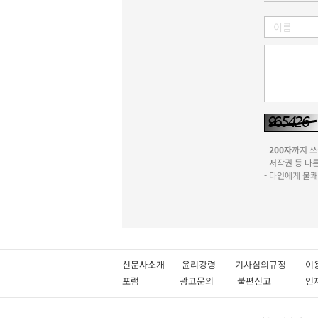
-
200자
까지 쓰실
- 저작권 등 
- 타인에게 불
신문사소개
윤리강령
기사심의규정
이
포럼
광고문의
불편신고