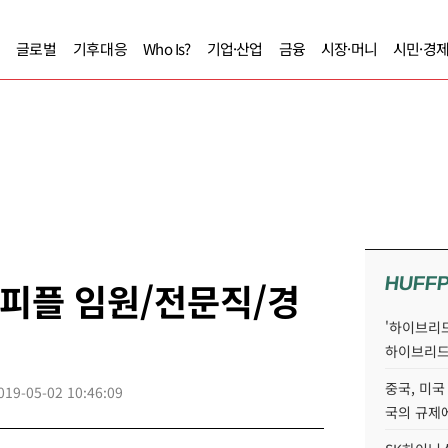
글로벌
기후대응
Who Is?
기업·산업
금융
시장·머니
시민·경
HUFF
스피플 임원/전문직/경
'하이브리드
하이브리드
중국, 미국
019-05-02 10:46:09
국의 규제에