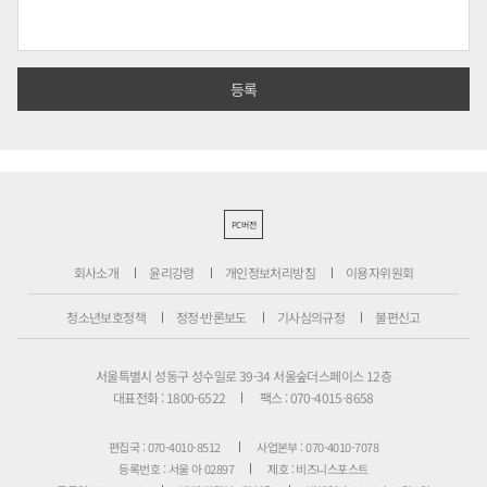
PC버전
회사소개
윤리강령
개인정보처리방침
이용자위원회
청소년보호정책
정정·반론보도
기사심의규정
불편신고
서울특별시 성동구 성수일로 39-34 서울숲더스페이스 12층
대표전화 : 1800-6522
팩스 : 070-4015-8658
편집국 : 070-4010-8512
사업본부 : 070-4010-7078
등록번호 : 서울 아 02897
제호 : 비즈니스포스트