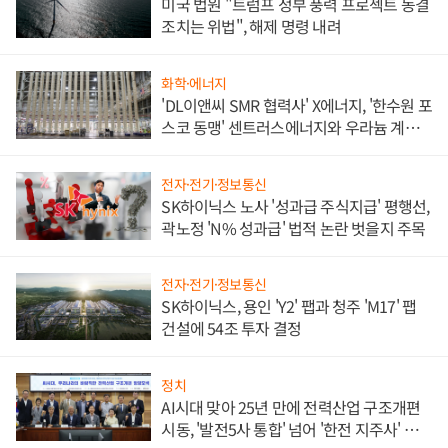
미국 법원 "트럼프 정부 풍력 프로젝트 동결
조치는 위법", 해제 명령 내려
화학·에너지
'DL이앤씨 SMR 협력사' X에너지, '한수원 포
스코 동맹' 센트러스에너지와 우라늄 계약
체결
전자·전기·정보통신
SK하이닉스 노사 '성과급 주식지급' 평행선,
곽노정 'N% 성과급' 법적 논란 벗을지 주목
전자·전기·정보통신
SK하이닉스, 용인 'Y2' 팹과 청주 'M17' 팹
건설에 54조 투자 결정
정치
AI시대 맞아 25년 만에 전력산업 구조개편
시동, '발전5사 통합' 넘어 '한전 지주사' 재편