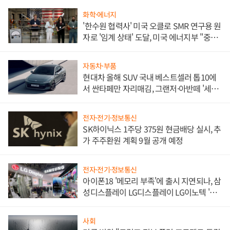
화학·에너지
'한수원 협력사' 미국 오클로 SMR 연구용 원
자로 '임계 상태' 도달, 미국 에너지부 "중요
한 이정표"
자동차·부품
현대차 올해 SUV 국내 베스트셀러 톱10에
서 싼타페만 자리매김, 그랜저·아반떼 '세단
쌍끌이'로 내수 방어
전자·전기·정보통신
SK하이닉스 1주당 375원 현금배당 실시, 추
가 주주환원 계획 9월 공개 예정
전자·전기·정보통신
아이폰18 '메모리 부족'에 출시 지연되나, 삼
성디스플레이 LG디스플레이 LG이노텍 '탈
애플' 수익 다각화 속도
사회